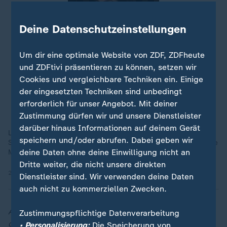
Deine Datenschutzeinstellungen
Um dir eine optimale Website von ZDF, ZDFheute
und ZDFtivi präsentieren zu können, setzen wir
Cookies und vergleichbare Techniken ein. Einige
der eingesetzten Techniken sind unbedingt
erforderlich für unser Angebot. Mit deiner
Zustimmung dürfen wir und unsere Dienstleister
darüber hinaus Informationen auf deinem Gerät
Laut EU-Rat war es das erste Mal, dass ein Baby an einer
speichern und/oder abrufen. Dabei geben wir
Sitzung der EU-Minister teilgenommen hat. Schwedens jüngste
deine Daten ohne deine Einwilligung nicht an
Ministerin macht es vor.
Dritte weiter, die nicht unsere direkten
27.06.2026 | 1:07 min
Dienstleister sind. Wir verwenden deine Daten
auch nicht zu kommerziellen Zwecken.
Anmerkung der Redaktion: In einer früheren Version
Zustimmungspflichtige Datenverarbeitung
dieses Videos hieß es, die Ministerin sei zur EU-
• Personalisierung:
Die Speicherung von