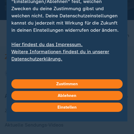
Stars
"Einstellungen/Ablehnen" fest, welchen
Video
1:10
Video
0:18
Zwecken du deine Zustimmung gibst und
welchen nicht. Deine Datenschutzeinstellungen
kannst du jederzeit mit Wirkung für die Zukunft
in deinen Einstellungen widerrufen oder ändern.
nach oben
Hier findest du das Impressum.
Weitere Informationen findest du in unserer
Datenschutzerklärung.
Zustimmen
Aktuell bei ZDFheute
Ablehnen
Einstellen
Zuletzt veröffentlicht
Aktuelle Sendungs-Videos