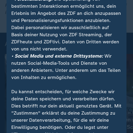
Kommission erschienen. Richtig ist, dass Pourmokhtari
bestimmten Interaktionen ermöglicht uns, dein
ihr Baby zum EU-Ministerrat gebracht hat.
Erlebnis im Angebot des ZDF an dich anzupassen
und Personalisierungsfunktionen anzubieten.
Dabei personalisieren wir ausschließlich auf
Basis deiner Nutzung von ZDF Streaming, der
ZDFheute und ZDFtivi. Daten von Dritten werden
Aktuelle Videos
von uns nicht verwendet.
• Social Media und externe Drittsysteme:
Wir
nutzen Social-Media-Tools und Dienste von
anderen Anbietern. Unter anderem um das Teilen
von Inhalten zu ermöglichen.
Du kannst entscheiden, für welche Zwecke wir
deine Daten speichern und verarbeiten dürfen.
Dies betrifft nur dein aktuell genutztes Gerät. Mit
"Zustimmen" erklärst du deine Zustimmung zu
Europameisterschaft in 
So unterstützen 
unserer Datenverarbeitung, für die wir deine
:
Feuerwehr schlägt Scheibe ein
Hund bei Hitze im Auto
Deutschlands S
Einwilligung benötigen. Oder du legst unter