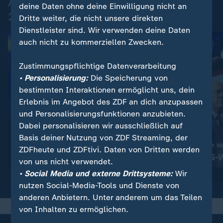
Aktuelle Nachrichten zur US-Wahl
deine Daten ohne deine Einwilligung nicht an
2024
Dritte weiter, die nicht unsere direkten
Dienstleister sind. Wir verwenden deine Daten
auch nicht zu kommerziellen Zwecken.
Zustimmungspflichtige Datenverarbeitung
• Personalisierung:
Die Speicherung von
bestimmten Interaktionen ermöglicht uns, dein
Erlebnis im Angebot des ZDF an dich anzupassen
und Personalisierungsfunktionen anzubieten.
Dabei personalisieren wir ausschließlich auf
Liveblog
Basis deiner Nutzung von ZDF Streaming, der
:
US-Wahl 2024
Republikaner gewinnt W
ZDFheute und ZDFtivi. Daten von Dritten werden
Donald Trump gewinnt US-
Was Sie zur US-
von uns nicht verwendet.
Wahl - alle Entwicklungen
müssen
• Social Media und externe Drittsysteme:
Wir
nutzen Social-Media-Tools und Dienste von
anderen Anbietern. Unter anderem um das Teilen
von Inhalten zu ermöglichen.