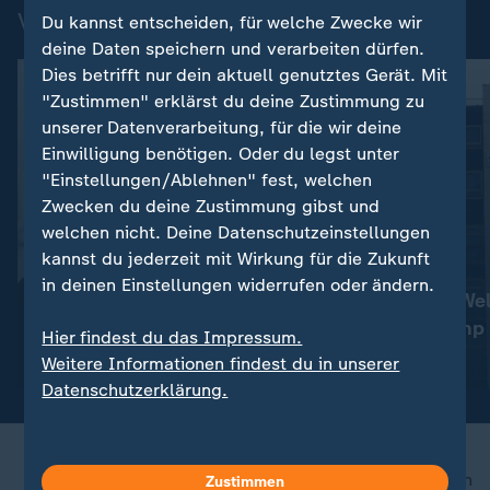
Videos zu den Wahlen in den USA
Du kannst entscheiden, für welche Zwecke wir
deine Daten speichern und verarbeiten dürfen.
Dies betrifft nur dein aktuell genutztes Gerät. Mit
"Zustimmen" erklärst du deine Zustimmung zu
unserer Datenverarbeitung, für die wir deine
Einwilligung benötigen. Oder du legst unter
"Einstellungen/Ablehnen" fest, welchen
Zwecken du deine Zustimmung gibst und
welchen nicht. Deine Datenschutzeinstellungen
kannst du jederzeit mit Wirkung für die Zukunft
:
:
Thomas Reichart in Tel Aviv
Amerika hat gewählt
in deinen Einstellungen widerrufen oder ändern.
Israels Reaktion "geradezu
So blickt die Wel
überschwänglich"
Wahl von Trump
Hier findest du das Impressum.
Weitere Informationen findest du in unserer
Video
2:17
Video
1:41
Datenschutzerklärung.
nach oben
Zustimmen