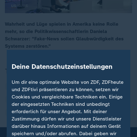
Wahrheit und Lüge spielen in Amerika keine Rolle
mehr, so die Politikwissenschaftlerin Daniela
00:16
Schwarzer: "Fake-News sollen Glaubwürdigkeit des
Systems zerstören."
Deine Datenschutzeinstellungen
Themen
Um dir eine optimale Website von ZDF, ZDFheute
USA Wahlen
USA
Kamala Harris
und ZDFtivi präsentieren zu können, setzen wir
Cookies und vergleichbare Techniken ein. Einige
Demokratische Partei
Donald Trump
der eingesetzten Techniken sind unbedingt
erforderlich für unser Angebot. Mit deiner
Republikanische Partei
Zustimmung dürfen wir und unsere Dienstleister
darüber hinaus Informationen auf deinem Gerät
speichern und/oder abrufen. Dabei geben wir