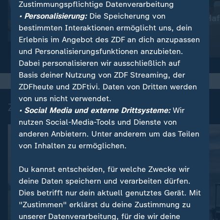
Zustimmungspflichtige Datenverarbeitung
:
Nachrichten | heute
• Personalisierung:
Die Speicherung von
Lebenslange Haf
:
Wetter
bestimmten Interaktionen ermöglicht uns, dein
So wird das Wetter
Anschlag
Erlebnis im Angebot des ZDF an dich anzupassen
Video
1:17
Video
1:33
und Personalisierungsfunktionen anzubieten.
Dabei personalisieren wir ausschließlich auf
Basis deiner Nutzung von ZDF Streaming, der
ZDFheute und ZDFtivi. Daten von Dritten werden
von uns nicht verwendet.
Zuletzt auf ZDFheute veröffentlicht
• Social Media und externe Drittsysteme:
Wir
nutzen Social-Media-Tools und Dienste von
anderen Anbietern. Unter anderem um das Teilen
von Inhalten zu ermöglichen.
Du kannst entscheiden, für welche Zwecke wir
deine Daten speichern und verarbeiten dürfen.
Dies betrifft nur dein aktuell genutztes Gerät. Mit
"Zustimmen" erklärst du deine Zustimmung zu
unserer Datenverarbeitung, für die wir deine