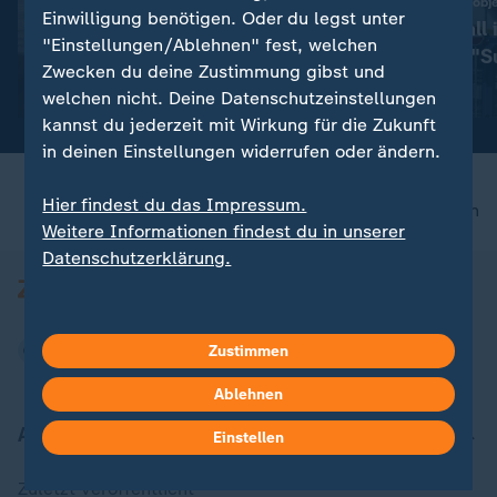
Neue Infos zum Flugobj
Liveblog
Einwilligung benötigen. Oder du legst unter
Drohnen-Vorfall i
:
Aktuelle Entwicklungen
"Einstellungen/Ablehnen" fest, welchen
Experte sieht "
Iran-Krieg und Nahost-
Zwecken du deine Zustimmung gibst und
Konflikt: Alle Nachrichten im
mit Video
1:37
welchen nicht. Deine Datenschutzeinstellungen
Liveblog
kannst du jederzeit mit Wirkung für die Zukunft
in deinen Einstellungen widerrufen oder ändern.
Hier findest du das Impressum.
nach oben
Weitere Informationen findest du in unserer
Datenschutzerklärung.
Zustimmen
Ablehnen
Aktuell bei ZDFheute
Einstellen
Zuletzt veröffentlicht