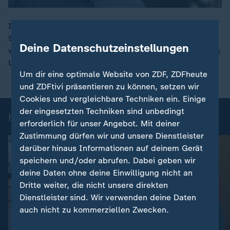
In Kiel bereiten sich Minentaucher darauf vor,
Seeminen in der Straße von Hormus zu räumen. Die
00:16
Deine Datenschutzeinstellungen
vollständige Entfernung könnte nach Einschätzung des
US-Militärs ein halbes Jahr dauern.
Um dir eine optimale Website von ZDF, ZDFheute
und ZDFtivi präsentieren zu können, setzen wir
Cookies und vergleichbare Techniken ein. Einige
der eingesetzten Techniken sind unbedingt
heute-Nachrichten: Einzelbeiträge
erforderlich für unser Angebot. Mit deiner
Zustimmung dürfen wir und unsere Dienstleister
darüber hinaus Informationen auf deinem Gerät
speichern und/oder abrufen. Dabei geben wir
deine Daten ohne deine Einwilligung nicht an
Dritte weiter, die nicht unsere direkten
Dienstleister sind. Wir verwenden deine Daten
auch nicht zu kommerziellen Zwecken.