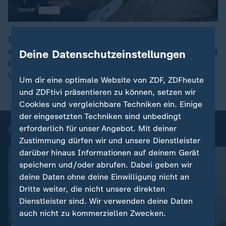
Im Westen und Nordwesten Deutschlands kam es
wegen einer gefährlichen Mischung aus Schneefall und
Deine Datenschutzeinstellungen
00:19
Regen zu zahlreichen Unfällen und
Verkehrsbehinderungen.
Um dir eine optimale Website von ZDF, ZDFheute
und ZDFtivi präsentieren zu können, setzen wir
Cookies und vergleichbare Techniken ein. Einige
der eingesetzten Techniken sind unbedingt
heute 19:00 Uhr: Einzelbeiträge
erforderlich für unser Angebot. Mit deiner
Zustimmung dürfen wir und unsere Dienstleister
darüber hinaus Informationen auf deinem Gerät
speichern und/oder abrufen. Dabei geben wir
deine Daten ohne deine Einwilligung nicht an
Dritte weiter, die nicht unsere direkten
Dienstleister sind. Wir verwenden deine Daten
auch nicht zu kommerziellen Zwecken.