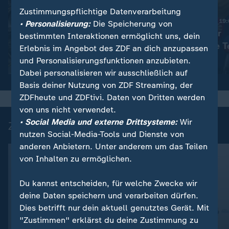
Zustimmungspflichtige Datenverarbeitung
Nachrichten | heute 19
• Personalisierung:
Die Speicherung von
Haftstrafen für
:
Nachrichten | heute 19:00 Uhr
bestimmten Interaktionen ermöglicht uns, dein
Viele Tote in der Ukraine
rechtsextreme T
Erlebnis im Angebot des ZDF an dich anzupassen
und Personalisierungsfunktionen anzubieten.
Video
1:42
Video
1:42
Dabei personalisieren wir ausschließlich auf
Basis deiner Nutzung von ZDF Streaming, der
ZDFheute und ZDFtivi. Daten von Dritten werden
von uns nicht verwendet.
• Social Media und externe Drittsysteme:
Wir
Zuletzt auf ZDFheute veröffentlicht
nutzen Social-Media-Tools und Dienste von
anderen Anbietern. Unter anderem um das Teilen
von Inhalten zu ermöglichen.
Du kannst entscheiden, für welche Zwecke wir
deine Daten speichern und verarbeiten dürfen.
Dies betrifft nur dein aktuell genutztes Gerät. Mit
"Zustimmen" erklärst du deine Zustimmung zu