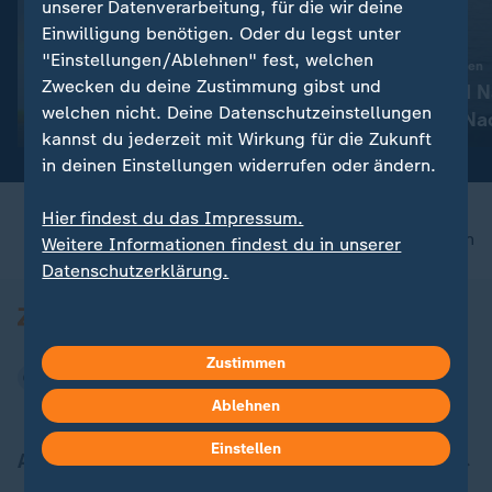
FAQ
unserer Datenverarbeitung, für die wir deine
Einwilligung benötigen. Oder du legst unter
:
Trump weist Berichte zurück
Liveblog
Hoher Verbrauch im Iran-
"Einstellungen/Ablehnen" fest, welchen
:
Aktuelle Entwicklungen
Krieg: Gehen den USA die
Zwecken du deine Zustimmung gibst und
Iran-Krieg und 
welchen nicht. Deine Datenschutzeinstellungen
Raketen aus?
Konflikt: Alle N
mit Video
0:31
kannst du jederzeit mit Wirkung für die Zukunft
Liveblog
in deinen Einstellungen widerrufen oder ändern.
Hier findest du das Impressum.
nach oben
Weitere Informationen findest du in unserer
Datenschutzerklärung.
Zustimmen
Ablehnen
Einstellen
Aktuell bei ZDFheute