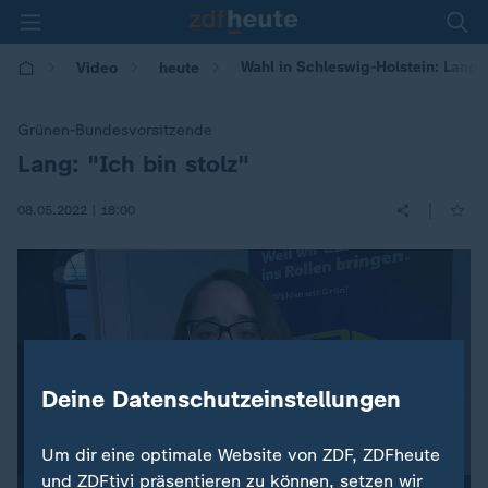
Wahl in Schleswig-Holstein: Lang: 
Video
heute
Grünen-Bundesvorsitzende
Lang: "Ich bin stolz"
:
|
08.05.2022 | 18:00
Deine Datenschutzeinstellungen
Um dir eine optimale Website von ZDF, ZDFheute
und ZDFtivi präsentieren zu können, setzen wir