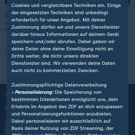
Cookies und vergleichbare Techniken ein. Einige
der eingesetzten Techniken sind unbedingt
Die Grünen-Bundesvorsitzende Ricarda Lang sagt, sie
erforderlich für unser Angebot. Mit deiner
sei stolz über das Wahlergebnis. Die gute Arbeit ihrer
00:15
Zustimmung dürfen wir und unsere Dienstleister
Partei sei belohnt worden.
darüber hinaus Informationen auf deinem Gerät
speichern und/oder abrufen. Dabei geben wir
deine Daten ohne deine Einwilligung nicht an
Thema
Dritte weiter, die nicht unsere direkten
Dienstleister sind. Wir verwenden deine Daten
Wahl in Schleswig-Holstein
auch nicht zu kommerziellen Zwecken.
Zustimmungspflichtige Datenverarbeitung
• Personalisierung:
Die Speicherung von
Mehr zur Wahl in Schleswig-Holstein
bestimmten Interaktionen ermöglicht uns, dein
Erlebnis im Angebot des ZDF an dich anzupassen
und Personalisierungsfunktionen anzubieten.
Dabei personalisieren wir ausschließlich auf
Basis deiner Nutzung von ZDF Streaming, der