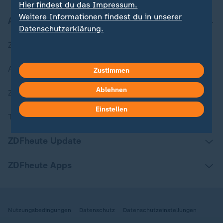
Hier findest du das Impressum.
Weitere Informationen findest du in unserer
Aktuell bei ZDFheute
Datenschutzerklärung.
Zuletzt veröffentlicht
Aktuelle Sendungs-Videos
Zustimmen
Ablehnen
ZDFheute Stories
Einstellen
Themen im Überblick
ZDFheute Update
ZDFheute Apps
Nutzungsbedingungen
Datenschutz
Datenschutzeinstellungen