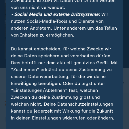
ZDFheute und ZDFtivi. Daten von Dritten werden
von uns nicht verwendet.
• Social Media und externe Drittsysteme:
Wir
nutzen Social-Media-Tools und Dienste von
anderen Anbietern. Unter anderem um das Teilen
von Inhalten zu ermöglichen.
Thema
:
Landtagswahl
Du kannst entscheiden, für welche Zwecke wir
Wahl in Schleswig-Holstein
deine Daten speichern und verarbeiten dürfen.
Dies betrifft nur dein aktuell genutztes Gerät. Mit
"Zustimmen" erklärst du deine Zustimmung zu
unserer Datenverarbeitung, für die wir deine
nach oben
Einwilligung benötigen. Oder du legst unter
"Einstellungen/Ablehnen" fest, welchen
Zwecken du deine Zustimmung gibst und
welchen nicht. Deine Datenschutzeinstellungen
kannst du jederzeit mit Wirkung für die Zukunft
in deinen Einstellungen widerrufen oder ändern.