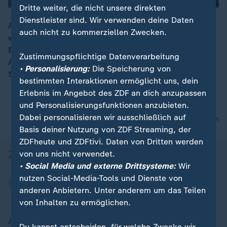
Dritte weiter, die nicht unsere direkten
Dienstleister sind. Wir verwenden deine Daten
Aserbaidschan und Armenien haben sich nach
auch nicht zu kommerziellen Zwecken.
wochenlangen Gefechten auf einen Waffenstillstand in
00:17
Bergkarabach geeinigt – ausgehandelt wurde das
Zustimmungspflichtige Datenverarbeitung
Abkommen von Russland. Moskau schickt nun 1.960
• Personalisierung:
Die Speicherung von
Soldaten in die Kaukasusregion.
bestimmten Interaktionen ermöglicht uns, dein
Erlebnis im Angebot des ZDF an dich anzupassen
und Personalisierungsfunktionen anzubieten.
Dabei personalisieren wir ausschließlich auf
nach oben
Basis deiner Nutzung von ZDF Streaming, der
ZDFheute und ZDFtivi. Daten von Dritten werden
von uns nicht verwendet.
• Social Media und externe Drittsysteme:
Wir
nutzen Social-Media-Tools und Dienste von
anderen Anbietern. Unter anderem um das Teilen
von Inhalten zu ermöglichen.
Aktuell bei ZDFheute
Du kannst entscheiden, für welche Zwecke wir