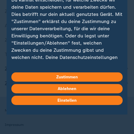
deine Daten speichern und verarbeiten dürfen.
Zuletzt veröffentlicht
Dies betrifft nur dein aktuell genutztes Gerät. Mit
"Zustimmen" erklärst du deine Zustimmung zu
Aktuelle Sendungs-Videos
unserer Datenverarbeitung, für die wir deine
Einwilligung benötigen. Oder du legst unter
ZDFheute Stories
"Einstellungen/Ablehnen" fest, welchen
Zwecken du deine Zustimmung gibst und
Themen im Überblick
welchen nicht. Deine Datenschutzeinstellungen
kannst du jederzeit mit Wirkung für die Zukunft
ZDFheute Update
in deinen Einstellungen widerrufen oder ändern.
Zustimmen
ZDFheute Apps
Hier findest du das Impressum.
Ablehnen
Weitere Informationen findest du in unserer
Datenschutzerklärung.
Einstellen
Nutzungsbedingungen
Datenschutz
Datenschutzeinstellungen
Impressum