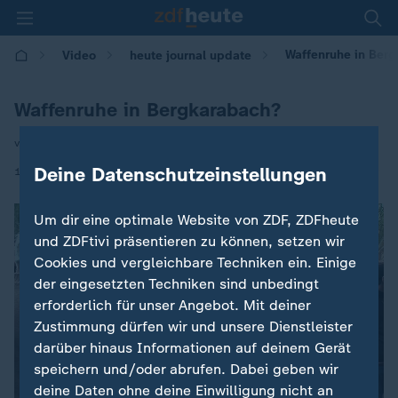
Waffenruhe in Ber
Video
heute journal update
Waffenruhe in Bergkarabach?
von Christian Semm
|
Deine Datenschutzeinstellungen
11.11.2020 | 00:50
Um dir eine optimale Website von ZDF, ZDFheute
und ZDFtivi präsentieren zu können, setzen wir
Cookies und vergleichbare Techniken ein. Einige
der eingesetzten Techniken sind unbedingt
erforderlich für unser Angebot. Mit deiner
Zustimmung dürfen wir und unsere Dienstleister
darüber hinaus Informationen auf deinem Gerät
speichern und/oder abrufen. Dabei geben wir
deine Daten ohne deine Einwilligung nicht an