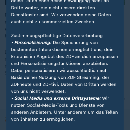
deine Daten ohne deine Einwilligung nicht an
Dritte weiter, die nicht unsere direkten
Dienstleister sind. Wir verwenden deine Daten
Rutte sei es beim Treffen ein weiteres Mal gelungen,
auch nicht zu kommerziellen Zwecken.
mit all seinen Schmeicheleien, den über die NATO
00:13
verärgerten Trump wieder milde zu stimmen, sagt
Zustimmungspflichtige Datenverarbeitung
Korrespondentin Heike Slansky.
• Personalisierung:
Die Speicherung von
bestimmten Interaktionen ermöglicht uns, dein
Die aktualisierte Spätausgabe des "heute journal"
Erlebnis im Angebot des ZDF an dich anzupassen
rundet den Nachrichtentag im ZDF ab – mit den
und Personalisierungsfunktionen anzubieten.
neuesten Nachrichten, Hintergrundberichten,
Dabei personalisieren wir ausschließlich auf
Schaltgesprächen und Interviews.
Basis deiner Nutzung von ZDF Streaming, der
ZDFheute und ZDFtivi. Daten von Dritten werden
von uns nicht verwendet.
• Social Media und externe Drittsysteme:
Wir
nach oben
nutzen Social-Media-Tools und Dienste von
anderen Anbietern. Unter anderem um das Teilen
von Inhalten zu ermöglichen.