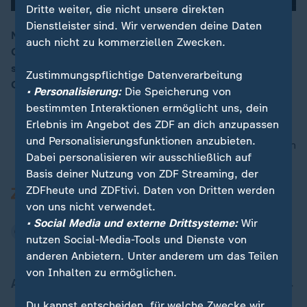
Dritte weiter, die nicht unsere direkten
Dienstleister sind. Wir verwenden deine Daten
Nach dem tödlichen Anschlag auf einen russischen
auch nicht zu kommerziellen Zwecken.
General "liegt der Blick in die Ukraine für Russland
00:16
sehr nahe", berichtet ZDF-Korrespondent Armin
Zustimmungspflichtige Datenverarbeitung
Coerper aus Moskau.
• Personalisierung:
Die Speicherung von
bestimmten Interaktionen ermöglicht uns, dein
Erlebnis im Angebot des ZDF an dich anzupassen
und Personalisierungsfunktionen anzubieten.
nach oben
Dabei personalisieren wir ausschließlich auf
Basis deiner Nutzung von ZDF Streaming, der
ZDFheute und ZDFtivi. Daten von Dritten werden
von uns nicht verwendet.
• Social Media und externe Drittsysteme:
Wir
nutzen Social-Media-Tools und Dienste von
anderen Anbietern. Unter anderem um das Teilen
von Inhalten zu ermöglichen.
Aktuell bei ZDFheute
Du kannst entscheiden, für welche Zwecke wir