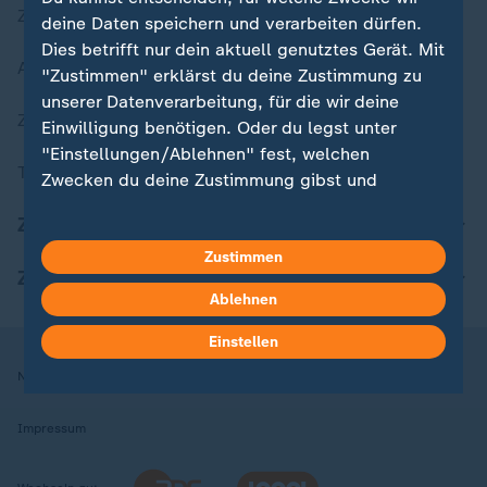
Zuletzt veröffentlicht
deine Daten speichern und verarbeiten dürfen.
Dies betrifft nur dein aktuell genutztes Gerät. Mit
Aktuelle Sendungs-Videos
"Zustimmen" erklärst du deine Zustimmung zu
unserer Datenverarbeitung, für die wir deine
ZDFheute Stories
Einwilligung benötigen. Oder du legst unter
"Einstellungen/Ablehnen" fest, welchen
Themen im Überblick
Zwecken du deine Zustimmung gibst und
welchen nicht. Deine Datenschutzeinstellungen
ZDFheute Update
kannst du jederzeit mit Wirkung für die Zukunft
in deinen Einstellungen widerrufen oder ändern.
Zustimmen
ZDFheute Apps
Ablehnen
Hier findest du das Impressum.
Weitere Informationen findest du in unserer
Einstellen
Datenschutzerklärung.
Nutzungsbedingungen
Datenschutz
Datenschutzeinstellungen
Impressum