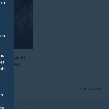
 zu
des
und
fangenschaft.
et.
einmal war.
al-
nach oben
en
ne