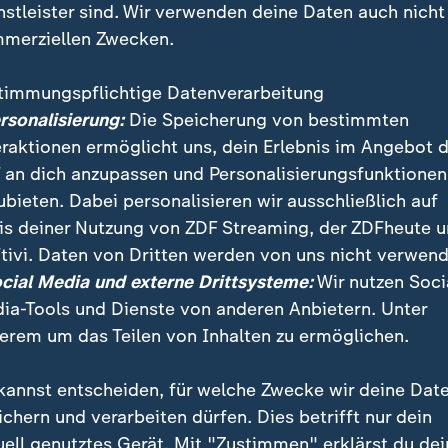
nstleister sind. Wir verwenden deine Daten auch nicht
merziellen Zwecken.
timmungspflichtige Datenverarbeitung
ersonalisierung:
Die Speicherung von bestimmten
eraktionen ermöglicht uns, dein Erlebnis im Angebot 
 an dich anzupassen und Personalisierungsfunktionen
ubieten. Dabei personalisieren wir ausschließlich auf
is deiner Nutzung von ZDF Streaming, der ZDFheute 
 aus der Ukraine war zwei Jahre lang in russischer Ge
tivi. Daten von Dritten werden von uns nicht verwend
er frei. Noch immer ist er nicht der Mensch, der er 
ocial Media und externe Drittsysteme:
Wir nutzen Soci
ia-Tools und Dienste von anderen Anbietern. Unter
erem um das Teilen von Inhalten zu ermöglichen.
kannst entscheiden, für welche Zwecke wir deine Dat
ichern und verarbeiten dürfen. Dies betrifft nur dein
uell genutztes Gerät. Mit "Zustimmen" erklärst du dei