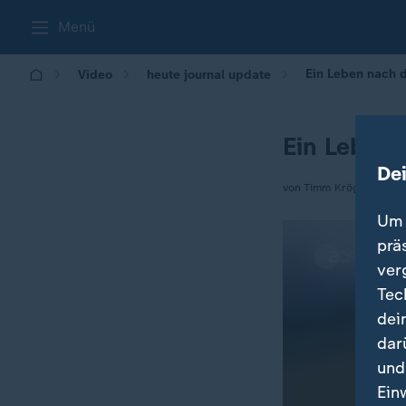
Menü
Ein Leben nach 
Video
heute journal update
Ein Leben 
De
von Timm Kröger
Um 
prä
ver
Tec
dei
dar
und
Ein