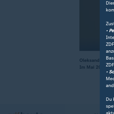
Die
kom
Zus
• P
Int
ZDF
anz
Bas
Oleksandr Negir
ZDF
Im Mai 2025 kam 
00:16
02:48
• S
Med
and
Du 
spe
akt