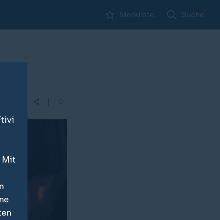
Merkliste
Suche
|
| 00:30
tivi
 Mit
n
ine
ten