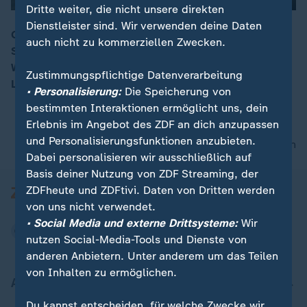
Dritte weiter, die nicht unsere direkten
Dienstleister sind. Wir verwenden deine Daten
Gina Schumacher ist die Tochter des berühmten
auch nicht zu kommerziellen Zwecken.
Sportlers Michael Schumacher – und erfolgreiche
00:15
Westernreiterin. Eine ZDF-Doku gibt Einblicke in ihr
Zustimmungspflichtige Datenverarbeitung
Leben mit ihren Pferden.
• Personalisierung:
Die Speicherung von
bestimmten Interaktionen ermöglicht uns, dein
Erlebnis im Angebot des ZDF an dich anzupassen
und Personalisierungsfunktionen anzubieten.
nach oben
Dabei personalisieren wir ausschließlich auf
Basis deiner Nutzung von ZDF Streaming, der
ZDFheute und ZDFtivi. Daten von Dritten werden
von uns nicht verwendet.
• Social Media und externe Drittsysteme:
Wir
nutzen Social-Media-Tools und Dienste von
anderen Anbietern. Unter anderem um das Teilen
von Inhalten zu ermöglichen.
Aktuell bei ZDFheute
Du kannst entscheiden, für welche Zwecke wir