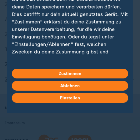
Zuletzt veröffentlicht
deine Daten speichern und verarbeiten dürfen.
Dies betrifft nur dein aktuell genutztes Gerät. Mit
Aktuelle Sendungs-Videos
"Zustimmen" erklärst du deine Zustimmung zu
unserer Datenverarbeitung, für die wir deine
ZDFheute Stories
Einwilligung benötigen. Oder du legst unter
"Einstellungen/Ablehnen" fest, welchen
Themen im Überblick
Zwecken du deine Zustimmung gibst und
welchen nicht. Deine Datenschutzeinstellungen
ZDFheute Update
kannst du jederzeit mit Wirkung für die Zukunft
Zustimmen
in deinen Einstellungen widerrufen oder ändern.
ZDFheute Apps
Ablehnen
Hier findest du das Impressum.
Weitere Informationen findest du in unserer
Einstellen
Datenschutzerklärung.
Nutzungsbedingungen
Datenschutz
Datenschutzeinstellungen
Impressum