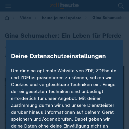
Gina Schumacher: E
Video
heute journal update
Gina Schumacher: Ein Leben für Pferde
von Daniel Pinschower
Deine Datenschutzeinstellungen
|
18.04.2026 | 00:15
Um dir eine optimale Website von ZDF, ZDFheute
und ZDFtivi präsentieren zu können, setzen wir
Cookies und vergleichbare Techniken ein. Einige
der eingesetzten Techniken sind unbedingt
erforderlich für unser Angebot. Mit deiner
Zustimmung dürfen wir und unsere Dienstleister
darüber hinaus Informationen auf deinem Gerät
speichern und/oder abrufen. Dabei geben wir
deine Daten ohne deine Einwilligung nicht an