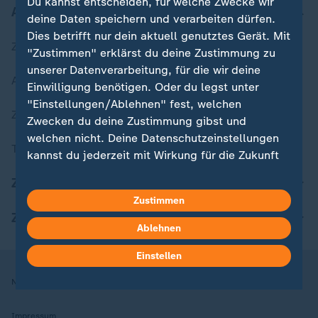
Du kannst entscheiden, für welche Zwecke wir
Aktuell bei ZDFheute
deine Daten speichern und verarbeiten dürfen.
Dies betrifft nur dein aktuell genutztes Gerät. Mit
Zuletzt veröffentlicht
"Zustimmen" erklärst du deine Zustimmung zu
unserer Datenverarbeitung, für die wir deine
Aktuelle Sendungs-Videos
Einwilligung benötigen. Oder du legst unter
"Einstellungen/Ablehnen" fest, welchen
ZDFheute Stories
Zwecken du deine Zustimmung gibst und
welchen nicht. Deine Datenschutzeinstellungen
Themen im Überblick
kannst du jederzeit mit Wirkung für die Zukunft
in deinen Einstellungen widerrufen oder ändern.
ZDFheute Update
Zustimmen
Hier findest du das Impressum.
ZDFheute Apps
Weitere Informationen findest du in unserer
Ablehnen
Datenschutzerklärung.
Einstellen
Nutzungsbedingungen
Datenschutz
Datenschutzeinstellungen
Impressum