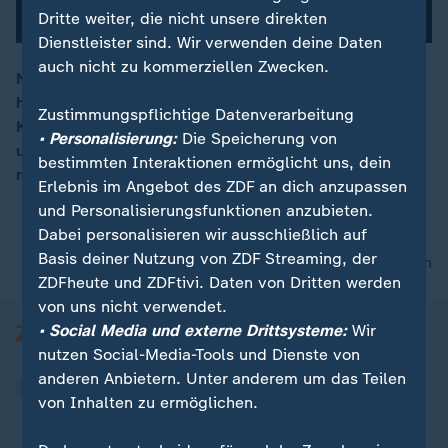
Dritte weiter, die nicht unsere direkten
Dienstleister sind. Wir verwenden deine Daten
auch nicht zu kommerziellen Zwecken.
Nicht nur an Polens Ostgrenze, auch im Süden Italiens
hält der Einwanderungsdruck auf die EU an. Trotz
00:15
Zustimmungspflichtige Datenverarbeitung
Kälte und Stürmen wagen sich weiterhin Flüchtlinge in
• Personalisierung:
Die Speicherung von
untauglichen Booten von Afrika aus aufs Meer und
bestimmten Interaktionen ermöglicht uns, dein
riskieren ihr Leben.
Erlebnis im Angebot des ZDF an dich anzupassen
und Personalisierungsfunktionen anzubieten.
Dabei personalisieren wir ausschließlich auf
Basis deiner Nutzung von ZDF Streaming, der
nach oben
ZDFheute und ZDFtivi. Daten von Dritten werden
von uns nicht verwendet.
• Social Media und externe Drittsysteme:
Wir
nutzen Social-Media-Tools und Dienste von
anderen Anbietern. Unter anderem um das Teilen
von Inhalten zu ermöglichen.