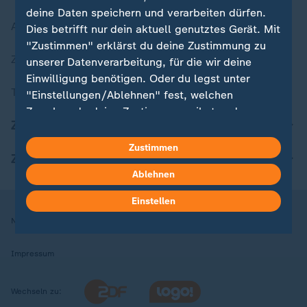
deine Daten speichern und verarbeiten dürfen.
Aktuelle Sendungs-Videos
Dies betrifft nur dein aktuell genutztes Gerät. Mit
"Zustimmen" erklärst du deine Zustimmung zu
ZDFheute Stories
unserer Datenverarbeitung, für die wir deine
Einwilligung benötigen. Oder du legst unter
Themen im Überblick
"Einstellungen/Ablehnen" fest, welchen
Zwecken du deine Zustimmung gibst und
ZDFheute Update
welchen nicht. Deine Datenschutzeinstellungen
kannst du jederzeit mit Wirkung für die Zukunft
Zustimmen
ZDFheute Apps
in deinen Einstellungen widerrufen oder ändern.
Ablehnen
Hier findest du das Impressum.
Einstellen
Weitere Informationen findest du in unserer
Nutzungsbedingungen
Datenschutz
Datenschutzeinstellungen
Datenschutzerklärung.
Impressum
Wechseln zu: