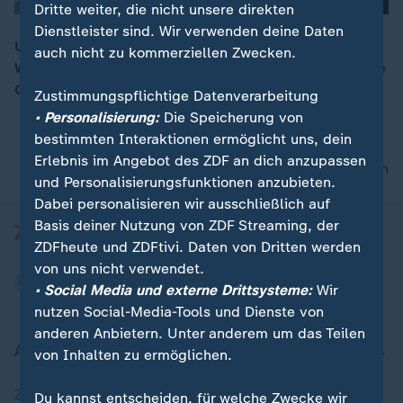
Dritte weiter, die nicht unsere direkten
Dienstleister sind. Wir verwenden deine Daten
US-Präsident Trump in Davos / Bundesaußenminister
auch nicht zu kommerziellen Zwecken.
Wadephul in Kenia / Trump vs. Cook vor dem Supreme
00:15
Court
Zustimmungspflichtige Datenverarbeitung
• Personalisierung:
Die Speicherung von
bestimmten Interaktionen ermöglicht uns, dein
Erlebnis im Angebot des ZDF an dich anzupassen
nach oben
und Personalisierungsfunktionen anzubieten.
Dabei personalisieren wir ausschließlich auf
Basis deiner Nutzung von ZDF Streaming, der
ZDFheute und ZDFtivi. Daten von Dritten werden
von uns nicht verwendet.
• Social Media und externe Drittsysteme:
Wir
nutzen Social-Media-Tools und Dienste von
anderen Anbietern. Unter anderem um das Teilen
Aktuell bei ZDFheute
von Inhalten zu ermöglichen.
Zuletzt veröffentlicht
Du kannst entscheiden, für welche Zwecke wir