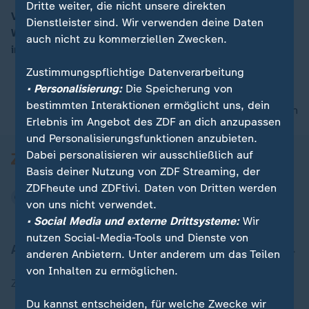
Dritte weiter, die nicht unsere direkten
Ver.di ruft erneut zu Warnstreiks im Handel auf / EU-
Dienstleister sind. Wir verwenden deine Daten
Westbalkan-Gipfel in Montenegro / Tennisstar Zverev
auch nicht zu kommerziellen Zwecken.
00:15
im French-Open-Halbfinale
Zustimmungspflichtige Datenverarbeitung
• Personalisierung:
Die Speicherung von
bestimmten Interaktionen ermöglicht uns, dein
nach oben
Erlebnis im Angebot des ZDF an dich anzupassen
und Personalisierungsfunktionen anzubieten.
Dabei personalisieren wir ausschließlich auf
Basis deiner Nutzung von ZDF Streaming, der
ZDFheute und ZDFtivi. Daten von Dritten werden
von uns nicht verwendet.
• Social Media und externe Drittsysteme:
Wir
nutzen Social-Media-Tools und Dienste von
Aktuell bei ZDFheute
anderen Anbietern. Unter anderem um das Teilen
von Inhalten zu ermöglichen.
Zuletzt veröffentlicht
Du kannst entscheiden, für welche Zwecke wir