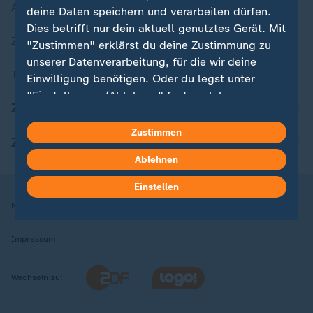
Aktuelle Sendungs-Videos
deine Daten speichern und verarbeiten dürfen.
Dies betrifft nur dein aktuell genutztes Gerät. Mit
ZDFheute Stories
"Zustimmen" erklärst du deine Zustimmung zu
unserer Datenverarbeitung, für die wir deine
Themen im Überblick
Einwilligung benötigen. Oder du legst unter
"Einstellungen/Ablehnen" fest, welchen
ZDFheute Update
Zwecken du deine Zustimmung gibst und
welchen nicht. Deine Datenschutzeinstellungen
Zustimmen
ZDFheute Apps
kannst du jederzeit mit Wirkung für die Zukunft
Ablehnen
in deinen Einstellungen widerrufen oder ändern.
Einstellen
Hier findest du das Impressum.
Nutzungsbedingungen
Datenschutz
Datenschutzeinstellungen
Weitere Informationen findest du in unserer
Datenschutzerklärung.
Impressum
Wechseln zu: