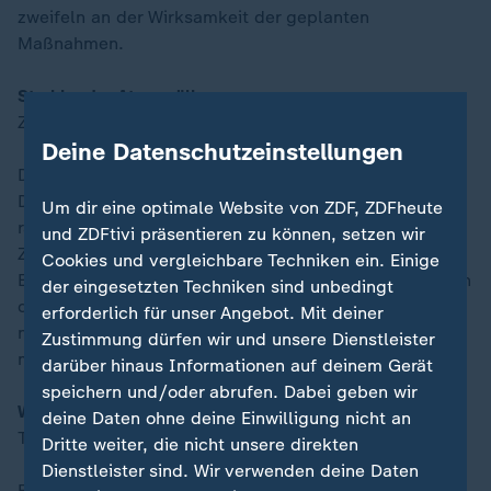
zweifeln an der Wirksamkeit der geplanten
Maßnahmen.
Strahlender Atommüll
Zwischenlager, aber keine Dauerlösung
Deine Datenschutzeinstellungen
Die Weltlage ist unsicherer geworden, doch in
Deutschland lagern weiterhin Castorbehälter mit hoch
Um dir eine optimale Website von ZDF, ZDFheute
radioaktiven Brennstäben oberirdisch in
und ZDFtivi präsentieren zu können, setzen wir
Zwischenlagern. Ein sicheres Endlager tief unter der
Cookies und vergleichbare Techniken ein. Einige
Erde gilt als einzige dauerhaft tragfähige Lösung, doch
der eingesetzten Techniken sind unbedingt
die ist noch lange nicht in Sicht – im Gegenteil: Ein
erforderlich für unser Angebot. Mit deiner
neues Gesetz könnte die Suche zum Dauerprojekt
Zustimmung dürfen wir und unsere Dienstleister
machen.
darüber hinaus Informationen auf deinem Gerät
speichern und/oder abrufen. Dabei geben wir
Wie Immobilien zur Falle werden
deine Daten ohne deine Einwilligung nicht an
Teuer gekauft, schnell ruiniert
Dritte weiter, die nicht unsere direkten
Dienstleister sind. Wir verwenden deine Daten
Ein scheinbar attraktives Immobilienangebot entpuppt