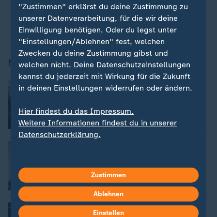
"Zustimmen" erklärst du deine Zustimmung zu
unserer Datenverarbeitung, für die wir deine
Moderation - Daniel Pontzen
Einwilligung benötigen. Oder du legst unter
"Einstellungen/Ablehnen" fest, welchen
Zwecken du deine Zustimmung gibst und
Mehr aus der Sendung
welchen nicht. Deine Datenschutzeinstellungen
kannst du jederzeit mit Wirkung für die Zukunft
Spritpreis: Wer zahlt für die
in deinen Einstellungen widerrufen oder ändern.
Entlastungen?
A. Herzlieb, S. Moritz-Möller, T. Pölitz, M. Reichert
Hier findest du das Impressum.
und S. Sadat
Weitere Informationen findest du in unserer
Video
8:50
Datenschutzerklärung.
Notruf nach DIN-Norm
Werner Doyé, Ralph Goldmann und Laura Ozdoba
Zustimmen
Video
8:51
Ablehnen
Strahlender Atommüll, keine
Einstellen
Endlagerlösung