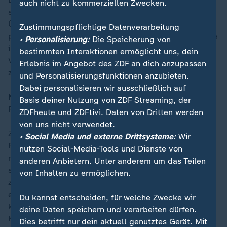
auch nicht zu kommerziellen Zwecken.
sich für zahlreiche Käufer als teure Kostenfalle.
Überhöhte Kaufpreise, hohe Sanierungskosten und
Zustimmungspflichtige Datenverarbeitung
problematische Finanzierungen führen viele Betroffene
• Personalisierung:
Die Speicherung von
in finanzielle Not. Die Käufer bleiben oft auf ihren
bestimmten Interaktionen ermöglicht uns, dein
Verlusten sitzen – und die erhoffte Altersvorsorge wird
Erlebnis im Angebot des ZDF an dich anzupassen
zum Risiko.
und Personalisierungsfunktionen anzubieten.
Dabei personalisieren wir ausschließlich auf
Notrufe nach DIN-Norm
Basis deiner Nutzung von ZDF Streaming, der
Fehlender Wettbewerb?
ZDFheute und ZDFtivi. Daten von Dritten werden
von uns nicht verwendet.
Zwingt eine deutsche DIN-Norm Krankenhäuser und
• Social Media und externe Drittsysteme:
Wir
Pflegeheime dazu, kabelgebundene Notrufsysteme zu
nutzen Social-Media-Tools und Dienste von
nutzen, statt auf günstigere digitale Lösungen zu
anderen Anbietern. Unter anderem um das Teilen
setzen? Hersteller alternativer Systeme werfen dem
von Inhalten zu ermöglichen.
zuständigen Gremium vor, den Wettbewerb
einzuschränken, um die Interessen der Hersteller
Du kannst entscheiden, für welche Zwecke wir
kabelgebundener Technik zu schützen. Auch das
deine Daten speichern und verarbeiten dürfen.
Kartellamt wurde bereits eingeschaltet.
Dies betrifft nur dein aktuell genutztes Gerät. Mit