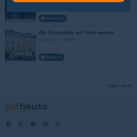
Elisa Miebach und Andreas Wiemers
Video
10:04
Wie Immobilien zur Falle werden
Adrian Garcia-Landa
Video
9:53
nach oben