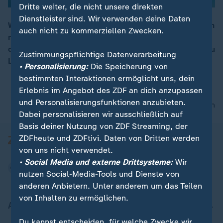
Dritte weiter, die nicht unsere direkten
Dienstleister sind. Wir verwenden deine Daten
Wirtschaftsministerin Katherina Reiche (CDU) gibt sich
auch nicht zu kommerziellen Zwecken.
nach dem Streit in der Koalition versöhnlich. "Streit in
00:15
der Sache sei gut", sagt sie im ZDF, aber man müsse zu
Zustimmungspflichtige Datenverarbeitung
Lösungen kommen.
• Personalisierung:
Die Speicherung von
bestimmten Interaktionen ermöglicht uns, dein
Erlebnis im Angebot des ZDF an dich anzupassen
und Personalisierungsfunktionen anzubieten.
nach oben
Dabei personalisieren wir ausschließlich auf
Basis deiner Nutzung von ZDF Streaming, der
ZDFheute und ZDFtivi. Daten von Dritten werden
von uns nicht verwendet.
• Social Media und externe Drittsysteme:
Wir
nutzen Social-Media-Tools und Dienste von
anderen Anbietern. Unter anderem um das Teilen
von Inhalten zu ermöglichen.
Aktuell bei ZDFheute
Du kannst entscheiden, für welche Zwecke wir