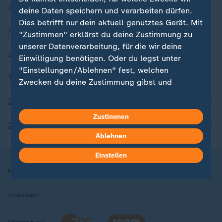
Zuletzt veröffentlicht
deine Daten speichern und verarbeiten dürfen.
Dies betrifft nur dein aktuell genutztes Gerät. Mit
Aktuelle Sendungs-Videos
"Zustimmen" erklärst du deine Zustimmung zu
unserer Datenverarbeitung, für die wir deine
ZDFheute Stories
Einwilligung benötigen. Oder du legst unter
"Einstellungen/Ablehnen" fest, welchen
Themen im Überblick
Zwecken du deine Zustimmung gibst und
welchen nicht. Deine Datenschutzeinstellungen
ZDFheute Update
kannst du jederzeit mit Wirkung für die Zukunft
Zustimmen
in deinen Einstellungen widerrufen oder ändern.
ZDFheute Apps
Ablehnen
Hier findest du das Impressum.
Weitere Informationen findest du in unserer
Einstellen
Datenschutzerklärung.
Nutzungsbedingungen
Datenschutz
Datenschutzeinstellungen
Impressum