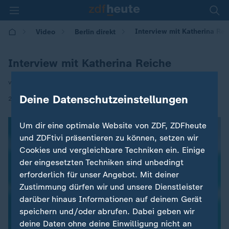
Interview mit Katherina Rei
Video
Berlin direkt
Interview mit Katherina Reiche
von Wulf Schmiese
Deine Datenschutzeinstellungen
|
26.04.2026 | 19:10
Um dir eine optimale Website von ZDF, ZDFheute
und ZDFtivi präsentieren zu können, setzen wir
Cookies und vergleichbare Techniken ein. Einige
der eingesetzten Techniken sind unbedingt
erforderlich für unser Angebot. Mit deiner
Zustimmung dürfen wir und unsere Dienstleister
darüber hinaus Informationen auf deinem Gerät
speichern und/oder abrufen. Dabei geben wir
deine Daten ohne deine Einwilligung nicht an