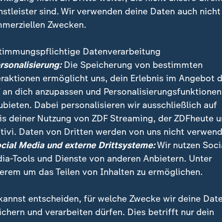
erpasst Medaille klar
DSV-Dominanz auf der Langstreck
nstleister sind. Wir verwenden deine Daten auch nicht
:
cky holt Gold über 800
Schwimm-WM: Weltklasse
merziellen Zwecken.
r
made in Sachsen-Anhalt
von Andreas Morbach
timmungspflichtige Datenverarbeitung
ersonalisierung:
Die Speicherung von bestimmten
eraktionen ermöglicht uns, dein Erlebnis im Angebot 
 an dich anzupassen und Personalisierungsfunktionen
ubieten. Dabei personalisieren wir ausschließlich auf
is deiner Nutzung von ZDF Streaming, der ZDFheute 
tivi. Daten von Dritten werden von uns nicht verwend
Interview
ocial Media und externe Drittsysteme:
Wir nutzen Soci
 der Beckenwettbewerbe
Isabel Gose über die Schwimm-W
:
ia-Tools und Dienste von anderen Anbietern. Unter
cky gegen McIntosh als
"Das Olympia-Tattoo wird
erem um das Teilen von Inhalten zu ermöglichen.
epunkt der WM
nachgestochen"
ndreas Morbach
kannst entscheiden, für welche Zwecke wir deine Dat
mit Video
1:30
ichern und verarbeiten dürfen. Dies betrifft nur dein