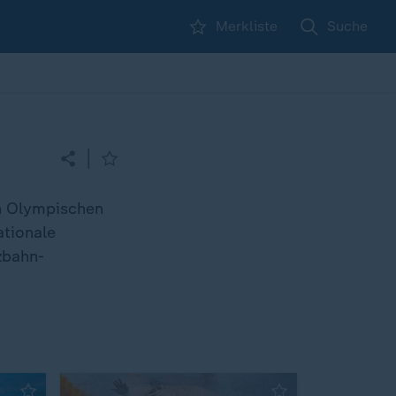
Merkliste
Suche
|
en Olympischen
ationale
zbahn-