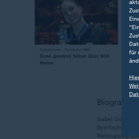
akt
Zus
Ein
"Ei
Zus
Dat
Schwimmen - Kurzbahn-WM
:
für
Gose gewinnt Silber über 800
änd
Meter
Hie
Wei
Dat
Biografie
Isabel Gose ist 
Sportschule Pot
Weltcupsieg übe