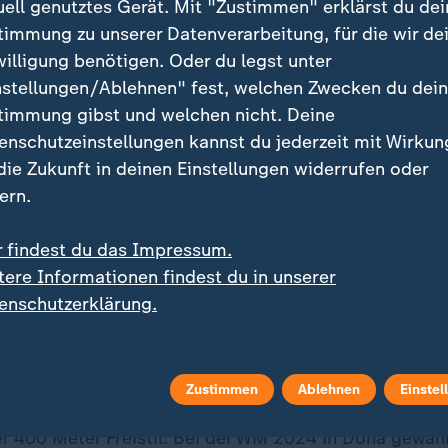
uell genutztes Gerät. Mit "Zustimmen" erklärst du dei
timmung zu unserer Datenverarbeitung, für die wir de
willigung benötigen. Oder du legst unter
nstellungen/Ablehnen" fest, welchen Zwecken du dei
timmung gibst und welchen nicht. Deine
enschutzeinstellungen kannst du jederzeit mit Wirkun
 die Zukunft in deinen Einstellungen widerrufen oder
ern.
r findest du das Impressum.
tere Informationen findest du in unserer
enschutzerklärung.
2002 in Berlin geboren. Mit zwölf Jahren wechselte si
Zustimmen
Ablehnen
Einstel
sdam, wo sie früh gefördert wurde. 2021 holte sie ih
r 400 Meter Freistil. Bei der WM 2024 in Doha gewann