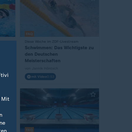
FAQ
Diese Woche im ZDF-Livestream
:
sche
Schwimmen: Das Wichtigste zu
den Deutschen
Meisterschaften
von Jannik Höntsch
tivi
mit Video
0:53
 Mit
n
ine
ten
FAQ