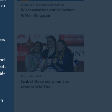
e
Medaillen in sechs Sportarten
 zu
:
Wissenswertes zur Schwimm-
WM in Singapur
des
und
et.
al-
M
Kurzbahn-WM
:
Isabel Gose schwimmt zu
erstem WM-Titel
en