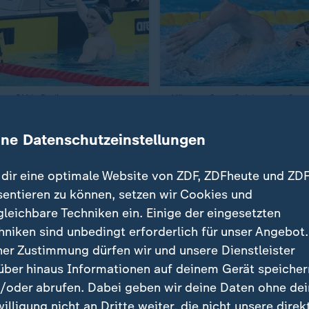
mm-DM in Berlin
Märtens, Gose, Salchow und Co.
:
, Elendt und Köhler
Showdown in Berlin: Deut
eln fleißig Titel
Schwimmer in Topform
ine Datenschutzeinstellungen
von Johannes Fischer
dir eine optimale Website von ZDF, ZDFheute und ZDF
t Video
83:40
mit Video
0:53
sentieren zu können, setzen wir Cookies und
gleichbare Techniken ein. Einige der eingesetzten
hniken sind unbedingt erforderlich für unser Angebot.
ner Zustimmung dürfen wir und unsere Dienstleister
über hinaus Informationen auf deinem Gerät speicher
/oder abrufen. Dabei geben wir deine Daten ohne de
willigung nicht an Dritte weiter, die nicht unsere direk