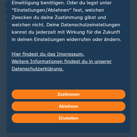
Einwilligung benötigen. Oder du legst unter
gemessen wird." Rydzek kritisiert, dass die
"Einstellungen/Ablehnen" fest, welchen
Olympischen Spiele immer größer vermarktet werden,
Zwecken du deine Zustimmung gibst und
aber an den Athleten als Protagonisten gespart wird.
welchen nicht. Deine Datenschutzeinstellungen
kannst du jederzeit mit Wirkung für die Zukunft
in deinen Einstellungen widerrufen oder ändern.
ZDFsportstudio auf WhatsApp
Hier findest du das Impressum.
Weitere Informationen findest du in unserer
Datenschutzerklärung.
Zustimmen
Ablehnen
Einstellen
Quelle: Reuters