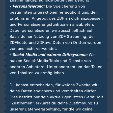
Zustimmungspflichtige Datenverarbeitung
Frauen
• Personalisierung:
Die Speicherung von
bestimmten Interaktionen ermöglicht uns, dein
Männer
Erlebnis im Angebot des ZDF an dich anzupassen
und Personalisierungsfunktionen anzubieten.
Dabei personalisieren wir ausschließlich auf
"Dieses Damoklesschwert schwebt schon über uns",
Basis deiner Nutzung von ZDF Streaming, der
stimmt Rydzek zu und ärgert sich darüber, dass den
ZDFheute und ZDFtivi. Daten von Dritten werden
Kombinierinnen die Olympia-Premiere in Italien
von uns nicht verwendet.
versagt bleibt: "Wir bereiten uns jetzt auf die Spiele
• Social Media und externe Drittsysteme:
Wir
vor. Sie haben jetzt ein Loch, wo gar keine Wettkämpfe
nutzen Social-Media-Tools und Dienste von
sind. Das ist hart. Aber solche Entscheidungen treffen
anderen Anbietern. Unter anderem um das Teilen
Funktionäre, nicht Sportler."
von Inhalten zu ermöglichen.
Du kannst entscheiden, für welche Zwecke wir
Rydzek ist Athletensprecher beim Internationalen
deine Daten speichern und verarbeiten dürfen.
Skiverband FIS, aber auch er hat keine Ahnung, ob es
Dies betrifft nur dein aktuell genutztes Gerät. Mit
eine Olympia-Zukunft für seinen Sport geben wird:
"Zustimmen" erklärst du deine Zustimmung zu
"Ich bekomme wenig Insights und es ist
unserer Datenverarbeitung, für die wir deine
undurchsichtig für uns als Athleten, woran das jetzt