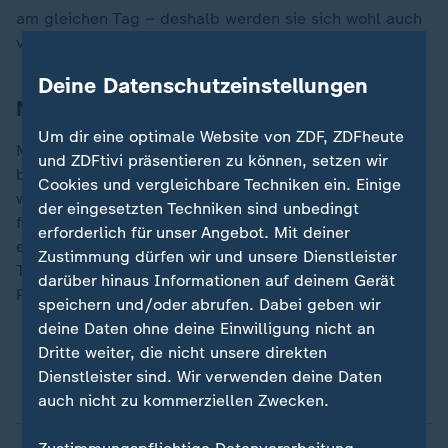
am gleichen Tag – deshalb werden sie sich wohl auch
vor Ort gegenseitig unterstützen können.
Deine Datenschutzeinstellungen
Nordische Kombination vor dem Aus
Um dir eine optimale Website von ZDF, ZDFheute
Mit Blick auf sein Alter ist sich Johannes Rydzek
und ZDFtivi präsentieren zu können, setzen wir
bewusst, dass es seine finalen Winterspiele sein
Cookies und vergleichbare Techniken ein. Einige
werden. Es könnten aber auch die letzten überhaupt
der eingesetzten Techniken sind unbedingt
für die Nordische Kombination sein, denn der seit den
erforderlich für unser Angebot. Mit deiner
ersten Winterspielen 1924 bei Olympia vertretenen
Zustimmung dürfen wir und unsere Dienstleister
Traditionssport droht der Rauswurf aus dem
darüber hinaus Informationen auf deinem Gerät
Programm.
speichern und/oder abrufen. Dabei geben wir
deine Daten ohne deine Einwilligung nicht an
Dritte weiter, die nicht unsere direkten
Zeitplan und deutsches Aufgebot für das
Dienstleister sind. Wir verwenden deine Daten
Seefeld-Triple
auch nicht zu kommerziellen Zwecken.