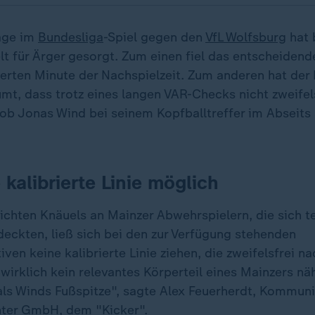
age im
Bundesliga
-Spiel gegen den
VfL Wolfsburg
hat
t für Ärger gesorgt. Zum einen fiel das entscheidend
 vierten Minute der Nachspielzeit. Zum anderen hat de
mt, dass trotz eines langen VAR-Checks nicht zweifel
ob Jonas Wind bei seinem Kopfballtreffer im Abseits
 kalibrierte Linie möglich
ichten Knäuels an Mainzer Abwehrspielern, die sich t
deckten, ließ sich bei den zur Verfügung stehenden
en keine kalibrierte Linie ziehen, die zweifelsfrei 
 wirklich kein relevantes Körperteil eines Mainzers nä
 als Winds Fußspitze", sagte Alex Feuerherdt, Kommun
hter GmbH, dem "Kicker".