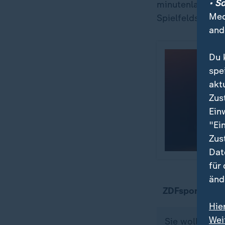
• S
minutenlanger V
Med
Spielfelds insta
and
Du 
spe
akt
Zus
Ein
"Ei
Zus
Dat
für
änd
ZDFsportstudi
Hie
Wei
Sie wollen üb