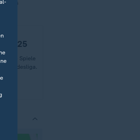
al-
ich des
en
2024/25
ne
er alle Spiele
ine
all-Bundesliga.
ne
g