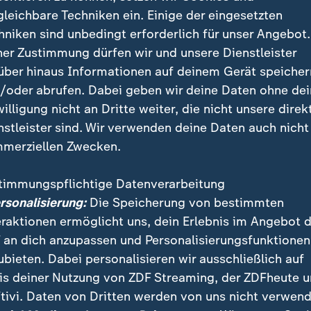
gleichbare Techniken ein. Einige der eingesetzten
legen und am Ende doch gewonnen. Der VfL Wolfsburg besi
hniken sind unbedingt erforderlich für unser Angebot.
gt in der Tabelle auf einen Europa-League-Platz.
ner Zustimmung dürfen wir und unsere Dienstleister
über hinaus Informationen auf deinem Gerät speicher
/oder abrufen. Dabei geben wir deine Daten ohne de
willigung nicht an Dritte weiter, die nicht unsere direk
t dies: Schiedsrichter Timo Gerach und sein Assistent
nstleister sind. Wir verwenden deine Daten auch nicht
 Spielfeld selbst gegeben. Am Ende blieb diese Ents
merziellen Zwecken.
stehen, weil eine Abseitsstellung nicht bewiesen werd
timmungspflichtige Datenverarbeitung
ersonalisierung:
Die Speicherung von bestimmten
erste VAR-Ausfall
eraktionen ermöglicht uns, dein Erlebnis im Angebot 
 an dich anzupassen und Personalisierungsfunktionen
chwierigkeiten oder sogar Pannen beim Einsatz des 
ubieten. Dabei personalisieren wir ausschließlich auf
mmen aber vor. Im vergangenen Jahr traf Ermin Bicakc
is deiner Nutzung von ZDF Streaming, der ZDFheute 
 Zweitliga-Spiel gegen den VfL Osnabrück in der ach
tivi. Daten von Dritten werden von uns nicht verwend
us abseitsverdächtiger Position zum 3:2. Ein VAR-Chec