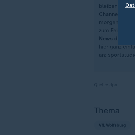
Dat
bleiben? Dann
Channel genau 
morgens zum K
zum Feieraben
News direkt a
hier ganz ein
an:
sportstud
Quelle:
dpa
Thema
VfL Wolfsburg