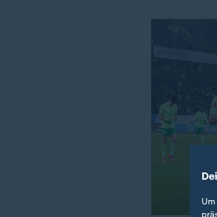
De
Um 
prä