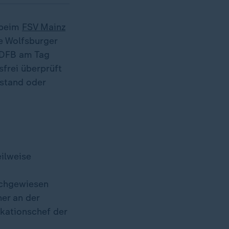
 beim
FSV Mainz
e Wolfsburger
r DFB am Tag
sfrei überprüft
 stand oder
eilweise
nachgewiesen
her an der
ikationschef der