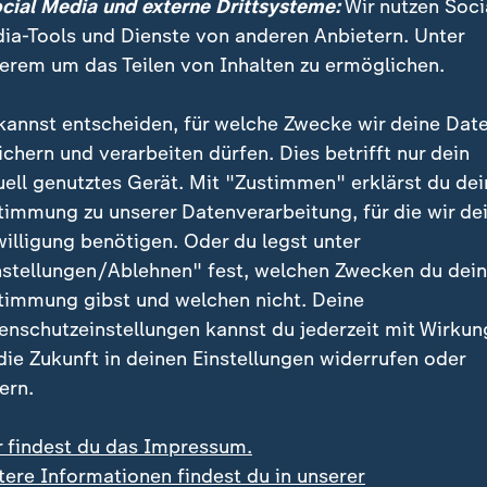
ocial Media und externe Drittsysteme:
Wir nutzen Soci
ersuche nicht möglich, weil die genau für diesen Bere
ia-Tools und Dienste von anderen Anbietern. Unter
llierte Kamera auf der Tribüne ausgefallen war.
erem um das Teilen von Inhalten zu ermöglichen.
Sport
kannst entscheiden, für welche Zwecke wir deine Dat
:
Bundesliga - 
ichern und verarbeiten dürfen. Dies betrifft nur dein
uell genutztes Gerät. Mit "Zustimmen" erklärst du dei
Montags ab 0:00 Uhr hi
timmung zu unserer Datenverarbeitung, für die wir de
und alle Tore der Fußb
willigung benötigen. Oder du legst unter
nstellungen/Ablehnen" fest, welchen Zwecken du dei
timmung gibst und welchen nicht. Deine
enschutzeinstellungen kannst du jederzeit mit Wirkun
 die Zukunft in deinen Einstellungen widerrufen oder
ern.
o auf WhatsApp
r findest du das Impressum.
tere Informationen findest du in unserer
er Sport stets auf dem Laufenden