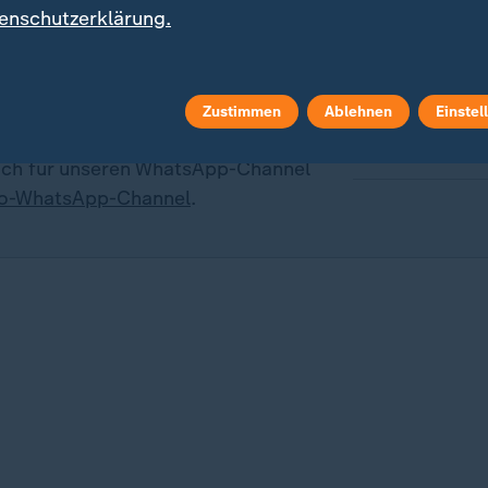
enschutzerklärung.
 ist unser sportstudio-WhatsApp-
das Richtige für Sie. Egal ob
affee, mittags zum Lunch oder
d - erhalten Sie
die wichtigsten
Zustimmen
Ablehnen
Einstel
uf Ihr Smartphone
. Melden Sie sich
Quelle: Reuters
fach für unseren WhatsApp-Channel
io-WhatsApp-Channel
.