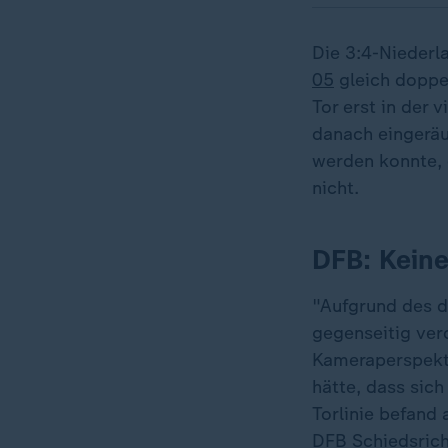
Die 3:4-Niederl
05
gleich doppel
Tor erst in der
danach eingeräu
werden konnte, 
nicht.
DFB: Keine
"Aufgrund des d
gegenseitig ver
Kameraperspektiv
hätte, dass sich
Torlinie befand
DFB Schiedsric