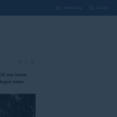
Merkliste
Suche
|
05 war keine
legen habe.