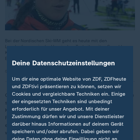
Bei der Nordischen Ski-WM geht es heute mit den
Langlaufrennen in der klassischen Technik weiter. Sowohl
Katharina Hennig als auch Victoria Carl haben Chancen auf
Einzelmedaillen.
Deine Datenschutzeinstellungen
04.03.2025 | 1:24 min
Um dir eine optimale Website von ZDF, ZDFheute
und ZDFtivi präsentieren zu können, setzen wir
Cookies und vergleichbare Techniken ein. Einige
Geschichte schrieb auch Carl, die knapp im Halbfinale
der eingesetzten Techniken sind unbedingt
scheiterte, aber besser abschnitt als ihre direkten
erforderlich für unser Angebot. Mit deiner
Kontrahentinnen. Die Finnin Kerttu Niskanen kam auf
Zustimmung dürfen wir und unsere Dienstleister
Rang 21. Die Norwegerin Astrid Oyre Slind, die
darüber hinaus Informationen auf deinem Gerät
ebenfalls noch Podestchancen im Gesamtweltcup hat,
speichern und/oder abrufen. Dabei geben wir
war als Distanzspezialistin nicht am Start.
deine Daten ohne deine Einwilligung nicht an