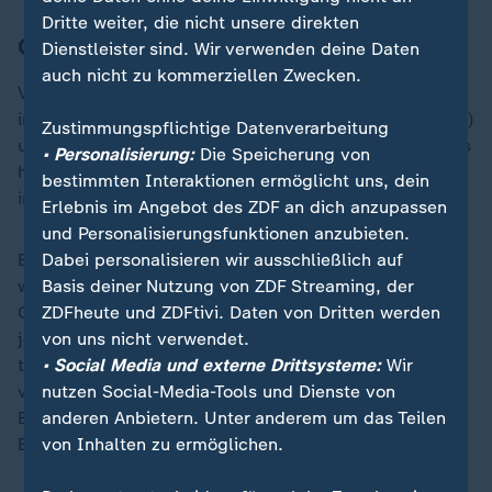
Dritte weiter, die nicht unsere direkten
Carl hat Podestplatz sicher
Dienstleister sind. Wir verwenden deine Daten
auch nicht zu kommerziellen Zwecken.
Vor dem letzten Einzelrennen am Sonntag über 50 km
in Lahti liegt Carl (1.733 Punkte) vor Niskanen (1.569)
Zustimmungspflichtige Datenverarbeitung
und Slind (1.515). Die US-Amerikanerin Jessie Diggins
• Personalisierung:
Die Speicherung von
hatte sich bereits am vergangenen Wochenende zum
bestimmten Interaktionen ermöglicht uns, dein
insgesamt dritten Mal den Gesamtweltcup gesichert.
Erlebnis im Angebot des ZDF an dich anzupassen
und Personalisierungsfunktionen anzubieten.
Dabei personalisieren wir ausschließlich auf
Beim abschließenden 50-km-Rennen am Sonntag
Basis deiner Nutzung von ZDF Streaming, der
werden neben den bis zu 100 Punkten für das
ZDFheute und ZDFtivi. Daten von Dritten werden
Gesamtergebnis an sechs Zwischenwertungen noch
von uns nicht verwendet.
jeweils bis zu 15 Bonuspunkte vergeben. Nur
• Social Media und externe Drittsysteme:
Wir
theoretisch könnte damit Niskanen noch an Carl
nutzen Social-Media-Tools und Dienste von
vorbeiziehen. Platz zwei ist mit satten rund 47.900
anderen Anbietern. Unter anderem um das Teilen
Euro Preisgeld dotiert, für Rang drei gibt es 36.600
von Inhalten zu ermöglichen.
Euro.