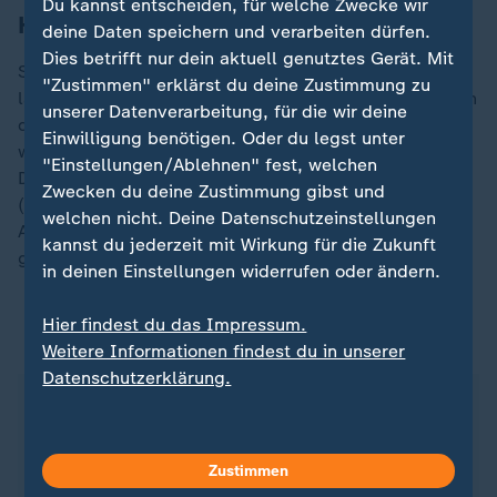
Du kannst entscheiden, für welche Zwecke wir
Historischer Erfolg für Carl
deine Daten speichern und verarbeiten dürfen.
Dies betrifft nur dein aktuell genutztes Gerät. Mit
Seit Einführung des Weltcups in der Saison 1979/80
"Zustimmen" erklärst du deine Zustimmung zu
landete noch keine deutsche Läuferin unter den besten
unserer Datenverarbeitung, für die wir deine
drei der Abschlusswertung. Evi Sachenbacher-Stehle
Einwilligung benötigen. Oder du legst unter
war zweimal Vierte (2002/03 und 2005/06).
"Einstellungen/Ablehnen" fest, welchen
Deutsche Männer hatten durch René Sommerfeldt
Zwecken du deine Zustimmung gibst und
(2003/04), Axel Teichmann (2004/05) und Tobias
welchen nicht. Deine Datenschutzeinstellungen
Angerer (2005/06 und 2006/07) viermal in Folge die
kannst du jederzeit mit Wirkung für die Zukunft
große Kristallkugel gewonnen.
in deinen Einstellungen widerrufen oder ändern.
Hier findest du das Impressum.
ZDFsportstudio auf WhatsApp
Weitere Informationen findest du in unserer
Datenschutzerklärung.
Zustimmen