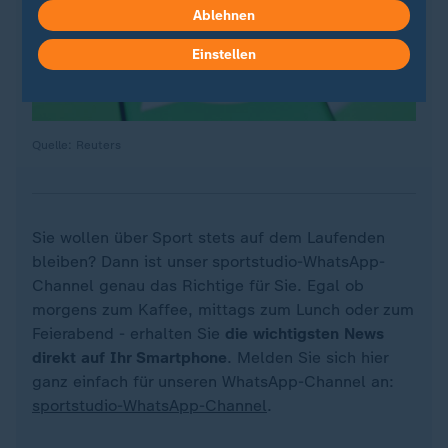
Ablehnen
Einstellen
Quelle: Reuters
Sie wollen über Sport stets auf dem Laufenden
bleiben? Dann ist unser sportstudio-WhatsApp-
Channel genau das Richtige für Sie. Egal ob
morgens zum Kaffee, mittags zum Lunch oder zum
Feierabend - erhalten Sie
die wichtigsten News
direkt auf Ihr Smartphone
. Melden Sie sich hier
ganz einfach für unseren WhatsApp-Channel an:
sportstudio-WhatsApp-Channel
.