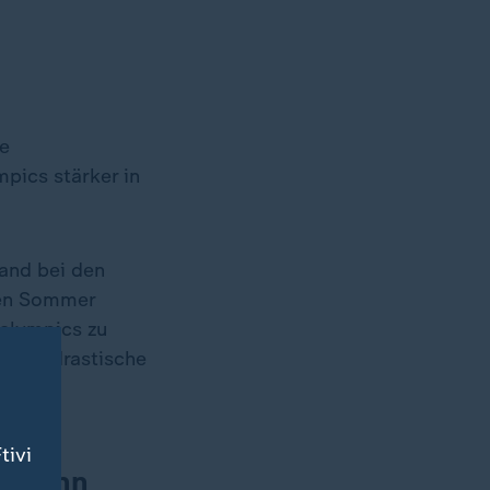
ie
pics stärker in
and bei den
nen Sommer
ralympics zu
dafür drastische
tivi
r dann