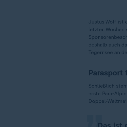
Justus Wolf ist 
letzten Wochen 
Sponsorenbescha
deshalb auch da
Tegernsee an de
Parasport 
„
Schließlich steh
erste Para-Alpi
Doppel-Weltmeis
Das ist 