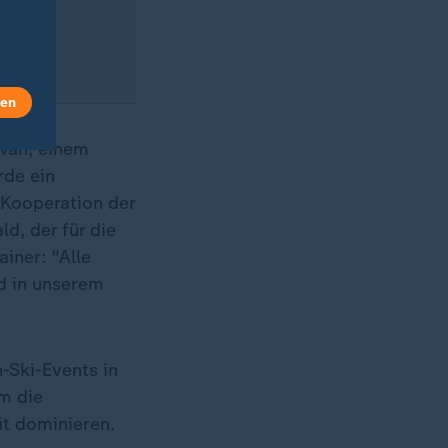
cup im
20 Uhr.
len
avan, einem
rde ein
 Kooperation der
d, der für die
ainer: "Alle
nd in unserem
-Ski-Events in
um die
it dominieren.