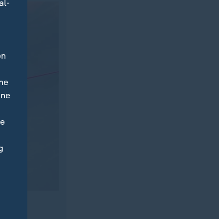
al-
en
ne
ine
ne
g