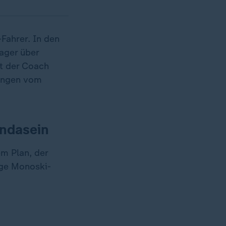
-Fahrer. In den
ager über
t der Coach
rungen vom
endasein
em Plan, der
ige Monoski-