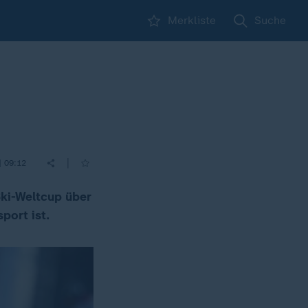
Merkliste
Suche
|
| 09:12
Ski-Weltcup über
port ist.