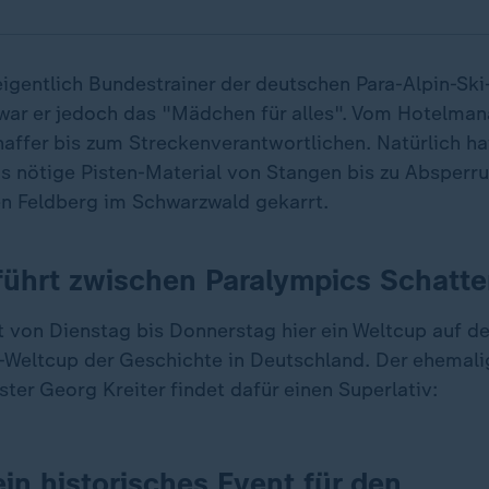
eigentlich Bundestrainer der deutschen Para-Alpin-Ski
war er jedoch das "Mädchen für alles". Vom Hotelman
ffer bis zum Streckenverantwortlichen. Natürlich ha
s nötige Pisten-Material von Stangen bis zu Absper
n Feldberg im Schwarzwald gekarrt.
führt zwischen Paralympics Schatt
t von Dienstag bis Donnerstag hier ein Weltcup auf d
n-Weltcup der Geschichte in Deutschland. Der ehemal
ter Georg Kreiter findet dafür einen Superlativ:
ein historisches Event für den