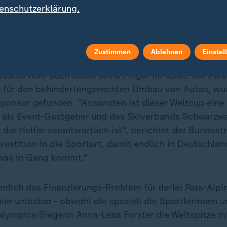
enschutzerklärung.
bis Donnerstag zeigt das ZDF den Para-Alpinski-Welt
eweils von 09:55 bis 11:40 Uhr und von 12:55 bis 14:
Zustimmen
Ablehnen
Einstel
Justus Wolf auch dabei seine Finger im Spiel. Mit Par
 für den behindertengerechten Umbau von Autos, wu
sponsor gefunden. "Ansonsten ist dieser Weltcup eine
als Event-Gastgeber und des Skiverbands Schwarzwal
die Helfer verantwortlich ist", berichtet der Bundestr
vestition in die Sportart, damit endlich in Deutschla
twas in Gang kommt."
mlich das Finanzierungs-Problem für derlei Para-Alpin
er unlösbar - obwohl die speziell die Sportlerinnen 
lympics-Siegerin Anna-Lena Forster die Weltspitze m