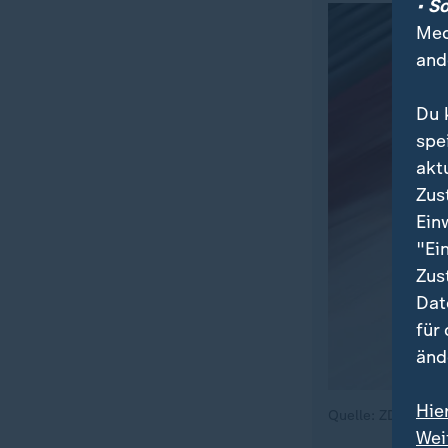
• S
Med
and
Du 
spe
akt
Zus
Ein
"Ei
Zus
Dat
für
änd
Hie
Quelle: ZDF
Wei