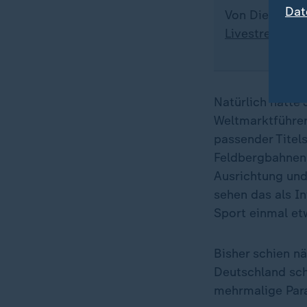
Dat
Von Dienstag 
Livestream
- j
Natürlich hatte 
Weltmarktführer
passender Titel
Feldbergbahnen 
Ausrichtung und 
sehen das als In
Sport einmal e
Bisher schien nä
Deutschland schi
mehrmalige Para