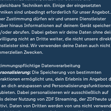
gleichbare Techniken ein. Einige der eingesetzten
ßig in der Versenkung
hniken sind unbedingt erforderlich für unser Angebot.
estrainer der deutschen Para-Alpinski-Fahrer
ner Zustimmung dürfen wir und unsere Dienstleister
über hinaus Informationen auf deinem Gerät speicher
/oder abrufen. Dabei geben wir deine Daten ohne de
ägt das Event durchgängig
willigung nicht an Dritte weiter, die nicht unsere direk
nstleister sind. Wir verwenden deine Daten auch nicht
n der Weltcup am Feldberg wird durchgängig im
ZDF-Li
merziellen Zwecken.
rg Kreiter wird dann als Experte dabei sein: "Die Zu
für ein superspannender Sport ist, meiner Meinung na
timmungspflichtige Datenverarbeitung
 das in Deutschland, bei einem Weltcup vor der Haust
ersonalisierung:
Die Speicherung von bestimmten
 die Übertragungen durch einen Produktionskostenz
eraktionen ermöglicht uns, dein Erlebnis im Angebot 
tlichen Senders und das Engagement von Sponsoren.
 an dich anzupassen und Personalisierungsfunktionen
ubieten. Dabei personalisieren wir ausschließlich auf
is deiner Nutzung von ZDF Streaming, der ZDFheute 
-Weltcup im Livestream
tivi. Daten von Dritten werden von uns nicht verwend