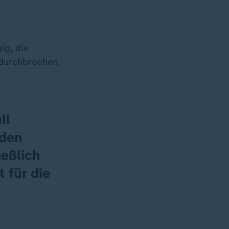
ig, die
 durchbrochen,
ll
 den
eßlich
 für die