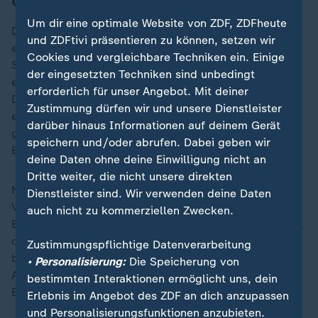
Umstrittener Neubau in Rekordzeit
Um dir eine optimale Website von ZDF, ZDFheute
Das Internationale Olympische Komitee (IOC) hatte
und ZDFtivi präsentieren zu können, setzen wir
eigentlich favorisiert, die Bob- und
Cookies und vergleichbare Techniken ein. Einige
Schlittenwettbewerbe aus Nachhaltigkeitsgründen auf
der eingesetzten Techniken sind unbedingt
einer bestehenden Bahn im Ausland durchzuführen.
erforderlich für unser Angebot. Mit deiner
Doch die Italiener bestanden auf den Bau einer
Zustimmung dürfen wir und unsere Dienstleister
eigenen Anlage. Zunächst war geplant, die 1923
darüber hinaus Informationen auf deinem Gerät
gebaute (und 2008 stillgelegte) Pista olimpica
speichern und/oder abrufen. Dabei geben wir
Eugenio Monti zu reaktivieren.
deine Daten ohne deine Einwilligung nicht an
Dritte weiter, die nicht unsere direkten
Nach langem hin und her entschieden sich die
Dienstleister sind. Wir verwenden deine Daten
Verantwortlichen jedoch für den rund 120 Millionen
auch nicht zu kommerziellen Zwecken.
Euro teuren und heiß diskutierten Neubau, der zum Teil
dem alten Streckenverlauf folgt. Die Bauarbeiten
Zustimmungspflichtige Datenverarbeitung
begannen im Februar 2024. Seitdem waren 135
• Personalisierung:
Die Speicherung von
Arbeiter über 300 Tage lang im Einsatz, um die neue
bestimmten Interaktionen ermöglicht uns, dein
Bahn in Rekordzeit zu errichten.
Erlebnis im Angebot des ZDF an dich anzupassen
und Personalisierungsfunktionen anzubieten.