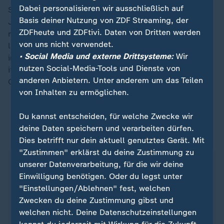
Dabei personalisieren wir ausschließlich auf
Seit der Schließung der Olympia-Bahn in Cesana im
Basis deiner Nutzung von ZDF Streaming, der
Jahr 2011 gibt es in Italien keine Bob- und Rodelbahn
ZDFheute und ZDFtivi. Daten von Dritten werden
mehr. Die neue Bahn in Cortina soll deshalb auch
von uns nicht verwendet.
langfristig genutzt werden. Sie soll einen festen Platz
• Social Media und externe Drittsysteme:
Wir
im Weltcup-Kalender bekommen. Außerdem sind die
nutzen Social-Media-Tools und Dienste von
italienischen Alpen Austragungsort der nächsten
anderen Anbietern. Unter anderem um das Teilen
Olympischen Jugend-Winterspiele 2028.
von Inhalten zu ermöglichen.
Du kannst entscheiden, für welche Zwecke wir
deine Daten speichern und verarbeiten dürfen.
Die neue Bob- und Rodelbahn in Cortina
Dies betrifft nur dein aktuell genutztes Gerät. Mit
"Zustimmen" erklärst du deine Zustimmung zu
Streckenlänge: 1730 Meter
unserer Datenverarbeitung, für die wir deine
Kurven: 16
Einwilligung benötigen. Oder du legst unter
Höchstgeschwindigkeit: 145 km/h
"Einstellungen/Ablehnen" fest, welchen
Kosten: Rund 120 Millionen Euro
Zwecken du deine Zustimmung gibst und
welchen nicht. Deine Datenschutzeinstellungen