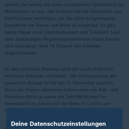
aktuell nur wenig mit einer olympischen Sportstätte für
Wintersport zu tun. Der Eiskanal ist mit Holzlatten und
Stofftüchern verkleidet, um die dünn aufgetragene
Eisschicht vor Sonne und Wind zu schützen. Es gibt
weder Wege noch Überdachungen und Tribünen. Laut
dem zuständigen Regierungskommissar Fabio Saldini
sind allerdings rund 70 Prozent der Arbeiten
abgeschlossen.
In den nächsten Monaten wird der noch recht trist
wirkende Eiskanal verkleidet. Die Fertigstellung der
gesamten Anlage ist für den 5. November geplant.
Nach der finalen Abnahme stehen dann ein Bob- und
Skeleton-Weltcup sowie ein Test-Wettkampf im
Rennrodeln an, bevor auf der Bahn in Cortina um
Olympia-Gold
gekämpft werden soll.
Deine Datenschutzeinstellungen