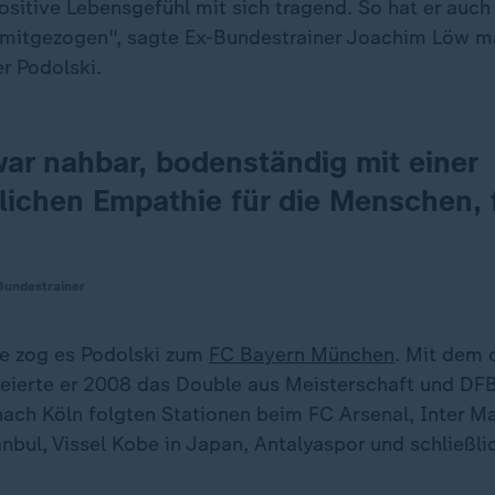
sitive Lebensgefühl mit sich tragend. So hat er auch
mitgezogen", sagte Ex-Bundestrainer Joachim Löw ma
r Podolski.
war nahbar, bodenständig mit einer
lichen Empathie für die Menschen, f
Bundestrainer
e zog es Podolski zum
FC Bayern München
. Mit dem 
eierte er 2008 das Double aus Meisterschaft und DFB
nach Köln folgten Stationen beim FC Arsenal, Inter Ma
nbul, Vissel Kobe in Japan, Antalyaspor und schließli