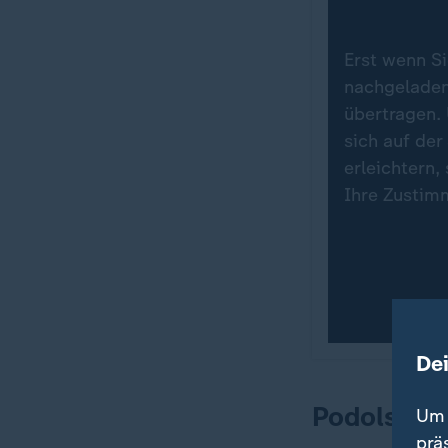
Erst wenn Si
nachgeladen
übertragen.
sich auf der
erleichtern,
Ihre Zustim
De
Podolski b
Um 
prä