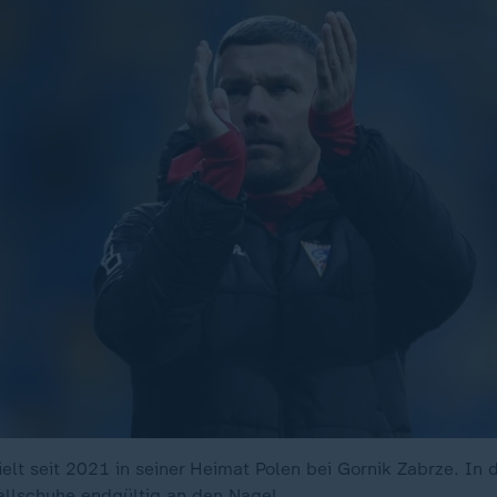
ielt seit 2021 in seiner Heimat Polen bei Gornik Zabrze. I
allschuhe endgültig an den Nagel.