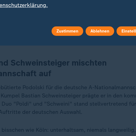
enschutzerklärung.
te immer ehrlich sein, der Junge vo
Zustimmen
Ablehnen
Einstel
nd Schweinsteiger mischten
annschaft auf
bütierte Podolski für die deutsche A-Nationalmannsc
Kumpel Bastian Schweinsteiger prägte er in den ko
s Duo "Poldi" und "Schweini" stand stellvertretend fü
 Auftritte der deutschen Auswahl.
n bisschen wie Köln: unterhaltsam, niemals langweilig