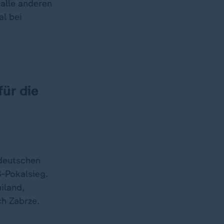
 alle anderen
l bei
ür die
deutschen
-Pokalsieg.
iland,
ch Zabrze.