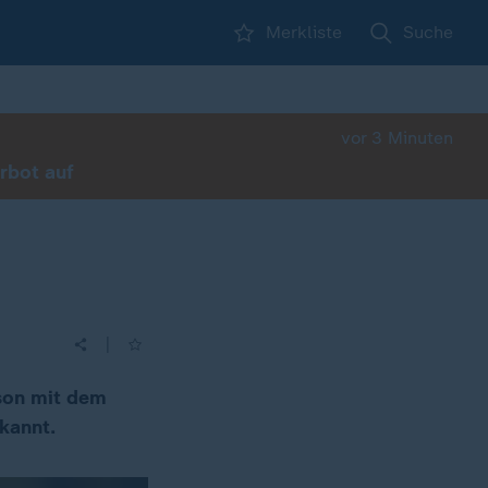
Merkliste
Suche
vor 3 Minuten
rbot auf
|
ison mit dem
kannt.