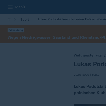
Menü
Lukas Podolski beendet seine Fußball-Karri
Sport
Eilmeldung
Wegen Niedrigwasser: Saarland und Rheinland-Pfa
Weltmeister von 
Lukas Podo
:
22.05.2026 | 19:12
Lukas Podolski 
polnischen Klub