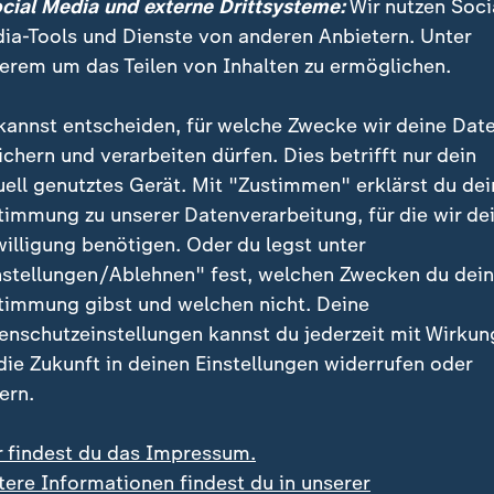
ocial Media und externe Drittsysteme:
Wir nutzen Soci
ia-Tools und Dienste von anderen Anbietern. Unter
erem um das Teilen von Inhalten zu ermöglichen.
kannst entscheiden, für welche Zwecke wir deine Dat
ichern und verarbeiten dürfen. Dies betrifft nur dein
uell genutztes Gerät. Mit "Zustimmen" erklärst du dei
timmung zu unserer Datenverarbeitung, für die wir de
 Fußball im Sommer 2004 am Boden liegt, übernimmt Jürge
alelf – mit radikal innovativen Ideen. Doch sein Kurs bringt
willigung benötigen. Oder du legst unter
 die Mission droht zu scheitern.
nstellungen/Ablehnen" fest, welchen Zwecken du dei
timmung gibst und welchen nicht. Deine
enschutzeinstellungen kannst du jederzeit mit Wirkun
 die Zukunft in deinen Einstellungen widerrufen oder
ern.
te der in Polen geborene Stürmer schnell zur Kultfigu
ore, aber auch sein frech-selbstbewusstes Auftreten 
r findest du das Impressum.
iebe zum Klub aus der Domstadt.
tere Informationen findest du in unserer