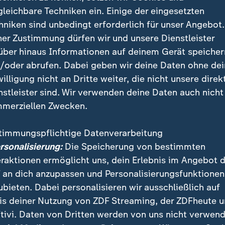
t für Gornik Zabrze noch das letzte Ligaspiel gege
gleichbare Techniken ein. Einige der eingesetzten
 dürfte Podolski gewürdigt werden. Der 40-Jährige bl
hniken sind unbedingt erforderlich für unser Angebot.
Laufbahn, inklusive der WM-Krönung 2014 in Brasilie
ner Zustimmung dürfen wir und unsere Dienstleister
der Jugend des
1. FC Köln
feierte Podolski 2003 sein 
über hinaus Informationen auf deinem Gerät speicher
/oder abrufen. Dabei geben wir deine Daten ohne de
eigt Deutschlands Weg zum "Sommermärchen"
willigung nicht an Dritte weiter, die nicht unsere direk
nstleister sind. Wir verwenden deine Daten auch nicht
merziellen Zwecken.
timmungspflichtige Datenverarbeitung
ersonalisierung:
Die Speicherung von bestimmten
eraktionen ermöglicht uns, dein Erlebnis im Angebot 
 an dich anzupassen und Personalisierungsfunktionen
ubieten. Dabei personalisieren wir ausschließlich auf
is deiner Nutzung von ZDF Streaming, der ZDFheute 
tivi. Daten von Dritten werden von uns nicht verwend