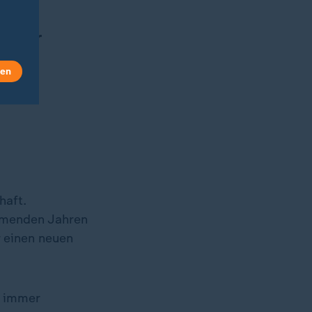
n der
len
haft.
mmenden Jahren
r einen neuen
, immer