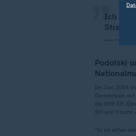
Dat
Ich woll
Straße.
Lukas Podolski
Podolski u
Nationalm
Im Juni 2004 de
Gemeinsam mit 
die DFB-Elf. Da
Stil und frische
"Er ist schon ei