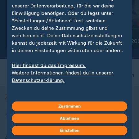
unserer Datenverarbeitung, für die wir deine
Einwilligung benötigen. Oder du legst unter
"Einstellungen/Ablehnen" fest, welchen
Zwecken du deine Zustimmung gibst und
Köster & Knorr - Auf dem
:
Thema
welchen nicht. Deine Datenschutzeinstellungen
Weg an die Handball-
Handball-EM 20
kannst du jederzeit mit Wirkung für die Zukunft
Weltspitze
in deinen Einstellungen widerrufen oder ändern.
Hier findest du das Impressum.
Weitere Informationen findest du in unserer
nach oben
Datenschutzerklärung.
Zustimmen
Ablehnen
Einstellen
Aktuell bei ZDFheute