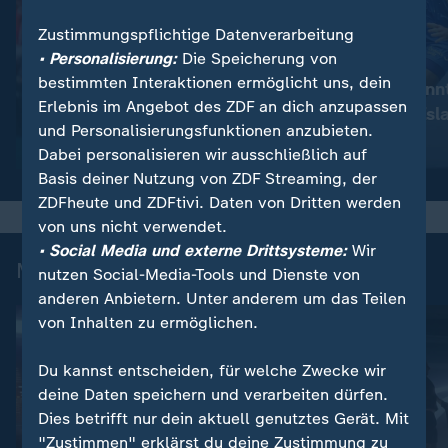
Zustimmungspflichtige Datenverarbeitung
• Personalisierung:
Die Speicherung von
:
:
Handball
Handball
bestimmten Interaktionen ermöglicht uns, dein
Dänemark im Finale zu stark
Kroatien gewinnt
Erlebnis im Angebot des ZDF an dich anzupassen
für DHB-Team
Finale gegen Isl
und Personalisierungsfunktionen anzubieten.
Video
6:45
Video
4:57
Dabei personalisieren wir ausschließlich auf
Basis deiner Nutzung von ZDF Streaming, der
ZDFheute und ZDFtivi. Daten von Dritten werden
von uns nicht verwendet.
• Social Media und externe Drittsysteme:
Wir
Mehr zur Handball-EM
nutzen Social-Media-Tools und Dienste von
anderen Anbietern. Unter anderem um das Teilen
von Inhalten zu ermöglichen.
Du kannst entscheiden, für welche Zwecke wir
deine Daten speichern und verarbeiten dürfen.
Dies betrifft nur dein aktuell genutztes Gerät. Mit
"Zustimmen" erklärst du deine Zustimmung zu