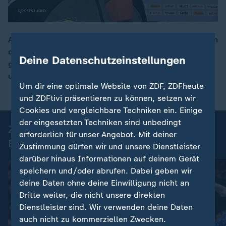
Andreas Wolff ärgerte sich wegen der Nachlässigkeiten
der deutschen Mannschaft gegen Ende des Halbfinals
00:15
Deine Datenschutzeinstellungen
gegen Kroatien. Weitere Stimmen von Alfred Gislason
und Renars Uscins.
Um dir eine optimale Website von ZDF, ZDFheute
und ZDFtivi präsentieren zu können, setzen wir
Cookies und vergleichbare Techniken ein. Einige
der eingesetzten Techniken sind unbedingt
Zusammenfassungen der Handball-
erforderlich für unser Angebot. Mit deiner
EM 2026
Zustimmung dürfen wir und unsere Dienstleister
darüber hinaus Informationen auf deinem Gerät
speichern und/oder abrufen. Dabei geben wir
deine Daten ohne deine Einwilligung nicht an
Dritte weiter, die nicht unsere direkten
Dienstleister sind. Wir verwenden deine Daten
auch nicht zu kommerziellen Zwecken.