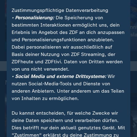
Zustimmungspflichtige Datenverarbeitung
• Personalisierung:
Die Speicherung von
:
:
Handball
Handball
bestimmten Interaktionen ermöglicht uns, dein
Dänemark im Finale zu stark
Kroatien gewinnt
Erlebnis im Angebot des ZDF an dich anzupassen
für DHB-Team
Finale gegen Isl
und Personalisierungsfunktionen anzubieten.
Video
6:45
Video
4:57
Dabei personalisieren wir ausschließlich auf
Basis deiner Nutzung von ZDF Streaming, der
ZDFheute und ZDFtivi. Daten von Dritten werden
von uns nicht verwendet.
• Social Media und externe Drittsysteme:
Wir
Mehr zur Handball-EM
nutzen Social-Media-Tools und Dienste von
anderen Anbietern. Unter anderem um das Teilen
von Inhalten zu ermöglichen.
Du kannst entscheiden, für welche Zwecke wir
deine Daten speichern und verarbeiten dürfen.
Dies betrifft nur dein aktuell genutztes Gerät. Mit
"Zustimmen" erklärst du deine Zustimmung zu