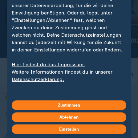
unserer Datenverarbeitung, für die wir deine
Einwilligung benötigen. Oder du legst unter
"Einstellungen/Ablehnen" fest, welchen
Zwecken du deine Zustimmung gibst und
Köster & Knorr - Auf dem
:
Thema
welchen nicht. Deine Datenschutzeinstellungen
Weg an die Handball-
Handball-EM 20
kannst du jederzeit mit Wirkung für die Zukunft
Weltspitze
in deinen Einstellungen widerrufen oder ändern.
Hier findest du das Impressum.
Weitere Informationen findest du in unserer
nach oben
Datenschutzerklärung.
Zustimmen
Ablehnen
Einstellen
Aktuell bei ZDFheute