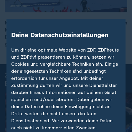
Kroatien schlägt die Schweiz 28:24 und verschärft den
Kampf um die Halbfinaltickets in Hauptrundengruppe
00:17
Deine Datenschutzeinstellungen
II. Der Vizeweltmeister tat sich aber lange schwer
gegen die Eidgenossen.
Um dir eine optimale Website von ZDF, ZDFheute
und ZDFtivi präsentieren zu können, setzen wir
Cookies und vergleichbare Techniken ein. Einige
der eingesetzten Techniken sind unbedingt
Zusammenfassungen der Handball-
erforderlich für unser Angebot. Mit deiner
EM 2026
Zustimmung dürfen wir und unsere Dienstleister
darüber hinaus Informationen auf deinem Gerät
speichern und/oder abrufen. Dabei geben wir
deine Daten ohne deine Einwilligung nicht an
Dritte weiter, die nicht unsere direkten
Dienstleister sind. Wir verwenden deine Daten
auch nicht zu kommerziellen Zwecken.