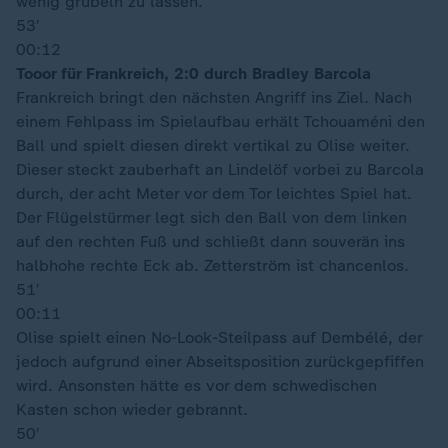
wenig grübeln zu lassen.
53′
00:12
Tooor für Frankreich, 2:0 durch Bradley Barcola
Frankreich bringt den nächsten Angriff ins Ziel. Nach
einem Fehlpass im Spielaufbau erhält Tchouaméni den
Ball und spielt diesen direkt vertikal zu Olise weiter.
Dieser steckt zauberhaft an Lindelöf vorbei zu Barcola
durch, der acht Meter vor dem Tor leichtes Spiel hat.
Der Flügelstürmer legt sich den Ball von dem linken
auf den rechten Fuß und schließt dann souverän ins
halbhohe rechte Eck ab. Zetterström ist chancenlos.
51′
00:11
Olise spielt einen No-Look-Steilpass auf Dembélé, der
jedoch aufgrund einer Abseitsposition zurückgepfiffen
wird. Ansonsten hätte es vor dem schwedischen
Kasten schon wieder gebrannt.
50′