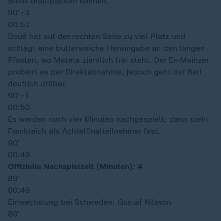
Bleus draufpacken können.
90′
+3
00:51
Doué hat auf der rechten Seite zu viel Platz und
schlägt eine butterweiche Hereingabe an den langen
Pfosten, wo Mateta ziemlich frei steht. Der Ex-Mainzer
probiert es per Direktabnahme, jedoch geht der Ball
deutlich drüber.
90′
+1
00:50
Es werden noch vier Minuten nachgespielt, dann steht
Frankreich als Achtelfinalteilnehmer fest.
90′
00:49
Offizielle Nachspielzeit (Minuten): 4
89′
00:49
Einwechslung bei Schweden: Gustaf Nilsson
89′