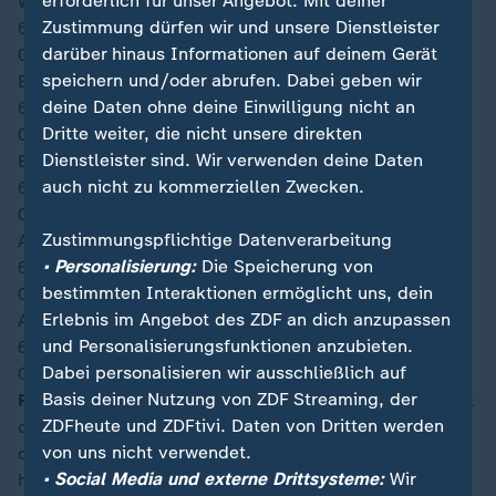
erforderlich für unser Angebot. Mit deiner
Wirbel sorgen.
Zustimmung dürfen wir und unsere Dienstleister
66′
darüber hinaus Informationen auf deinem Gerät
00:26
speichern und/oder abrufen. Dabei geben wir
Einwechslung bei Schweden: Besfort Zeneli
deine Daten ohne deine Einwilligung nicht an
66′
Dritte weiter, die nicht unsere direkten
00:26
Dienstleister sind. Wir verwenden deine Daten
Einwechslung bei Schweden: Taha Ali
auch nicht zu kommerziellen Zwecken.
66′
00:26
Zustimmungspflichtige Datenverarbeitung
Auswechslung bei Schweden: Elliot Stroud
• Personalisierung:
Die Speicherung von
66′
bestimmten Interaktionen ermöglicht uns, dein
00:25
Erlebnis im Angebot des ZDF an dich anzupassen
Auswechslung bei Schweden: Lucas Bergvall
und Personalisierungsfunktionen anzubieten.
66′
Dabei personalisieren wir ausschließlich auf
00:25
Basis deiner Nutzung von ZDF Streaming, der
Fast das 3:0!
Mbappé treibt einen Konter an und spielt
ZDFheute und ZDFtivi. Daten von Dritten werden
den Ball steil auf Michael Olise, der zwölf Meter vor
von uns nicht verwendet.
dem Tor mit Lagerbielke nur noch einen Gegenspieler
• Social Media und externe Drittsysteme:
Wir
hat. Dieser macht es aber gut und kann den Schuss