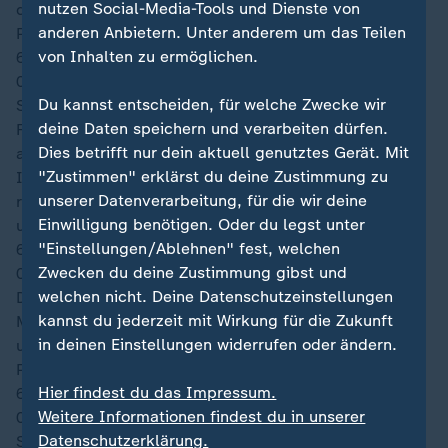
nutzen Social-Media-Tools und Dienste von
des Münchners gerade noch per Grätsche um den
anderen Anbietern. Unter anderem um das Teilen
Pfosten lenken.
von Inhalten zu ermöglichen.
64′
00:22
Du kannst entscheiden, für welche Zwecke wir
Schweden kommt kaum noch an den Ball, weil die
deine Daten speichern und verarbeiten dürfen.
Franzosen diesen herrlich laufen lassen und natürlich
Dies betrifft nur dein aktuell genutztes Gerät. Mit
auch die technischen Fähigkeiten dazu besitzen.
"Zustimmen" erklärst du deine Zustimmung zu
Immer wieder geht es mit Olise und Dembélé über die
unserer Datenverarbeitung, für die wir deine
rechte Seite, die Gabriel Gudmundsson vor praktisch
Einwilligung benötigen. Oder du legst unter
unlösbare Aufgaben stellen.
"Einstellungen/Ablehnen" fest, welchen
62′
Zwecken du deine Zustimmung gibst und
00:20
welchen nicht. Deine Datenschutzeinstellungen
Dembélé spielt den Ball kurz zu Olise, der aus 20
kannst du jederzeit mit Wirkung für die Zukunft
Metern, halbrechter Position das lange Eck anvisiert
in deinen Einstellungen widerrufen oder ändern.
und Jacob Zetterström zu einer weiteren starken
Parade zwingt. Das 3:0 liegt fast schon in der Luft.
Hier findest du das Impressum.
60′
Weitere Informationen findest du in unserer
00:19
Datenschutzerklärung.
Schweden ist bemüht, die Schlagzahl zu erhöhen und