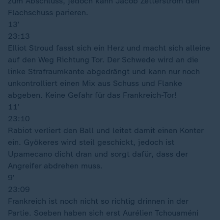
zum Abschluss, jedoch kann Jacob Zetterström den
Flachschuss parieren.
13′
23:13
Elliot Stroud fasst sich ein Herz und macht sich alleine
auf den Weg Richtung Tor. Der Schwede wird an die
linke Strafraumkante abgedrängt und kann nur noch
unkontrolliert einen Mix aus Schuss und Flanke
abgeben. Keine Gefahr für das Frankreich-Tor!
11′
23:10
Rabiot verliert den Ball und leitet damit einen Konter
ein. Gyökeres wird steil geschickt, jedoch ist
Upamecano dicht dran und sorgt dafür, dass der
Angreifer abdrehen muss.
9′
23:09
Frankreich ist noch nicht so richtig drinnen in der
Partie. Soeben haben sich erst Aurélien Tchouaméni