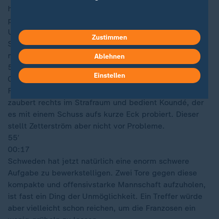
hat mehr Ballbesitz. Rechts neben dem Strafraum
probiert sich Gyökeres im Zweikampf mit Saliba und
Upamecano. Dabei bekommt er die Hand des Bayern-
Zustimmen
Stars ins Gesicht. Einen Freistoß hätte er erhalten
müssen, wenngleich keine Absicht vorlag.
Ablehnen
58′
Einstellen
00:18
Frankreich will den Deckel drauf machen. Olise
zaubert rechts im Strafraum und bedient Koundé, der
es mit einem Schuss aufs kurze Eck probiert. Dieser
stellt Zetterström aber nicht vor Probleme.
55′
00:17
Schweden hat jetzt natürlich eine enorm schwere
Aufgabe zu bewerkstelligen. Zwei Tore gegen diese
kompakte und offensivstarke Mannschaft aufzuholen,
ist fast ein Ding der Unmöglichkeit. Ein Treffer würde
aber vielleicht schon reichen, um die Franzosen ein