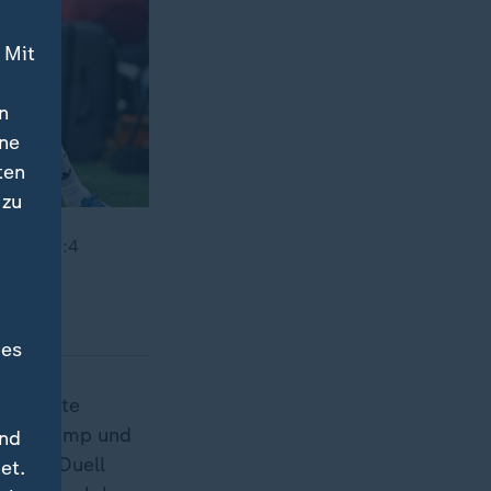
 Mit
n
ine
ten
 zu
en mit 1:4
des
ik sorgte
nald Trump und
und
or dem Duell
et.