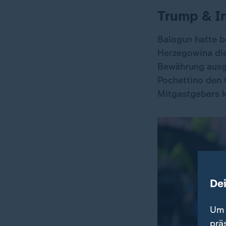
Trump & In
Balogun hatte b
Herzegowina die
Bewährung ausge
Pochettino den 
Mitgastgebers k
De
Um 
prä