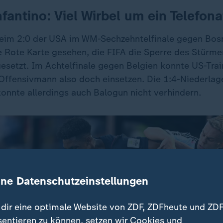
fantino: Viel Wirbel um ein Telefona
eim 2:0 der USA im WM-Sechzehntelfinale gegen Bos
 Rote Karte gesehen, die FIFA die Sperre des Stürme
setzt. Im Achtelfinale gegen Belgien konnte US-Trai
Offensivmann also doch einsetzen. Die 1:4-Niederlag
onnte allerdings auch Balogun nicht verhindern.
ine Datenschutzeinstellungen
dir eine optimale Website von ZDF, ZDFheute und ZDF
sentieren zu können, setzen wir Cookies und