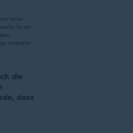
 um seine
acht. Es sei
 dann
ige Angreifer
ich die
e
rde, dass