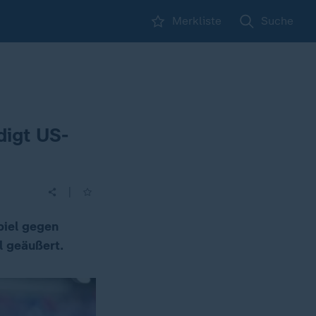
Merkliste
Suche
digt US-
|
piel gegen
l geäußert.