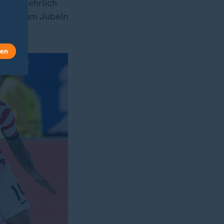
nn nur ehrlich
t viel zum Jubeln
len