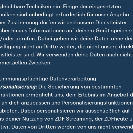
gleichbare Techniken ein. Einige der eingesetzten
hniken sind unbedingt erforderlich für unser Angebot.
ner Zustimmung dürfen wir und unsere Dienstleister
über hinaus Informationen auf deinem Gerät speicher
/oder abrufen. Dabei geben wir deine Daten ohne de
willigung nicht an Dritte weiter, die nicht unsere direk
nstleister sind. Wir verwenden deine Daten auch nicht
merziellen Zwecken.
in der Startelf haben die USA das Achtelfinale gegen Belgi
timmungspflichtige Datenverarbeitung
ersonalisierung:
Die Speicherung von bestimmten
eraktionen ermöglicht uns, dein Erlebnis im Angebot 
 an dich anzupassen und Personalisierungsfunktionen
g hatte für reichlich Wirbel gesorgt. Für harsche Krit
ubieten. Dabei personalisieren wir ausschließlich auf
ass es zuvor ein Telefonat zwischen US-Präsident Do
is deiner Nutzung von ZDF Streaming, der ZDFheute 
Gianni Infantino gegeben hatte. Balogun hatte sich v
tivi. Daten von Dritten werden von uns nicht verwend