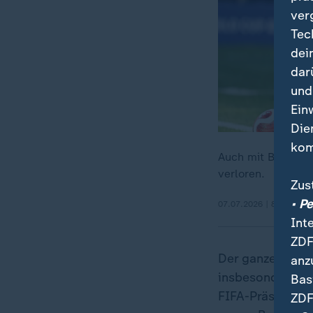
ver
Tec
dei
dar
und
Ein
Die
kom
Auch mit Balogun 
verloren.
Zus
• P
07.07.2026 | 8:45 min
Int
ZDF
Der ganze Vorgan
anz
insbesondere, d
Bas
FIFA-Präsident 
ZDF