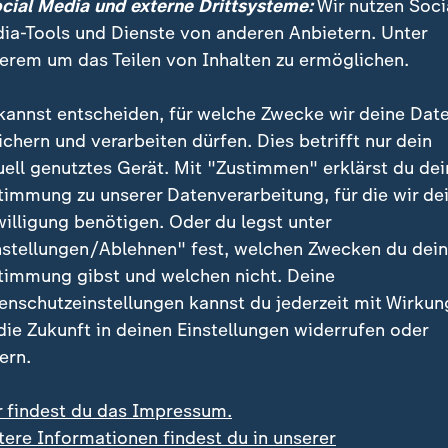
icht zum Fall geäußert. "Als Spieler muss ich mich a
ocial Media und externe Drittsysteme:
Wir nutzen Soci
 erklärte der Stürmer nach dem Ausscheiden.
ia-Tools und Dienste von anderen Anbietern. Unter
erem um das Teilen von Inhalten zu ermöglichen.
oach und Balogun sprechen nach d
kannst entscheiden, für welche Zwecke wir deine Dat
ichern und verarbeiten dürfen. Dies betrifft nur dein
n Kritikern der Entscheidung zählte Belgiens Trainer 
uell genutztes Gerät. Mit "Zustimmen" erklärst du dei
 Franzose sprachen nach der Partie miteinander. "Er k
timmung zu unserer Datenverarbeitung, für die wir de
", sagte Garcia auf der Pressekonferenz.
willigung benötigen. Oder du legst unter
nstellungen/Ablehnen" fest, welchen Zwecken du dei
timmung gibst und welchen nicht. Deine
icht schuld. Er hat nichts falsch ge
enschutzeinstellungen kannst du jederzeit mit Wirkun
ihn.
 die Zukunft in deinen Einstellungen widerrufen oder
ern.
er Belgien
r findest du das Impressum.
Garcia, natürlich sind wir riesig enttäuscht, aber ich 
tere Informationen findest du in unserer