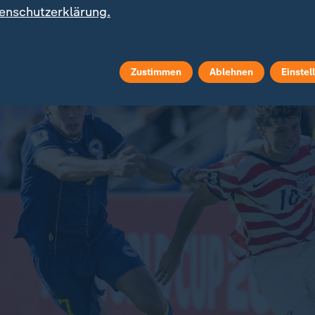
ieren", berichtete Balogun von dem Gespräch. "Ich ka
enschutzerklärung.
nicht gut gespielt, diesmal haben wir den Leuten nich
 Balogun.
Zustimmen
Ablehnen
Einstel