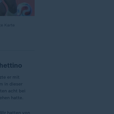
te Karte
hettino
te er mit
m in dieser
ten acht bei
ehen hatte.
Wir hatten von