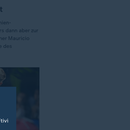
t
nien-
rs dann aber zur
ner Mauricio
e des
tivi