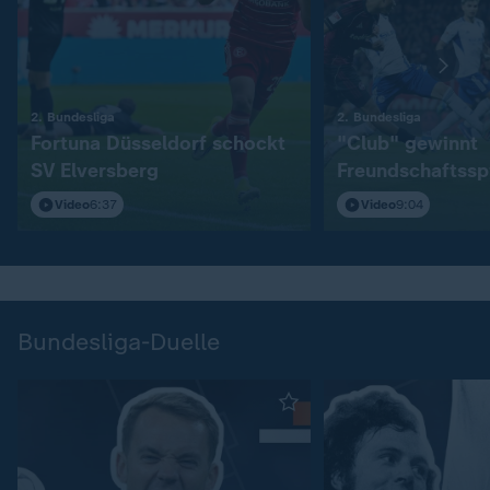
:
:
2. Bundesliga
2. Bundesliga
Fortuna Düsseldorf schockt
"Club" gewinnt
SV Elversberg
Freundschaftssp
S04
Video
6:37
Video
9:04
Bundesliga-Duelle