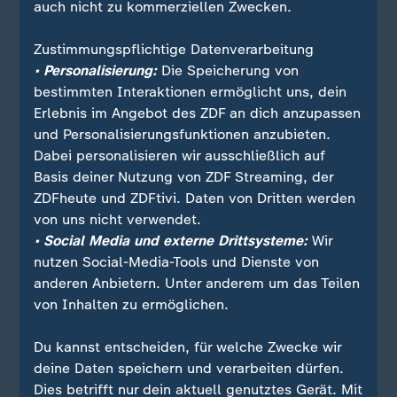
auch nicht zu kommerziellen Zwecken.
Zustimmungspflichtige Datenverarbeitung
• Personalisierung:
Die Speicherung von
bestimmten Interaktionen ermöglicht uns, dein
Erlebnis im Angebot des ZDF an dich anzupassen
und Personalisierungsfunktionen anzubieten.
Dabei personalisieren wir ausschließlich auf
Basis deiner Nutzung von ZDF Streaming, der
Sport
ZDFheute und ZDFtivi. Daten von Dritten werden
FC Hollywood
:
von uns nicht verwendet.
• Social Media und externe Drittsysteme:
Wir
Formtief, Fehltritte, Flasche leer. Statt mit Siegen
nutzen Social-Media-Tools und Dienste von
sorgt der FC Bayern in den 90ern mit Skandalen
anderen Anbietern. Unter anderem um das Teilen
für Schlagzeilen – und wird zum FC Hollywood.
von Inhalten zu ermöglichen.
Geprägt von Typen wie Matthäus, Basler, Scholl &
Co.
Du kannst entscheiden, für welche Zwecke wir
deine Daten speichern und verarbeiten dürfen.
Dies betrifft nur dein aktuell genutztes Gerät. Mit