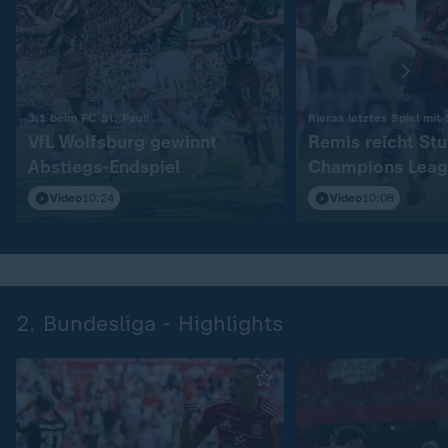
:
3:1 beim FC St. Pauli
Rieras letztes Spiel mit
VfL Wolfsburg gewinnt
Remis reicht Stu
Abstiegs-Endspiel
Champions Leag
Video
10:24
Video
10:08
2. Bundesliga - Highlights