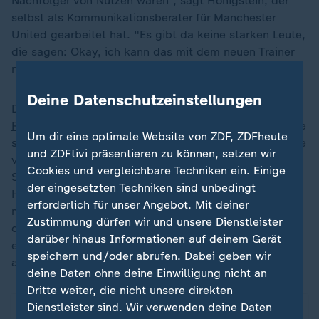
Nachfolger von Nutzen waren", sagt Honigstein, der
selbst als Kommunikationsberater für Manchester
United gearbeitet hat. "Es gibt da keine starken Leute,
die sagen: Okay, ich kann das mit dem neuen Trainer
machen."
Deine Datenschutzeinstellungen
Der neue Trainer ist seit
zwei Monaten der Portugiese
Ruben Amorim
, der siebte nach Ferguson und der erste
Um dir eine optimale Website von ZDF, ZDFheute
seit 1932, der fünf oder mehr seiner ersten zehn Spiele
und ZDFtivi präsentieren zu können, setzen wir
verloren hat. Experten werfen ihm vor, mitten in der
Cookies und vergleichbare Techniken ein. Einige
Saison von der Viererkette
seines Vorgängers Erik ten
der eingesetzten Techniken sind unbedingt
Hag
auf eine Dreierkette umgestellt zu haben. "Man
erforderlich für unser Angebot. Mit deiner
muss sagen, dass der Kader, den er vorgefunden hat,
Zustimmung dürfen wir und unsere Dienstleister
dieses System eigentlich überhaupt nicht hergibt und
darüber hinaus Informationen auf deinem Gerät
er da viel basteln musste, um die Leute einigermaßen
speichern und/oder abrufen. Dabei geben wir
auf diese Position zu bringen", sagt Honigstein.
deine Daten ohne deine Einwilligung nicht an
Dritte weiter, die nicht unsere direkten
Dienstleister sind. Wir verwenden deine Daten