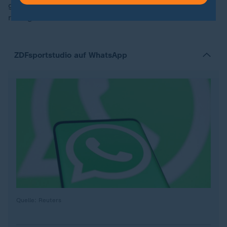
geben, die Mannschaft so aufzubauen, dass er die
richtigen Leute hat."
ZDFsportstudio auf WhatsApp
Quelle: Reuters