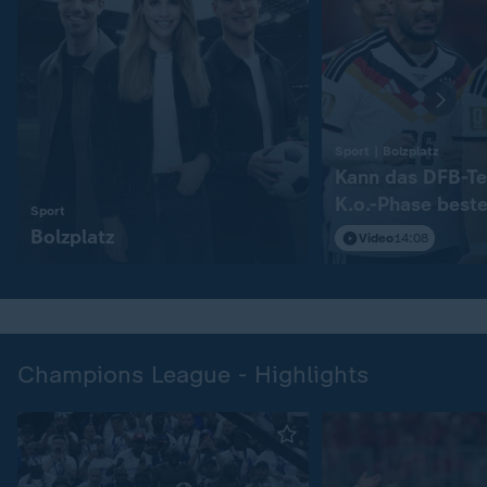
:
Sport | Bolzplatz
Kann das DFB-Te
K.o.-Phase best
:
Sport
Bolzplatz
Video
14:08
Champions League - Highlights