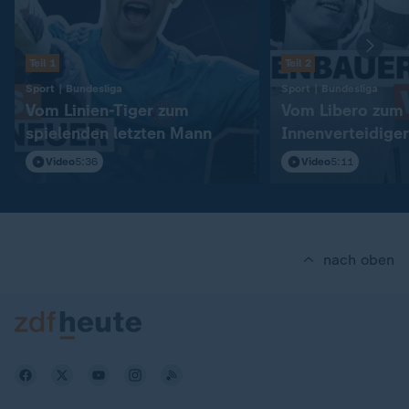
Teil 1
Teil 2
:
:
Sport | Bundesliga
Sport | Bundesliga
Vom Linien-Tiger zum
Vom Libero zum
spielenden letzten Mann
Innenverteidiger
Video
5:36
Video
5:11
nach oben