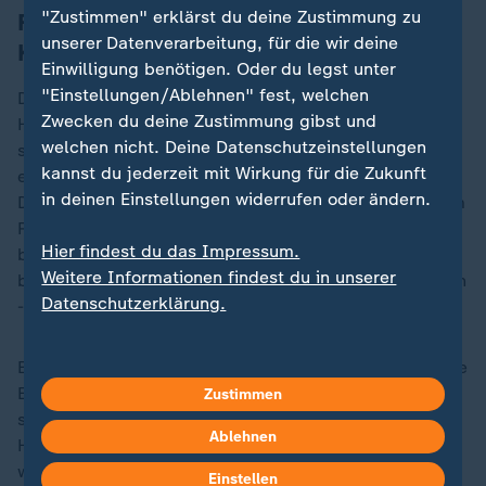
"Zustimmen" erklärst du deine Zustimmung zu
Fans sehen Eigentümer als Ursache der
unserer Datenverarbeitung, für die wir deine
Krise
Einwilligung benötigen. Oder du legst unter
"Einstellungen/Ablehnen" fest, welchen
Die Fans sehen die Ursache der Misere eher bei dem
Zwecken du deine Zustimmung gibst und
Haupteigentümer, der Glazer-Familie, die dem Klub
welchen nicht. Deine Datenschutzeinstellungen
seit ihrem kreditfinanzierten Einstieg 2005 mehr als
kannst du jederzeit mit Wirkung für die Zukunft
eine Milliarde Euro Schuldzinsen und jede Menge
in deinen Einstellungen widerrufen oder ändern.
Dividende entnommen hat. Mit dem Ineos-Besitzer Jim
Ratcliffe gibt es seit 2023 einen Miteigentümer, der
Hier findest du das Impressum.
beträchtliche Summen in den Club investiert,
Weitere Informationen findest du in unserer
beispielsweise ins marode Trainingszentrum Carrington
Datenschutzerklärung.
- und der den aktuellen Sparkurs angeordnet hat.
Eine wirkliche Trendwende kann aber nur der sportliche
Erfolg bringen. "Die allerwichtigste Frage ist: Sind wir
Zustimmen
sicher, dass Amorim der richtige Mann ist?", fragt
Ablehnen
Honigstein. "Wenn diese Frage mit 'Ja' beantwortet
wird, muss man ihm finanziell die Möglichkeiten
Einstellen