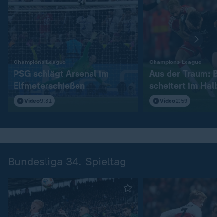
:
:
Champions League
Champions League
PSG schlägt Arsenal im
Aus der Traum: 
Elfmeterschießen
scheitert im Hal
Video
9:31
Video
2:59
Bundesliga 34. Spieltag