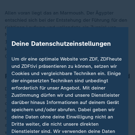
Allen voran liegt das an Marmoush. Der Ägypter
entschied sich bei der Entstehung der Führung für den
richtigen Laufweg und vollendete ein Zuspiel von
Nathaniel Brown. Selbstbewusst probierte es der nun
13-fache Torschütze nach einer halben Stunde
Deine Datenschutzeinstellungen
kunstvoll, verfehlte bei diesem Versuch aber das
Gehäuse.
Um dir eine optimale Website von ZDF, ZDFheute
und ZDFtivi präsentieren zu können, setzen wir
Cookies und vergleichbare Techniken ein. Einige
FCH gerät zum achten Mal in Rückstand
der eingesetzten Techniken sind unbedingt
erforderlich für unser Angebot. Mit deiner
Die Heidenheimer, die zum achten Mal in dieser
Zustimmung dürfen wir und unsere Dienstleister
Spielzeit ins Hintertreffen gerieten, waren vorrangig
darüber hinaus Informationen auf deinem Gerät
darum bemüht, kompakt zu stehen und aggressiv
speichern und/oder abrufen. Dabei geben wir
dagegenzuhalten. Erst kurz vor der Pause erhöhten sie
deine Daten ohne deine Einwilligung nicht an
das Risiko etwas, fanden aber keine Lücke. Nach den
Dritte weiter, die nicht unsere direkten
anstrengenden Aufgaben auf europäischer Bühne
Dienstleister sind. Wir verwenden deine Daten
wechselten beide Trainer in der Pause. Toppmöller