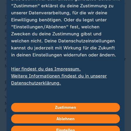
"Zustimmen" erklärst du deine Zustimmung zu
unserer Datenverarbeitung, für die wir deine
Der Offensivspieler profitierte davon, dass FCH-
Einwilligung benötigen. Oder du legst unter
Abwehrchef Patrick Mainka den Ball unglücklich zu
"Einstellungen/Ablehnen" fest, welchen
ihm gelenkt hatte. Pech hatte Heidenheim kurz vor
Zwecken du deine Zustimmung gibst und
dem 0:3, als ein Ball knapp am Frankfurter Tor
welchen nicht. Deine Datenschutzeinstellungen
vorbeirollte. Im Gegenzug war dann einmal mehr
kannst du jederzeit mit Wirkung für die Zukunft
Marmoush nicht mehr aufzuhalten. Die Fans
in deinen Einstellungen widerrufen oder ändern.
honorierten die Leistung mit ausgelassenen "Deutscher
Meister wird nur die SGE"-Gesängen.
Hier findest du das Impressum.
Weitere Informationen findest du in unserer
Beinahe hätten sie auch noch das dritte Tor des
Datenschutzerklärung.
Angreifers bejubeln dürfen. Einmal schlenzte er aber
vorbei (68.), zwei weitere Male war Torhüter Kevin
Müller zur Stelle (71. und 86.). Heidenheims Adrian
Zustimmen
Beck traf in der Nachspielzeit nur die Latte.
Ablehnen
Einstellen