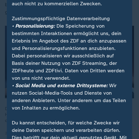
auch nicht zu kommerziellen Zwecken.
bewies mit der Hereinnahme von Chaibi ein
glückliches Händchen.
Zustimmungspflichtige Datenverarbeitung
• Personalisierung:
Die Speicherung von
bestimmten Interaktionen ermöglicht uns, dein
Erlebnis im Angebot des ZDF an dich anzupassen
und Personalisierungsfunktionen anzubieten.
Dabei personalisieren wir ausschließlich auf
Basis deiner Nutzung von ZDF Streaming, der
ZDFheute und ZDFtivi. Daten von Dritten werden
von uns nicht verwendet.
• Social Media und externe Drittsysteme:
Wir
nutzen Social-Media-Tools und Dienste von
anderen Anbietern. Unter anderem um das Teilen
von Inhalten zu ermöglichen.
Der Bolzplatz über die Faktoren, warum es der 1. FC
Heidenheim von der sechsten Liga in die Bundesliga und in
den Europapokal geschafft hat.
Du kannst entscheiden, für welche Zwecke wir
deine Daten speichern und verarbeiten dürfen.
26.09.2024 | 12:36 min
Dies betrifft nur dein aktuell genutztes Gerät. Mit