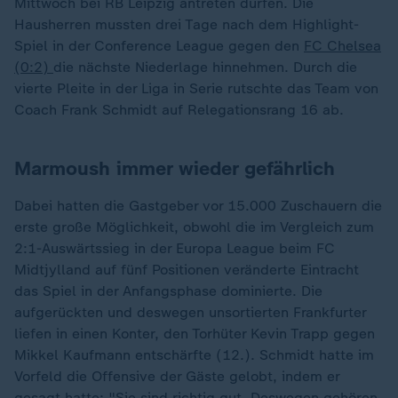
Mittwoch bei RB Leipzig antreten dürfen. Die
Hausherren mussten drei Tage nach dem Highlight-
Spiel in der Conference League gegen den
FC Chelsea
(0:2)
die nächste Niederlage hinnehmen. Durch die
vierte Pleite in der Liga in Serie rutschte das Team von
Coach Frank Schmidt auf Relegationsrang 16 ab.
Marmoush immer wieder gefährlich
Dabei hatten die Gastgeber vor 15.000 Zuschauern die
erste große Möglichkeit, obwohl die im Vergleich zum
2:1-Auswärtssieg in der Europa League beim FC
Midtjylland auf fünf Positionen veränderte Eintracht
das Spiel in der Anfangsphase dominierte. Die
aufgerückten und deswegen unsortierten Frankfurter
liefen in einen Konter, den Torhüter Kevin Trapp gegen
Mikkel Kaufmann entschärfte (12.). Schmidt hatte im
Vorfeld die Offensive der Gäste gelobt, indem er
gesagt hatte: "Sie sind richtig gut. Deswegen gehören