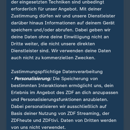
der eingesetzten Techniken sind unbedingt
erforderlich für unser Angebot. Mit deiner
Zustimmung dürfen wir und unsere Dienstleister
darüber hinaus Informationen auf deinem Gerät
speichern und/oder abrufen. Dabei geben wir
deine Daten ohne deine Einwilligung nicht an
Dritte weiter, die nicht unsere direkten
Dienstleister sind. Wir verwenden deine Daten
Sport
auch nicht zu kommerziellen Zwecken.
Bundesliga - 2024/25
:
Zustimmungspflichtige Datenverarbeitung
Montags ab 0:00 Uhr hier alle Spiele und alle Tore
• Personalisierung:
Die Speicherung von
der Fußball-Bundesliga.
bestimmten Interaktionen ermöglicht uns, dein
Erlebnis im Angebot des ZDF an dich anzupassen
und Personalisierungsfunktionen anzubieten.
Dabei personalisieren wir ausschließlich auf
ZDFsportstudio auf WhatsApp
Basis deiner Nutzung von ZDF Streaming, der
ZDFheute und ZDFtivi. Daten von Dritten werden
von uns nicht verwendet.