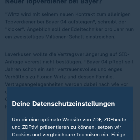
Neuer Topverdiener bei Bayer?
"Wirtz wird mit seinem neuen Kontrakt zum alleinigen
Topverdiener bei Bayer 04 aufsteigen", schreibt der
"kicker". Angeblich soll der Edeltechniker pro Jahr nun
ein zweistelliges Millionen-Gehalt einstreichen.
Leverkusen wollte die Vertragsverlängerung auf SID-
Anfrage vorerst nicht bestätigen. "Bayer 04 pflegt seit
Jahren schon ein sehr vertrauensvolles und enges
Verhältnis zu Florian Wirtz und dessen Familie.
Vertragsangelegenheiten werden dabei nach wie vor
und ausschließlich zwischen der Bayer 04
Geschäftsführung und der Familie Wirtz besprochen",
Deine Datenschutzeinstellungen
hieß es in der Mitteilung.
Um dir eine optimale Website von ZDF, ZDFheute
und ZDFtivi präsentieren zu können, setzen wir
Cookies und vergleichbare Techniken ein. Einige