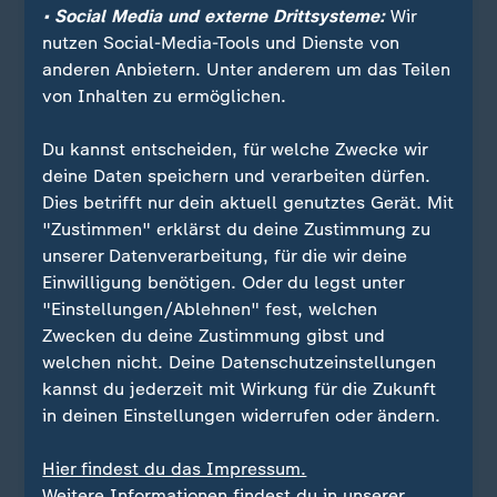
• Social Media und externe Drittsysteme:
Wir
nutzen Social-Media-Tools und Dienste von
anderen Anbietern. Unter anderem um das Teilen
von Inhalten zu ermöglichen.
Du kannst entscheiden, für welche Zwecke wir
deine Daten speichern und verarbeiten dürfen.
Dies betrifft nur dein aktuell genutztes Gerät. Mit
"Zustimmen" erklärst du deine Zustimmung zu
Quelle: Reuters
unserer Datenverarbeitung, für die wir deine
Einwilligung benötigen. Oder du legst unter
"Einstellungen/Ablehnen" fest, welchen
Zwecken du deine Zustimmung gibst und
Sie wollen über Sport stets auf dem Laufenden
welchen nicht. Deine Datenschutzeinstellungen
bleiben? Dann ist unser sportstudio-WhatsApp-
kannst du jederzeit mit Wirkung für die Zukunft
Channel genau das Richtige für Sie. Egal ob
in deinen Einstellungen widerrufen oder ändern.
morgens zum Kaffee, mittags zum Lunch oder zum
Feierabend - erhalten Sie
die wichtigsten News
Hier findest du das Impressum.
direkt auf Ihr Smartphone
. Melden Sie sich hier
Weitere Informationen findest du in unserer