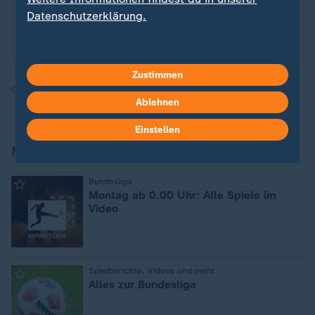
ganz einfach für unseren WhatsApp-Channel an:
Datenschutzerklärung.
sportstudio-WhatsApp-Channel
.
Zustimmen
Quelle:
SID, dpa
Ablehnen
Einstellen
Mehr Bundesliga
:
Bundesliga
Montag ab 0.00 Uhr: Alle Spiele im
Video
:
Spielberichte, Videos und mehr
Alles zur Bundesliga