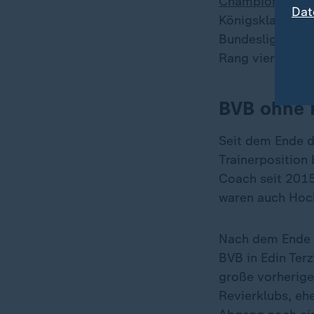
Champions-Lea
Dat
Königsklasse ge
Bundesligaspiel
Rang vier.
BVB ohne K
Seit dem Ende d
Trainerposition 
Coach seit 2015
waren auch Hoch
Nach dem Ende d
BVB in Edin Ter
große vorherige
Revierklubs, eh