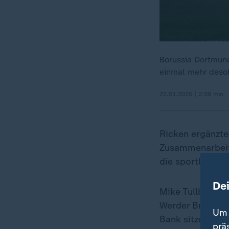
Borussia Dortmund
einmal mehr desol
22.01.2025 | 2:59 min
Ricken ergänzte:
Zusammenarbeit 
die sportliche 
De
Mike Tullberg w
Werder Bremen 
Um 
Bank sitzen. Der
prä