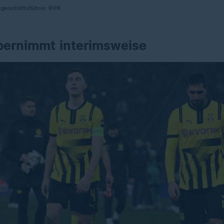
tgeschäftsführer BVB
bernimmt interimsweise