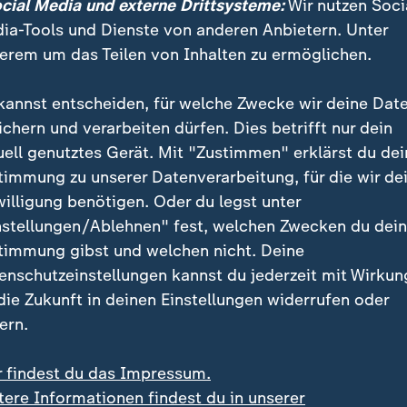
ocial Media und externe Drittsysteme:
Wir nutzen Soci
ia-Tools und Dienste von anderen Anbietern. Unter
erem um das Teilen von Inhalten zu ermöglichen.
kannst entscheiden, für welche Zwecke wir deine Dat
rmoush kann Eintracht Frankfurt siegen: Die Hessen schla
ichern und verarbeiten dürfen. Dies betrifft nur dein
schicken den BVB noch tiefer in die Krise.
uell genutztes Gerät. Mit "Zustimmen" erklärst du dei
timmung zu unserer Datenverarbeitung, für die wir de
willigung benötigen. Oder du legst unter
nstellungen/Ablehnen" fest, welchen Zwecken du dei
timmung gibst und welchen nicht. Deine
lassung nach nur sieben Monaten
enschutzeinstellungen kannst du jederzeit mit Wirkun
 die Zukunft in deinen Einstellungen widerrufen oder
 Amtszeit des 36-Jährigen beim schwer kriselnden
Fu
ern.
nach vier Niederlagen in Serie und insgesamt nur sie
r findest du das Impressum.
a liegen die Westfalen aktuell deutlich fernab des Min
tere Informationen findest du in unserer