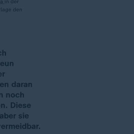
na
in der
rlage den
ch
neun
er
ben daran
on noch
en. Diese
aber sie
vermeidbar.