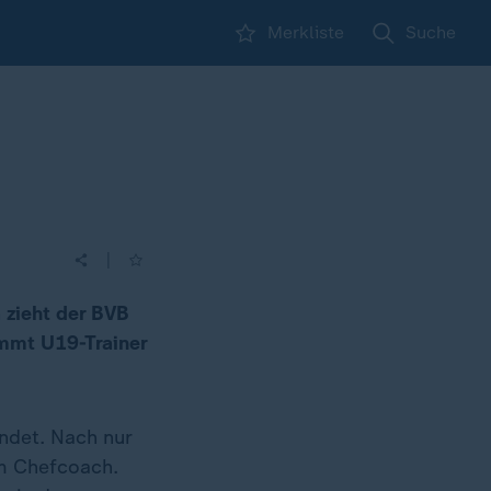
Merkliste
Suche
|
 zieht der BVB
immt U19-Trainer
ndet. Nach nur
em Chefcoach.