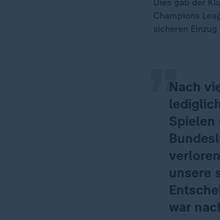
Dies gab der K
„
Champions Leag
sicheren Einzug 
Nach vie
ledigli
Spielen 
Bundesl
verloren
unsere s
Entschei
war nac