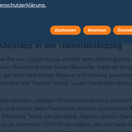
gue
-Qualifikation. Am 1. Juni hatte der BVB noch im 
enschutzerklärung.
standen. Nach drei Niederlagen aus den ersten drei
en im neuen Jahr hat der BVB bereits sieben Punkte 
Zustimmen
Ablehnen
Einstel
onstanz in der Trainerbesetzung
er Ära von Jürgen Klopp vor fast zehn Jahren gleicht 
beim Revierklub einer Dauer-Baustelle. Sahin ist bere
, der nach dem Klopp-Abgang in Dortmund gescheiter
karäter wie Thomas Tuchel, Lucien Favre oder Marc
es heutigen Leipziger Cheftrainers Rose im Sommer
zic und zuletzt Sahin Trainer mit starkem Dortmunder 
 Erfahrung. Terzic war jahrelang Jugend- und Co-Train
e er im Dezember 2020 für ein halbes Jahr und nach 