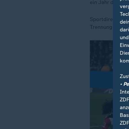
ein Jahr die U23
ver
Tec
Sportdirektor S
dei
Trennung inform
dar
und
Ein
Die
kom
Zus
• P
Int
ZDF
anz
Bas
ZDF