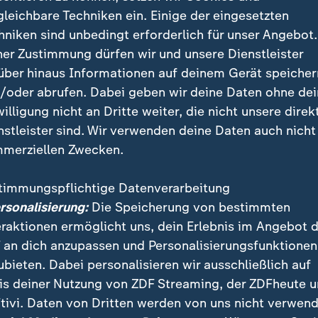
 des Vereins.
gleichbare Techniken ein. Einige der eingesetzten
hniken sind unbedingt erforderlich für unser Angebot.
ebastian Kehl habe die Mannschaft noch in der Nacht 
ner Zustimmung dürfen wir und unsere Dienstleister
iert. Sahin soll sich bereits von seinem Team verabs
über hinaus Informationen auf deinem Gerät speicher
/oder abrufen. Dabei geben wir deine Daten ohne de
willigung nicht an Dritte weiter, die nicht unsere direk
nstleister sind. Wir verwenden deine Daten auch nicht
merziellen Zwecken.
timmungspflichtige Datenverarbeitung
ersonalisierung:
Die Speicherung von bestimmten
eraktionen ermöglicht uns, dein Erlebnis im Angebot 
 an dich anzupassen und Personalisierungsfunktionen
ubieten. Dabei personalisieren wir ausschließlich auf
is deiner Nutzung von ZDF Streaming, der ZDFheute 
tivi. Daten von Dritten werden von uns nicht verwend