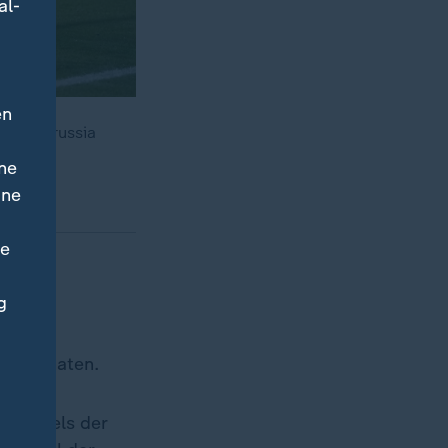
al-
en
gen Borussia
ne
ine
ne
g
ßball-
ben Monaten.
imalziels der