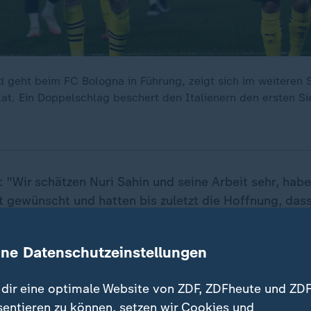
 geht beim FC Bologna in Führung, zeigt sich im weiteren S
at. Ein Doppelschlag beschert den Italienern den ersten Si
 "Wir schätzen Nuri Sahin und seine Arbeit sehr, habe
gewünscht und hatten bis zuletzt die Hoffnung, das
Wende schaffen."
ine Datenschutzeinstellungen
ird den Fußball-Bundesligisten am Samstag (15.30 U
betreuen. Demnach wird der 39-Jährige "übergangsw
dir eine optimale Website von ZDF, ZDFheute und ZDF
 Däne ist seit 2020 als U19-Trainer des BVB tätig un
sentieren zu können, setzen wir Cookies und