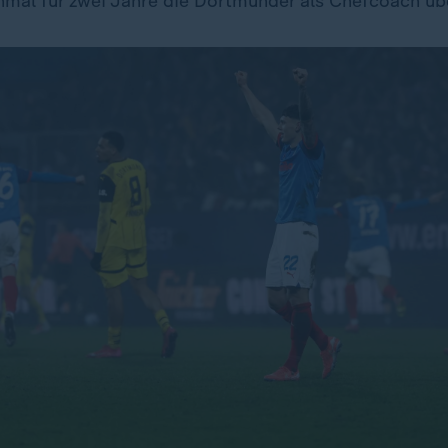
mal für zwei Jahre die Dortmunder als Chefcoach ü