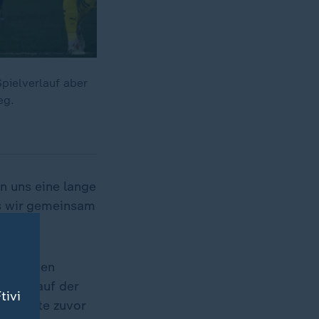
pielverlauf aber
eg.
n uns eine lange
s wir gemeinsam
hr) gegen
eise" auf der
tivi
d coachte zuvor