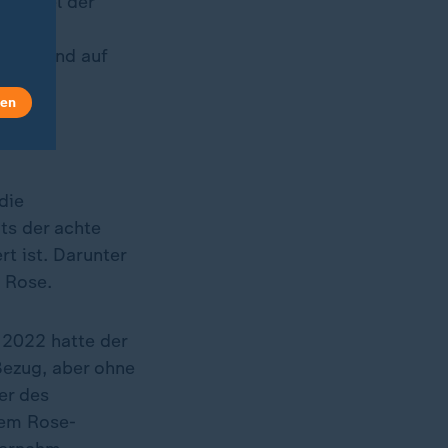
Endspiel der
Rückstand auf
len
die
its der achte
t ist. Darunter
o Rose.
 2022 hatte der
Bezug, aber ohne
er des
dem Rose-