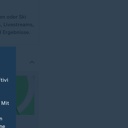
en oder Ski
s, Livestreams,
d Ergebnisse.
tivi
 Mit
n
ine