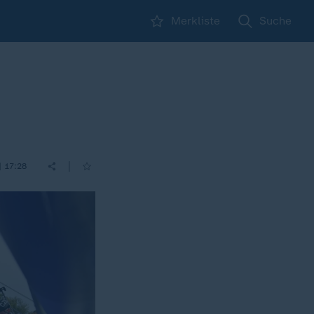
Merkliste
Suche
|
| 17:28