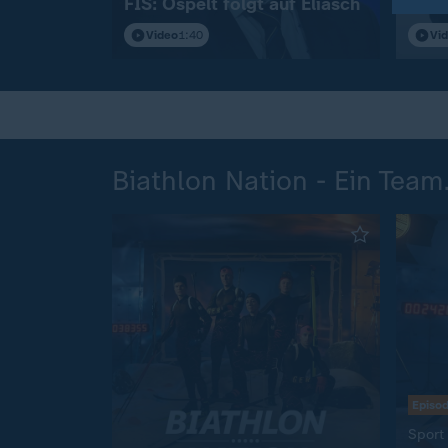
FIS: Ospelt folgt auf Eliasch
wege
Video
1:40
Vi
Biathlon Nation - Ein Team
Episo