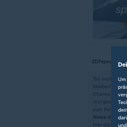
ZDFsportstudi
De
Sie wollen üb
Um 
bleiben? Dann
prä
Channel genau 
ver
morgens zum K
Tec
zum Feieraben
dei
News direkt a
dar
hier ganz ein
und