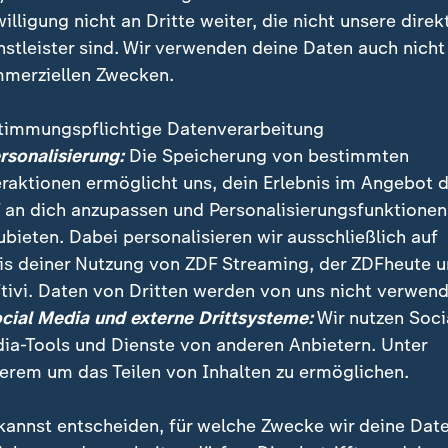
io-WhatsApp-Channel
.
willigung nicht an Dritte weiter, die nicht unsere direk
nstleister sind. Wir verwenden deine Daten auch nicht
merziellen Zwecken.
timmungspflichtige Datenverarbeitung
ersonalisierung:
Die Speicherung von bestimmten
eraktionen ermöglicht uns, dein Erlebnis im Angebot 
 an dich anzupassen und Personalisierungsfunktionen
ubieten. Dabei personalisieren wir ausschließlich auf
is deiner Nutzung von ZDF Streaming, der ZDFheute 
tivi. Daten von Dritten werden von uns nicht verwend
ocial Media und externe Drittsysteme:
Wir nutzen Soci
ia-Tools und Dienste von anderen Anbietern. Unter
erem um das Teilen von Inhalten zu ermöglichen.
gen Sie Events live
Sendung verpasst?
:
kannst entscheiden, für welche Zwecke wir deine Dat
ersport im Livestream
Wintersport im relive