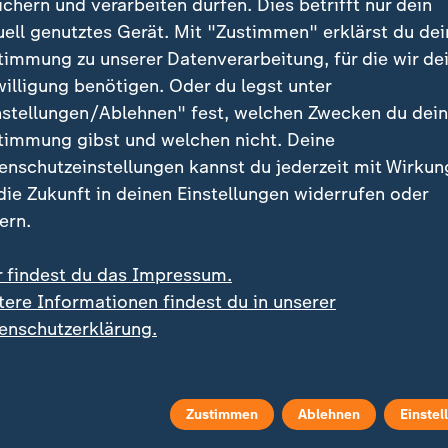
ichern und verarbeiten dürfen. Dies betrifft nur dein
uell genutztes Gerät. Mit "Zustimmen" erklärst du dei
timmung zu unserer Datenverarbeitung, für die wir de
willigung benötigen. Oder du legst unter
nstellungen/Ablehnen" fest, welchen Zwecken du dei
timmung gibst und welchen nicht. Deine
rsport
enschutzeinstellungen kannst du jederzeit mit Wirkun
 die Zukunft in deinen Einstellungen widerrufen oder
ern.
r findest du das Impressum.
tere Informationen findest du in unserer
enschutzerklärung.
:
:
Entscheidung noch nicht rechtskräftig
Wintersport
Zustimmen
Ablehnen
Einstel
oria Carl für 18 Monate
Skifliegen: Geiger beste