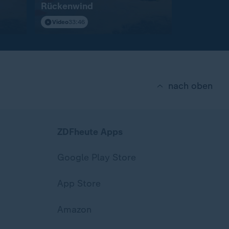
Rückenwind
Riskanter
Video
33:46
Video
29:4
nach oben
ZDFheute Apps
Google Play Store
App Store
Amazon