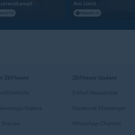
urrenzkampf
Am Limit
deo
34:06
Video
26:20
ei ZDFheute
ZDFheute Update
eröffentlicht
E-Mail-Newsletter
 Sendungs-Videos
Facebook Messenger
 Stories
WhatsApp-Channel