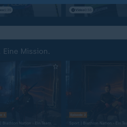
n Dopings gesperrt
Deutscher
deo
1:35
Video
0:55
. Eine Mission.
de 1
Episode 2
:
Sport | Biathlon Nation - Ein Team. Eine Mission