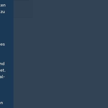
ten
 zu
des
und
et.
al-
en