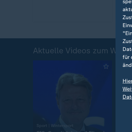
spe
akt
Zus
Ein
"Ei
Zus
Aktuelle Videos zum Winte
Dat
für
änd
Hie
Wei
Dat
Vict
:
Sport | Wintersport