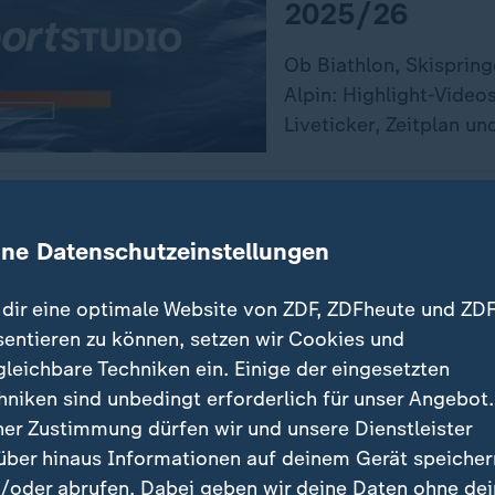
2025/26
Ob Biathlon, Skispring
Alpin: Highlight-Video
Liveticker, Zeitplan un
o auf WhatsApp
ine Datenschutzeinstellungen
er Sport stets auf dem Laufenden
dir eine optimale Website von ZDF, ZDFheute und ZDF
 ist unser sportstudio-WhatsApp-
sentieren zu können, setzen wir Cookies und
das Richtige für Sie. Egal ob
gleichbare Techniken ein. Einige der eingesetzten
affee, mittags zum Lunch oder
hniken sind unbedingt erforderlich für unser Angebot.
d - erhalten Sie
die wichtigsten
ner Zustimmung dürfen wir und unsere Dienstleister
uf Ihr Smartphone
. Melden Sie sich
über hinaus Informationen auf deinem Gerät speicher
Quelle: Reuters
fach für unseren WhatsApp-Channel
/oder abrufen. Dabei geben wir deine Daten ohne de