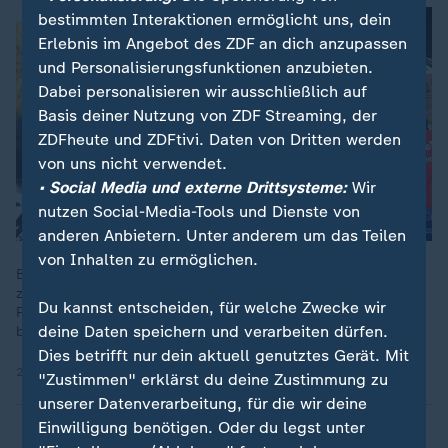
bestimmten Interaktionen ermöglicht uns, dein
Erlebnis im Angebot des ZDF an dich anzupassen
und Personalisierungsfunktionen anzubieten.
Dabei personalisieren wir ausschließlich auf
Basis deiner Nutzung von ZDF Streaming, der
ZDFheute und ZDFtivi. Daten von Dritten werden
von uns nicht verwendet.
• Social Media und externe Drittsysteme:
Wir
nutzen Social-Media-Tools und Dienste von
anderen Anbietern. Unter anderem um das Teilen
von Inhalten zu ermöglichen.
Biathlon: Nach einem runden Weltcup-Wochenende mit zwei
zweiten Plätzen und einem Sieg in der Staffel bleibt Franziska
Du kannst entscheiden, für welche Zwecke wir
Preuß im gelben Trikot. Für die Biathlon-WM im Februar ist sie
deine Daten speichern und verarbeiten dürfen.
bereit.
Dies betrifft nur dein aktuell genutztes Gerät. Mit
20.01.2025 | 0:57 min
"Zustimmen" erklärst du deine Zustimmung zu
unserer Datenverarbeitung, für die wir deine
Einwilligung benötigen. Oder du legst unter