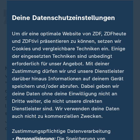
Deine Datenschutzeinstellungen
Ich bin bei mir geblieben, habe den
Puls reguliert und die Dinger
Um dir eine optimale Website von ZDF, ZDFheute
reingesetzt.
und ZDFtivi präsentieren zu können, setzen wir
Cookies und vergleichbare Techniken ein. Einige
Danilo Riethmüller, deutscher Biathlet
der eingesetzten Techniken sind unbedingt
erforderlich für unser Angebot. Mit deiner
Nawrath will sich noch einmal mental mit all den
Zustimmung dürfen wir und unsere Dienstleister
verpassten Podest-Chancen der Saison beschäftigen:
darüber hinaus Informationen auf deinem Gerät
"Damit ich das, wenn es um ganz große Rennen geht,
speichern und/oder abrufen. Dabei geben wir
durchziehen kann." Bitterling bleibt (noch) gelassen –
deine Daten ohne deine Einwilligung nicht an
Schießprobleme lassen sich im Gegensatz zu
Dritte weiter, die nicht unsere direkten
läuferischen Problemen schließlich vergleichsweise
Dienstleister sind. Wir verwenden deine Daten
schnell abstellen. Konstant gut schießt eigentlich nur
auch nicht zu kommerziellen Zwecken.
Justus Strelow – der ist allerdings nicht so schnell in
der Loipe unterwegs.
Zustimmungspflichtige Datenverarbeitung
• Personalisierung:
Die Speicherung von