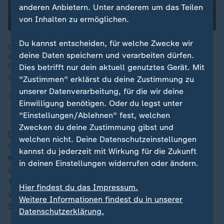
anderen Anbietern. Unter anderem um das Teilen
von Inhalten zu ermöglichen.
Du kannst entscheiden, für welche Zwecke wir
Die Kelkheim Lizzards zählen zu den besten deutschen Klubs
deine Daten speichern und verarbeiten dürfen.
im Flag Football. Die kontaktlose Variante des American
Football ist nicht weniger fordernd - und wird auch von Frauen
Dies betrifft nur dein aktuell genutztes Gerät. Mit
gespielt. 2028 ist Flag Football olympisch.
"Zustimmen" erklärst du deine Zustimmung zu
unserer Datenverarbeitung, für die wir deine
22.10.2025 | 2:14 min
Einwilligung benötigen. Oder du legst unter
"Einstellungen/Ablehnen" fest, welchen
Zwecken du deine Zustimmung gibst und
Durch das Trio bleiben die Colts im Familienbesitz. Ihr
welchen nicht. Deine Datenschutzeinstellungen
Großvater, Robert Irsay, hatte den Verein 1972 für 19
kannst du jederzeit mit Wirkung für die Zukunft
Millionen Dollar gekauft. Nach dessen Tod 1997
in deinen Einstellungen widerrufen oder ändern.
übernahm Vater Jim und machte Indianapolis zu einer
Top-NFL-Adresse. 2007 gewannen die Colts, angeführt
Hier findest du das Impressum.
von Quarterback-Star Peyton Manning, erstmals den
Weitere Informationen findest du in unserer
Super Bowl.
Datenschutzerklärung.