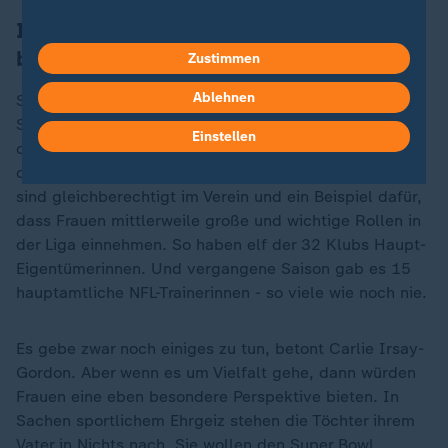
Immer mehr Frauen in wichtigen Rollen
bei NFL-Klubs
Zustimmen
Ablehnen
Seit Anfang Juni haben nun die Töchter im Klub das
Sagen. Am sichtbarsten ist Carlie. Sie steht während
Einstellen
der Spiele schon mal mit Stift und Notizblock neben
dem Trainerstab an der Seitenlinie. Die Schwestern
sind gleichberechtigt im Verein und ein Beispiel dafür,
dass Frauen mittlerweile große und wichtige Rollen in
der Liga einnehmen. So haben elf der 32 Klubs Haupt-
Eigentümerinnen. Und vergangene Saison gab es 15
hauptamtliche NFL-Trainerinnen - so viele wie noch nie.
Es gebe zwar noch einiges zu tun, betont Carlie Irsay-
Gordon. Aber wenn es um Vielfalt gehe, dann würden
Frauen eine eben besondere Perspektive bieten. In
Sachen sportlichem Ehrgeiz stehen die Töchter ihrem
Vater in Nichts nach. Sie wollen den Super Bowl