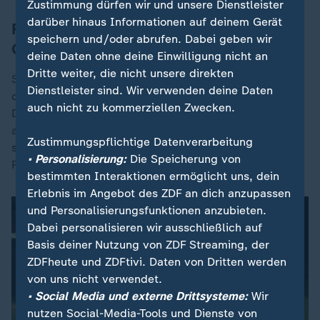
Zustimmung dürfen wir und unsere Dienstleister
darüber hinaus Informationen auf deinem Gerät
Familie besitzt Colts in der dritten
speichern und/oder abrufen. Dabei geben wir
Generation
deine Daten ohne deine Einwilligung nicht an
Dritte weiter, die nicht unsere direkten
Soll heißen: Hier haben nun nicht plötzlich drei Frauen
Dienstleister sind. Wir verwenden deine Daten
das Sagen, denen das Alltags-Geschäft im Milliarden-
auch nicht zu kommerziellen Zwecken.
Dollar-Business NFL völlig fremd ist. Im Gegenteil. Sie
alle waren seit mehr als zehn Jahren bereits
Zustimmungspflichtige Datenverarbeitung
stellvertretende Vorsitzende der Colts - und in dieser
• Personalisierung:
Die Speicherung von
Rolle schon bei wichtigen Liga-Meetings dabei.
bestimmten Interaktionen ermöglicht uns, dein
Erlebnis im Angebot des ZDF an dich anzupassen
und Personalisierungsfunktionen anzubieten.
Dabei personalisieren wir ausschließlich auf
Basis deiner Nutzung von ZDF Streaming, der
ZDFheute und ZDFtivi. Daten von Dritten werden
von uns nicht verwendet.
• Social Media und externe Drittsysteme:
Wir
nutzen Social-Media-Tools und Dienste von