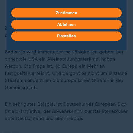
man das bisher getan hat.
Zustimmen
Ablehnen
ZDFheute:
Könnte denn Europa die Aufgaben
schultern, die bislang die
USA
übernommen haben?
Einstellen
Badia:
Es wird immer gewisse Fähigkeiten geben, bei
denen die USA ein Alleinstellungsmerkmal haben
werden. Die Frage ist, ob Europa ein Mehr an
Fähigkeiten erreicht. Und da geht es nicht um einzelne
Staaten, sondern um die europäischen Staaten in der
Gemeinschaft.
„
Ein sehr gutes Beispiel ist Deutschlands European-Sky-
Shield-Initiative, der Abwehrschirm zur Raketenabwehr
über Deutschland und über Europa.