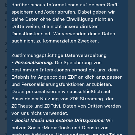
darüber hinaus Informationen auf deinem Gerät
benötigt werden, auch wirklich zu erreichen. Sie sehen
speichern und/oder abrufen. Dabei geben wir
also, dass die Nato-Staaten das insgesamt sehr wohl
deine Daten ohne deine Einwilligung nicht an
erkannt haben, dass das Bemühen groß ist und man
Dritte weiter, die nicht unsere direkten
nach vorne geht.
Dienstleister sind. Wir verwenden deine Daten
auch nicht zu kommerziellen Zwecken.
ZDFheute:
Was, wenn Deutschland die neuen
Anforderungen nicht schafft?
Zustimmungspflichtige Datenverarbeitung
• Personalisierung:
Die Speicherung von
Badia:
Die kleineren Nationen richten sich ganz stark
bestimmten Interaktionen ermöglicht uns, dein
an Deutschland aus. Deutschland ist eine
Erlebnis im Angebot des ZDF an dich anzupassen
Führungsnation und beispielgebend. Und natürlich ist
und Personalisierungsfunktionen anzubieten.
eine Glaubwürdigkeitsfrage damit verbunden. […] Ich
Dabei personalisieren wir ausschließlich auf
kann nur dafür werben, dass diese Glaubwürdigkeit,
Basis deiner Nutzung von ZDF Streaming, der
die eben über viele, viele Dinge definiert wird, aber
ZDFheute und ZDFtivi. Daten von Dritten werden
eben auch über Geld, entsprechend beibehalten und
von uns nicht verwendet.
erhalten wird.
• Social Media und externe Drittsysteme:
Wir
nutzen Social-Media-Tools und Dienste von
anderen Anbietern. Unter anderem um das Teilen