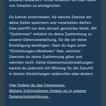
ZDFheute:
Mit US-Präsident
Joe Biden
verabschiedet
von Inhalten zu ermöglichen.
sich bald ein großer Transatlantiker. Die USA wird sich
zusehends abkehren von Europa, mehr von
Du kannst entscheiden, für welche Zwecke wir
Deutschland einfordern.
deine Daten speichern und verarbeiten dürfen.
Dies betrifft nur dein aktuell genutztes Gerät. Mit
Badia:
Bei all den Gesprächen, die ich in Washington
"Zustimmen" erklärst du deine Zustimmung zu
habe, ist nach wie vor ein ganz starkes
unserer Datenverarbeitung, für die wir deine
transatlantisches Verhältnis, ein transatlantisches
Einwilligung benötigen. Oder du legst unter
Denken und auch ein sehr positives Miteinander
"Einstellungen/Ablehnen" fest, welchen
zwischen Europa und Amerika spürbar. Selbst im
„
Zwecken du deine Zustimmung gibst und
politischen Washington ist es völlig klar, dass es ohne
welchen nicht. Deine Datenschutzeinstellungen
Partner, ohne Koalition nicht geht. Doch wer auch
kannst du jederzeit mit Wirkung für die Zukunft
immer Präsidentin oder Präsident der USA sein mag:
in deinen Einstellungen widerrufen oder ändern.
Hier findest du das Impressum.
Europa muss für die Sicherheit
Weitere Informationen findest du in unserer
Europas einen wesentlich größeren
Datenschutzerklärung.
Beitrag erbringen und leisten, als