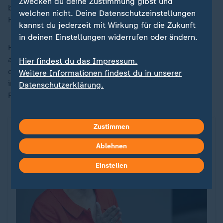
Zwecken du deine Zustimmung gibst und
beeinflussen. Es gilt als ausgemacht, dass Robert
welchen nicht. Deine Datenschutzeinstellungen
Habeck
Kanzlerkandidat der Grünen
werden will.
kannst du jederzeit mit Wirkung für die Zukunft
in deinen Einstellungen widerrufen oder ändern.
Habeck und Brantner dürften die Grünen eher mittig
ausrichten, Wirtschaftsthemen setzen und dabei auch
Hier findest du das Impressum.
die Anstrengungen in den sozialen Medien
Weitere Informationen findest du in unserer
intensivieren. Wahlkampfmanager soll Grünen-
Datenschutzerklärung.
Fraktionsvize Andreas Audretsch werden.
Zustimmen
Ablehnen
Einstellen