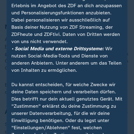
Erlebnis im Angebot des ZDF an dich anzupassen
Robert Habeck, Wirtschaftsminister
und Personalisierungsfunktionen anzubieten.
Dabei personalisieren wir ausschließlich auf
Nachfolge von Lang und Nouripour
Basis deiner Nutzung von ZDF Streaming, der
ZDFheute und ZDFtivi. Daten von Dritten werden
Am Mittwoch hatten die bisherigen Vorsitzenden,
von uns nicht verwendet.
Ricarda Lang und Omid Nouripour, ihren Rücktritt
• Social Media und externe Drittsysteme:
Wir
angekündigt
. Es brauche nach den Wahlniederlagen im
nutzen Social-Media-Tools und Dienste von
Osten neue Gesichter. Banaszak sagt: "Das war für uns
anderen Anbietern. Unter anderem um das Teilen
Grüne nicht die einfachste Woche."
von Inhalten zu ermöglichen.
Du kannst entscheiden, für welche Zwecke wir
Brantner und Banaszak wollen Mitte November auf
deine Daten speichern und verarbeiten dürfen.
dem Parteitag der Grünen kandidieren.
Dies betrifft nur dein aktuell genutztes Gerät. Mit
"Zustimmen" erklärst du deine Zustimmung zu
Audretsch managt den Wahlkampf 2025
unserer Datenverarbeitung, für die wir deine
Einwilligung benötigen. Oder du legst unter
Sollte Brantner Parteichefin werden, würde das auch
"Einstellungen/Ablehnen" fest, welchen
die Kampagne der Partei im kommenden Jahr