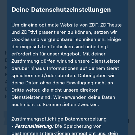
habe mich entschieden, für den
Deine Datenschutzeinstellungen
Bundesvorsitz von Bündnis 90/ Die
Grünen zu kandidieren.
Um dir eine optimale Website von ZDF, ZDFheute
und ZDFtivi präsentieren zu können, setzen wir
Felix Banaszak, Grüne
Cookies und vergleichbare Techniken ein. Einige
der eingesetzten Techniken sind unbedingt
Habeck bezeichnet die angekündigte Kandidatur von
erforderlich für unser Angebot. Mit deiner
Brantner und Banaszak als "starkes Signal für einen
Zustimmung dürfen wir und unsere Dienstleister
Neustart" der Grünen. Dies gelte auch für die
darüber hinaus Informationen auf deinem Gerät
Bereitschaft des Grünen-Bundestagsabgeordneten
speichern und/oder abrufen. Dabei geben wir
„
Andreas Audretsch, die Wahlkampfleitung zu
deine Daten ohne deine Einwilligung nicht an
übernehmen. Der Deutschen Presse-Agentur sagt
Dritte weiter, die nicht unsere direkten
Habeck:
Dienstleister sind. Wir verwenden deine Daten
auch nicht zu kommerziellen Zwecken.
Zustimmungspflichtige Datenverarbeitung
Wir werden auf dem Bundesparteitag
• Personalisierung:
Die Speicherung von
mit neuer Kraft nach vorne gehen.
bestimmten Interaktionen ermöglicht uns, dein