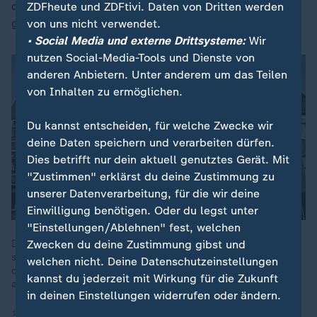
der Reallohn ist seit Anfang der 90er Jahre deutlich
ZDFheute und ZDFtivi. Daten von Dritten werden
gestiegen.
von uns nicht verwendet.
• Social Media und externe Drittsysteme:
Wir
nutzen Social-Media-Tools und Dienste von
anderen Anbietern. Unter anderem um das Teilen
von Inhalten zu ermöglichen.
Du kannst entscheiden, für welche Zwecke wir
deine Daten speichern und verarbeiten dürfen.
Dies betrifft nur dein aktuell genutztes Gerät. Mit
"Zustimmen" erklärst du deine Zustimmung zu
unserer Datenverarbeitung, für die wir deine
Einwilligung benötigen. Oder du legst unter
"Einstellungen/Ablehnen" fest, welchen
Zwecken du deine Zustimmung gibst und
Der Traum vom Eigenheim – für viele droht er wegen
steigenden Kosten und hohen Zinsen zu platzen. Warum es in
welchen nicht. Deine Datenschutzeinstellungen
den Niederlande deutlich günstiger und unkomplizierter
kannst du jederzeit mit Wirkung für die Zukunft
aussieht.
in deinen Einstellungen widerrufen oder ändern.
15.08.2024 | 1:59 min