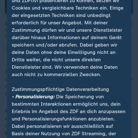
und ZDFtivi präsentieren zu können, setzen wir
Cookies und vergleichbare Techniken ein. Einige
der eingesetzten Techniken sind unbedingt
erforderlich für unser Angebot. Mit deiner
Man müsse dafür sorgen, dass "wir in den Ballungszentren [...]
Zustimmung dürfen wir und unsere Dienstleister
einfach mehr Wohnraum schaffen", erklärt Jonas Zdrzalek vom
Institut für Weltwirtschaft in Kiel.
darüber hinaus Informationen auf deinem Gerät
speichern und/oder abrufen. Dabei geben wir
08.08.2024 | 5:08 min
deine Daten ohne deine Einwilligung nicht an
Dritte weiter, die nicht unsere direkten
Dienstleister sind. Wir verwenden deine Daten
Auch die Bauanforderungen waren früher weniger
auch nicht zu kommerziellen Zwecken.
umfangreich und Kosten für entsprechende Materialien
niedriger. So hat sich etwa der Preis für Baukies allein
Zustimmungspflichtige Datenverarbeitung
in den letzten zehn Jahren verdoppelt.
• Personalisierung:
Die Speicherung von
bestimmten Interaktionen ermöglicht uns, dein
Auf der anderen Seite sind einige Kosten auch geringer
Erlebnis im Angebot des ZDF an dich anzupassen
als früher - etwa die Zinsen auf Immobilienkredite. Die
und Personalisierungsfunktionen anzubieten.
liegen heute bei drei bis vier Prozent, beliefen sich
Dabei personalisieren wir ausschließlich auf
Ende der 80er Jahre auf etwa neun Prozent. Und auch
Basis deiner Nutzung von ZDF Streaming, der