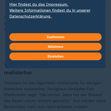
Hier findest du das Impressum.
Weitere Informationen findest du in unserer
Datenschutzerklärung.
Unter dem Strich kommt das Institut der deutschen
Wirtschaft zu dem Schluss: Wohneigentum ist heute
deutlich günstiger als früher.
Zustimmen
Traum vom Eigenheim: War früher alles besser?
Ablehnen
Immobilien werden langsam wieder teurer
Einstellen
Traum vom Eigenheim oft nicht
realisierbar
Trotzdem ist das Eigenheim mittlerweile für weniger
Menschen realisierbar. Fertighaus-Verkäufer Falk
„
Stiefenhofer sagt: "Die letzten Jahre hat der Zinssatz
das Bauen relativ einfach gemacht." Nun würden seine
Baufamilien mehr aufs Geld schauen müssen.