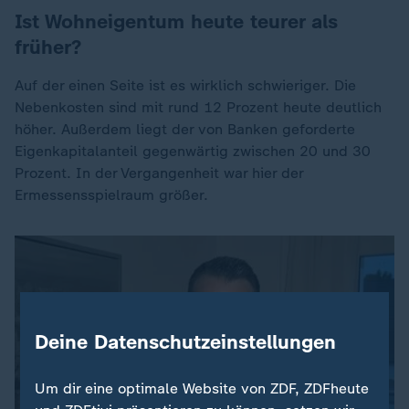
Ist Wohneigentum heute teurer als
früher?
Auf der einen Seite ist es wirklich schwieriger. Die
Nebenkosten sind mit rund 12 Prozent heute deutlich
höher. Außerdem liegt der von Banken geforderte
Eigenkapitalanteil gegenwärtig zwischen 20 und 30
Prozent. In der Vergangenheit war hier der
Ermessensspielraum größer.
Deine Datenschutzeinstellungen
Um dir eine optimale Website von ZDF, ZDFheute