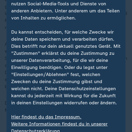
nutzen Social-Media-Tools und Dienste von
gefragt. 67 Prozent der Befragten befürworten
anderen Anbietern. Unter anderem um das Teilen
internationale Vergleichsstudien, allerdings glauben 58
von Inhalten zu ermöglichen.
Prozent nicht, dass die Tests Schule und Unterricht
nachhaltig verändern.
Du kannst entscheiden, für welche Zwecke wir
deine Daten speichern und verarbeiten dürfen.
Auf die Frage, für welche Bildungsangebote sie bereit
Dies betrifft nur dein aktuell genutztes Gerät. Mit
wären zu zahlen, antworteten 89 Prozent, dass die
"Zustimmen" erklärst du deine Zustimmung zu
Schule kostenlos sein sollte. 54 Prozent wünschen sich
unserer Datenverarbeitung, für die wir deine
dies auch für die Kita. 59 Prozent finden, dass
Einwilligung benötigen. Oder du legst unter
Deutschkurse für Zuwanderer kostenfrei zugänglich
"Einstellungen/Ablehnen" fest, welchen
sein sollten. Knapp die Hälfte der Befragten
Zwecken du deine Zustimmung gibst und
befürwortet auch ein Studium ohne Gebühren.
welchen nicht. Deine Datenschutzeinstellungen
kannst du jederzeit mit Wirkung für die Zukunft
in deinen Einstellungen widerrufen oder ändern.
Den Angaben zufolge wurden im Juli mehr als 1.000
Menschen ab 16 Jahren repräsentativ befragt.
Hier findest du das Impressum.
Weitere Informationen findest du in unserer
Datenschutzerklärung.
ZDFheute auf WhatsApp