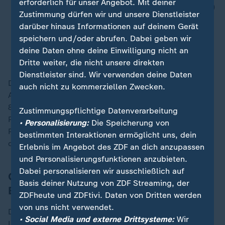
erforderlich für unser Angebot. Mit deiner
die Behebung des Lehrkräftemangels (84 Prozent)
Zustimmung dürfen wir und unsere Dienstleister
eine bessere Vorbereitung auf das Berufsleben
darüber hinaus Informationen auf deinem Gerät
(73)
speichern und/oder abrufen. Dabei geben wir
eine Verringerung des Stundenausfalls (73)
deine Daten ohne deine Einwilligung nicht an
und mehr Vermittlung von Allgemeinbildung (66)
Dritte weiter, die nicht unsere direkten
Dienstleister sind. Wir verwenden deine Daten
Der Umfrage zufolge hapert es auch bei der digitalen
auch nicht zu kommerziellen Zwecken.
Ausstattung der Schulen und Universitäten: Während
80 Prozent diese für wichtig halten, sehen nur elf
Zustimmungspflichtige Datenverarbeitung
Prozent den Anspruch erfüllt. Ebenso stimmen nur elf
• Personalisierung:
Die Speicherung von
Prozent der Aussage zu, dass sich die Lehrkräfte mit
bestimmten Interaktionen ermöglicht uns, dein
der Technik ausreichend auskennen.
Erlebnis im Angebot des ZDF an dich anzupassen
und Personalisierungsfunktionen anzubieten.
Dabei personalisieren wir ausschließlich auf
Große Mehrheit für kostenfreies
Basis deiner Nutzung von ZDF Streaming, der
Bildungsangebot
ZDFheute und ZDFtivi. Daten von Dritten werden
von uns nicht verwendet.
Die Meinungsforscher haben auch zum Thema
• Social Media und externe Drittsysteme:
Wir
Leistungsnachweise und insbesondere der Pisa-Studie