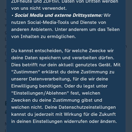
ZDFheute und ZDFtivi. Daten von Dritten werden
von uns nicht verwendet.
Die aktuell geltenden Grenzwerte seien mehr als 20
• Social Media und externe Drittsysteme:
Wir
Jahre alt und entsprächen "nicht mehr den aktuellen
nutzen Social-Media-Tools und Dienste von
wissenschaftlichen Erkenntnissen über die
anderen Anbietern. Unter anderem um das Teilen
gesundheitlichen Auswirkungen von
von Inhalten zu ermöglichen.
Luftverschmutzung", wie die Behörde auch mit Verweis
auf die Empfehlungen der Weltgesundheitsorganisation
Du kannst entscheiden, für welche Zwecke wir
(WHO) schreibt. Die WHO empfiehlt seit Jahren
deine Daten speichern und verarbeiten dürfen.
deutlich niedrigere Richtwerte.
Dies betrifft nur dein aktuell genutztes Gerät. Mit
"Zustimmen" erklärst du deine Zustimmung zu
Feinstaub und Inversionslage: Schlechte
unserer Datenverarbeitung, für die wir deine
Luftqualität in Deutschland
Einwilligung benötigen. Oder du legst unter
"Einstellungen/Ablehnen" fest, welchen
Zwecken du deine Zustimmung gibst und
EU will sich niedrigeren Richtwerten
welchen nicht. Deine Datenschutzeinstellungen
annähern
kannst du jederzeit mit Wirkung für die Zukunft
in deinen Einstellungen widerrufen oder ändern.
Mitte Dezember 2024 trat die neue europäische
Luftqualitätsrichtlinie in Kraft, mit der sich die EU an