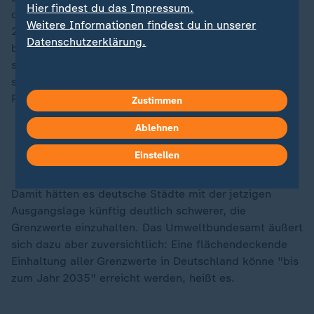
Hier findest du das Impressum.
diese Richtwerte annähern will. Demnach sollen ab
Weitere Informationen findest du in unserer
2030 strengere Grenz- und Zielwerte europaweit
Datenschutzerklärung.
bindend sein. Der zulässige Jahresmittelwert für NO2
soll dann von 40 auf 20 Mikrogramm pro Kubikmeter
sinken, der Feinstaub-Grenzwert für feinere
Partikelgrößen (PM2,5) von 25 auf 10 Mikrogramm.
Zustimmen
Ablehnen
EU-Beschluss: Strengere Grenzwerte für
Luftverschmutzung
Einstellen
Damit hätten es deutsche Städte mit der jetzigen
Ausgangslage künftig deutlich schwerer, die
Grenzwerte einzuhalten. Das Umweltbundesamt äußert
sich dazu aber zuversichtlich: Eine flächendeckende
Einhaltung aller Grenzwerte in Deutschland könne "bis
zum Jahr 2035" erreicht werden, heißt es.