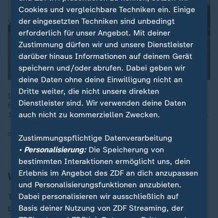
Cookies und vergleichbare Techniken ein. Einige
der eingesetzten Techniken sind unbedingt
erforderlich für unser Angebot. Mit deiner
Zustimmung dürfen wir und unsere Dienstleister
darüber hinaus Informationen auf deinem Gerät
speichern und/oder abrufen. Dabei geben wir
deine Daten ohne deine Einwilligung nicht an
Dritte weiter, die nicht unsere direkten
In Rostock nahmen 2024 Wasserstoffbusse im ÖPNV den
Dienstleister sind. Wir verwenden deine Daten
Betrieb auf. Die Firma Apex produziert lokal und liefert den
auch nicht zu kommerziellen Zwecken.
100 Prozent grünen Wasserstoff für die schadstofffreien Busse.
02.10.2024 | 1:35 min
Zustimmungspflichtige Datenverarbeitung
• Personalisierung:
Die Speicherung von
bestimmten Interaktionen ermöglicht uns, dein
Erlebnis im Angebot des ZDF an dich anzupassen
WHO empfiehlt niedrigere Richtwerte
und Personalisierungsfunktionen anzubieten.
Dabei personalisieren wir ausschließlich auf
Trotz der positiven Nachricht gibt es laut UBA aber im
Basis deiner Nutzung von ZDF Streaming, der
besten Wortsinne noch Luft nach oben.