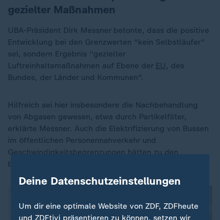
gezielter Maßnahmen
UBA-Präsident Dirk Messner betonte, dass die positive
Entwicklung bei den Grenzwerten "kein Selbstläufer"
sei, sondern Ergebnis "gezielter
Luftreinhaltemaßnahmen auf Ebene der
EU
, des
Bundes, der Länder und Kommunen".
Hilfreich sei hier insbesondere die Nachbehandlung
von Abgasen gewesen, etwa durch Partikelfilter,
erklärte Messner. Auch die Elektrifizierung von Bussen
im öffentlichen Personennahverkehr und
Geschwindigkeitsbegrenzungen hätten zu den
besseren Luftwerten beigetragen.
Deine Datenschutzeinstellungen
Um dir eine optimale Website von ZDF, ZDFheute
und ZDFtivi präsentieren zu können, setzen wir