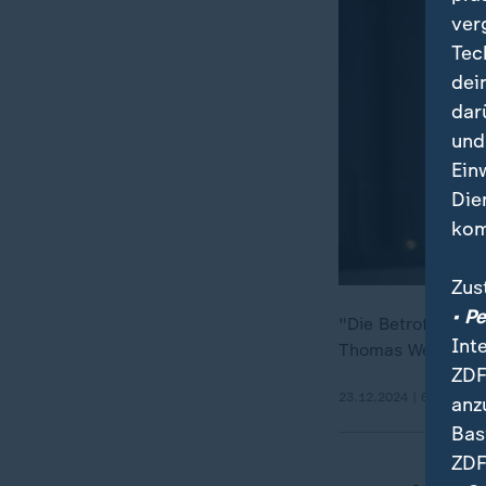
ver
Tec
dei
dar
und
Ein
Die
kom
Zus
• P
"Die Betroffenen 
Int
Thomas Weber vom
ZDF
23.12.2024 | 6:14 min
anz
Bas
ZDF