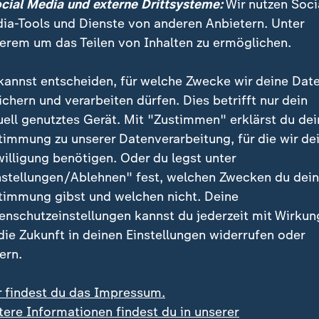
 konkreten Angebote - psychologisch
ocial Media und externe Drittsysteme:
Wir nutzen Soci
ia-Tools und Dienste von anderen Anbietern. Unter
 - in Magdeburg gemacht werden
erem um das Teilen von Inhalten zu ermöglichen.
 es zum einen die Notfallseelsorge, die "sehr aktiv" s
kannst entscheiden, für welche Zwecke wir deine Dat
tellen, die Beratungen und Gespräche anbieten. In fin
ichern und verarbeiten dürfen. Dies betrifft nur dein
s das sogenannte Entschädigungsrecht (
SGB XIV
). D
uell genutztes Gerät. Mit "Zustimmen" erklärst du dei
 diejenigen, "die vor allen Dingen irgendwie in einem 
timmung zu unserer Datenverarbeitung, für die wir de
ngiert wurden". Dazu gehörten Einsatzkräfte, Ersthe
willigung benötigen. Oder du legst unter
rer und Schüler.
nstellungen/Ablehnen" fest, welchen Zwecken du dei
timmung gibst und welchen nicht. Deine
 Unterstützung tatsächlich ankommt
enschutzeinstellungen kannst du jederzeit mit Wirkun
wierigkeiten es dabei gibt
 die Zukunft in deinen Einstellungen widerrufen oder
ern.
stützungsangebote greifen können, sei man darauf a
rauf hingewiesen werde, erklärt Theren. "Und da wä
r findest du das Impressum.
terstützen." Bei den Todesfällen und im Falle von
tere Informationen findest du in unserer