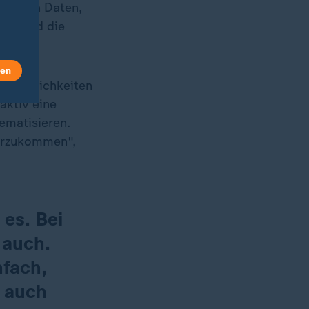
abe von Daten,
ern und die
len
den Möglichkeiten
aktiv eine
ematisieren.
herzukommen",
 es. Bei
 auch.
nfach,
n auch