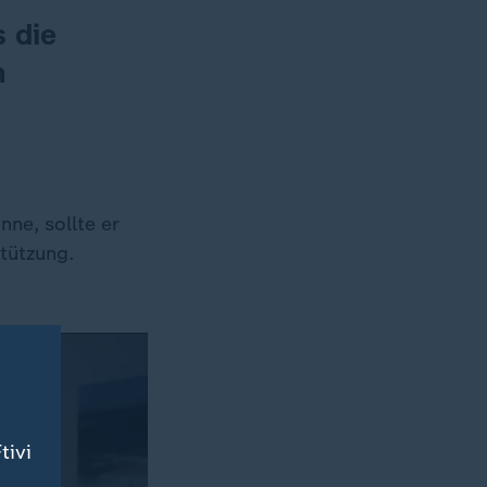
s die
n
ne, sollte er
stützung.
tivi