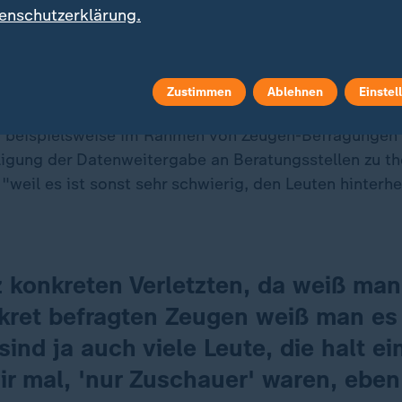
igten und -geschädigten gebe es bereits eine Freig
enschutzerklärung.
auch schon angeschrieben und eben auf unsere Numm
erwiesen", sagt die Landesopferbeauftragte.
Zustimmen
Ablehnen
Einstel
 Einsatzkräfte seien sensibilisiert, auf die bestehen
 beispielsweise im Rahmen von Zeugen-Befragungen 
ligung der Datenweitergabe an Beratungsstellen zu th
 "weil es ist sonst sehr schwierig, den Leuten hinter
 konkreten Verletzten, da weiß man
kret befragten Zeugen weiß man es
sind ja auch viele Leute, die halt ei
ir mal, 'nur Zuschauer' waren, ebe