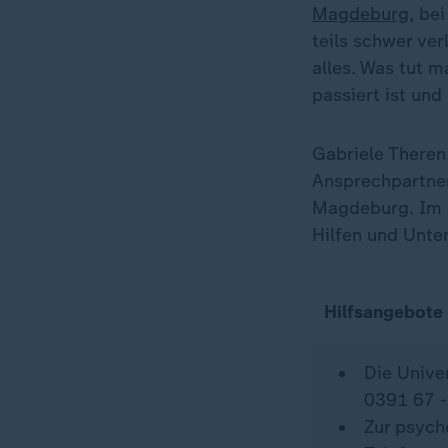
Magdeburg
, be
teils schwer ver
alles. Was tut 
passiert ist un
Gabriele Theren
Ansprechpartner
Magdeburg. Im G
Hilfen und Unte
Hilfsangebote 
Die Unive
0391 67 
Zur psych