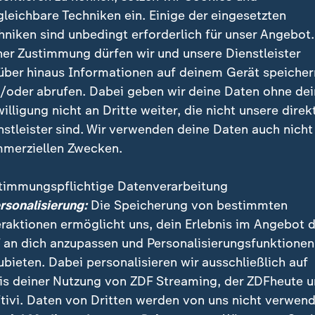
gleichbare Techniken ein. Einige der eingesetzten
hniken sind unbedingt erforderlich für unser Angebot.
ner Zustimmung dürfen wir und unsere Dienstleister
über hinaus Informationen auf deinem Gerät speicher
/oder abrufen. Dabei geben wir deine Daten ohne de
willigung nicht an Dritte weiter, die nicht unsere direk
nstleister sind. Wir verwenden deine Daten auch nicht
merziellen Zwecken.
timmungspflichtige Datenverarbeitung
ersonalisierung:
Die Speicherung von bestimmten
brauchen vor allen Dingen Zeit über diese akute Phase hina
eraktionen ermöglicht uns, dein Erlebnis im Angebot 
 Zentrum für Trauma- und Konfliktmanagement.
 an dich anzupassen und Personalisierungsfunktionen
ubieten. Dabei personalisieren wir ausschließlich auf
is deiner Nutzung von ZDF Streaming, der ZDFheute 
tivi. Daten von Dritten werden von uns nicht verwend