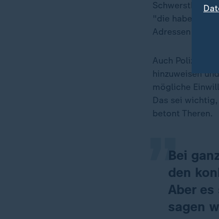
Schwerstbeschäd
Dat
"die haben wir 
Adressen auch v
Auch Polizei und
hinzuweisen und
„
mögliche Einwil
Das sei wichtig,
betont Theren.
Bei ganz
den kon
Aber es 
sagen w