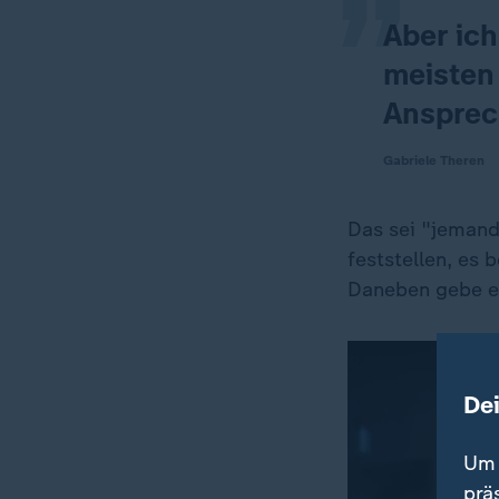
Aber ich
meisten
Ansprec
Gabriele Theren
Das sei "jemand,
feststellen, es 
Daneben gebe es
De
Um 
prä