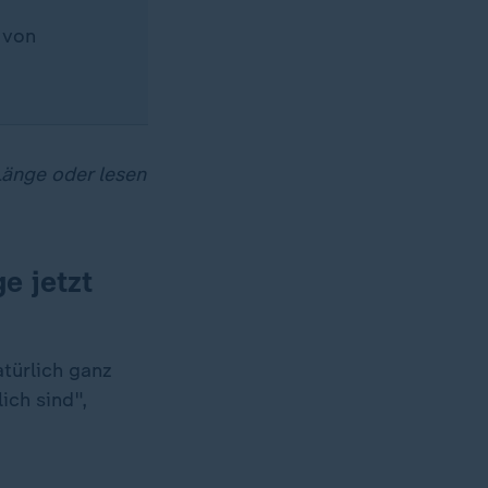
 von
Länge oder lesen
e jetzt
atürlich ganz
ich sind",