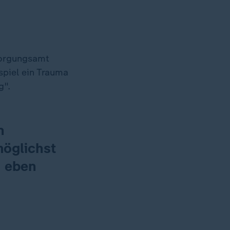
sorgungsamt
spiel ein Trauma
g".
n
möglichst
s eben