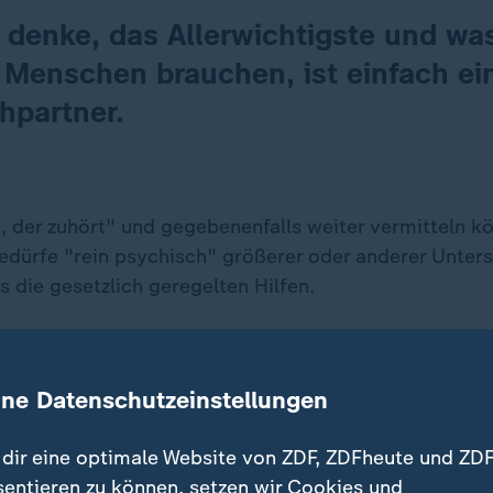
 denke, das Allerwichtigste und wa
 Menschen brauchen, ist einfach ei
hpartner.
 der zuhört" und gegebenenfalls weiter vermitteln kön
bedürfe "rein psychisch" größerer oder anderer Unter
 die gesetzlich geregelten Hilfen.
ine Datenschutzeinstellungen
dir eine optimale Website von ZDF, ZDFheute und ZDF
sentieren zu können, setzen wir Cookies und