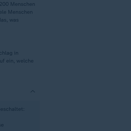
s 200 Menschen
viele Menschen
das, was
chlag in
f ein, welche
eschaltet:
se