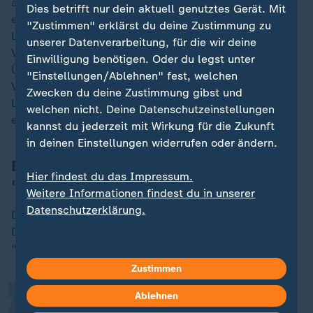
arbeitete er wieder als Rechtsanwalt. Daneben führte
Dies betrifft nur dein aktuell genutztes Gerät. Mit
er - unter anderen zusammen mit Hirsch und
"Zustimmen" erklärst du deine Zustimmung zu
Leutheusser-Schnarrenberger - erfolgreiche
unserer Datenverarbeitung, für die wir deine
Verfassungsbeschwerden gegen staatliche
Einwilligung benötigen. Oder du legst unter
Überwachung: gegen den Großen Lauschangriff, die
"Einstellungen/Ablehnen" fest, welchen
Vorratsdatenspeicherung oder das
Zwecken du deine Zustimmung gibst und
Luftsicherheitsgesetz von Rot-Grün zum Abschuss
welchen nicht. Deine Datenschutzeinstellungen
entführter Passagiermaschinen.
kannst du jederzeit mit Wirkung für die Zukunft
in deinen Einstellungen widerrufen oder ändern.
Baum kritisierte
Lindner für
Hier findest du das Impressum.
"Vertrauensverlust"
Weitere Informationen findest du in unserer
„
Datenschutzerklärung.
Das FDP-Urgestein hatte Parteichef Lindner im
Dezember noch scharf kritisiert. Baum sagte dem
"Kölner Stadt-Anzeiger":
Zustimmen
Ablehnen
Die Art und Weise, die Ampel zu