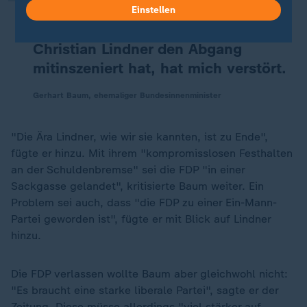
verlassen, hat zu einem
Einstellen
Vertrauensverlust geführt. Wie
Christian Lindner den Abgang
mitinszeniert hat, hat mich verstört.
Gerhart Baum, ehemaliger Bundesinnenminister
"Die Ära Lindner, wie wir sie kannten, ist zu Ende",
fügte er hinzu. Mit ihrem "kompromisslosen Festhalten
an der Schuldenbremse" sei die FDP "in einer
Sackgasse gelandet", kritisierte Baum weiter. Ein
Problem sei auch, dass "die FDP zu einer Ein-Mann-
Partei geworden ist", fügte er mit Blick auf Lindner
hinzu.
Die FDP verlassen wollte Baum aber gleichwohl nicht:
"Es braucht eine starke liberale Partei", sagte er der
Zeitung. Diese müsse allerdings "viel stärker auf