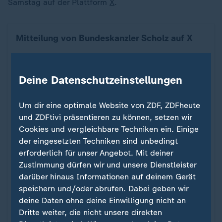
Samstag auf der Plattform
X
.
Mitteilung von Bundeskanzler Scholz auf X
Ein Klick für den Datenschutz
Deine Datenschutzeinstellungen
Erst wenn Sie hier klicken, werden Bilder und
Um dir eine optimale Website von ZDF, ZDFheute
andere Daten von X nachgeladen. Ihre IP-
und ZDFtivi präsentieren zu können, setzen wir
Adresse wird dabei an externe Server von X
Cookies und vergleichbare Techniken ein. Einige
übertragen. Über den Datenschutz dieses
der eingesetzten Techniken sind unbedingt
Social Media-Anbieters können Sie sich auf
erforderlich für unser Angebot. Mit deiner
der Seite von X informieren. Um Ihre künftigen
Zustimmung dürfen wir und unsere Dienstleister
Besuche zu erleichtern, speichern wir Ihre
darüber hinaus Informationen auf deinem Gerät
Zustimmung in den
Datenschutzeinstellungen
.
speichern und/oder abrufen. Dabei geben wir
Ihre Zustimmung können Sie im Bereich
deine Daten ohne deine Einwilligung nicht an
„Meine News“ jederzeit widerrufen.
Dritte weiter, die nicht unsere direkten