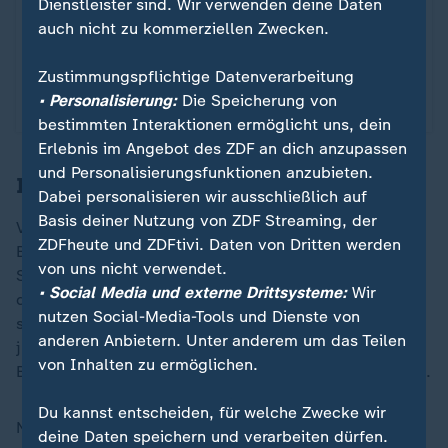
Dienstleister sind. Wir verwenden deine Daten
auch nicht zu kommerziellen Zwecken.
X-Inhalte anzeigen
Zustimmungspflichtige Datenverarbeitung
Datenschutzeinstellungen anpassen
• Personalisierung:
Die Speicherung von
bestimmten Interaktionen ermöglicht uns, dein
Erlebnis im Angebot des ZDF an dich anzupassen
und Personalisierungsfunktionen anzubieten.
Innenminister unter Helmut Schmidt
Dabei personalisieren wir ausschließlich auf
Basis deiner Nutzung von ZDF Streaming, der
Von 1978 an war Baum vier Jahre lang
ZDFheute und ZDFtivi. Daten von Dritten werden
Bundesinnenminister unter SPD-Kanzler Helmut
von uns nicht verwendet.
Schmidt - in der Zeit des
RAF-Terrors
. Nach der Wende
• Social Media und externe Drittsysteme:
Wir
der FDP von der SPD zur Union 1982 war die
nutzen Social-Media-Tools und Dienste von
sozialliberale Koalition am Ende. Etliche - vor allem
anderen Anbietern. Unter anderem um das Teilen
junge - FDP-Mitglieder verließen damals die Partei.
von Inhalten zu ermöglichen.
Baum blieb und war von 1982 bis 1991 noch FDP-Vize.
Du kannst entscheiden, für welche Zwecke wir
Nach seinem Ausscheiden aus dem
Bundestag
deine Daten speichern und verarbeiten dürfen.