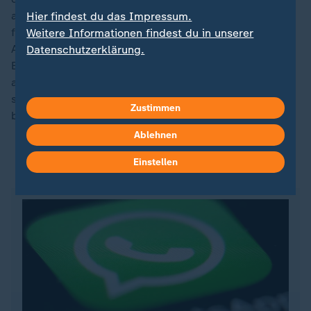
aufzusetzen, sagte Co-Parteichefin Brantner. Die
Hier findest du das Impressum.
frühere schleswig-holsteinische Justizministerin
Weitere Informationen findest du in unserer
Annemarie Lütkes und der frühere
Datenschutzerklärung.
Bundestagsabgeordnete und nichtberufliche Richter
am Bayerischen Verfassungsgerichtshof Jerzy Montag
seien gebeten worden und hätten sich auch dazu
Zustimmen
bereit erklärt, dazu eine neue Kommission zu bilden.
Ablehnen
Einstellen
ZDFheute auf WhatsApp