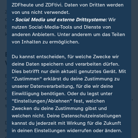
ZDFheute und ZDFtivi. Daten von Dritten werden
Zu weiteren Details machte die ehemalige Vorsitzende
von uns nicht verwendet.
der Grünen-Fraktion in der
• Social Media und externe Drittsysteme:
Wir
Bezirksverordnetenversammlung (BVV) Berlin-Mitte
nutzen Social-Media-Tools und Dienste von
keine Angaben.
anderen Anbietern. Unter anderem um das Teilen
von Inhalten zu ermöglichen.
Banaszak: Sieben Frauen halten an
Du kannst entscheiden, für welche Zwecke wir
Vorwürfen fest
deine Daten speichern und verarbeiten dürfen.
Dies betrifft nur dein aktuell genutztes Gerät. Mit
Banaszak betonte bei der Pressekonfernz aber auch,
"Zustimmen" erklärst du deine Zustimmung zu
dass sieben Frauen, die ebenfalls bei der
unserer Datenverarbeitung, für die wir deine
Ombudsstelle der Grünen Meldungen gegen Gelbhaar
Einwilligung benötigen. Oder du legst unter
eingereicht hatten, auf Nachfrage hin mitgeteilt hätten,
"Einstellungen/Ablehnen" fest, welchen
sie würden an ihren Vorwürfen festhalten.
Zwecken du deine Zustimmung gibst und
welchen nicht. Deine Datenschutzeinstellungen
Da aber das bisherige Ombudsverfahren durch die
kannst du jederzeit mit Wirkung für die Zukunft
erfolgten Indiskretionen beschädigt worden sei, habe
in deinen Einstellungen widerrufen oder ändern.
die Parteispitze entschieden, ein neues Verfahren