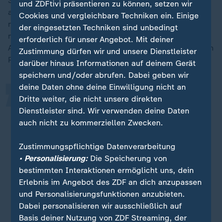
Samstag aus der Partei Bündnis90/Die Grünen
und ZDFtivi präsentieren zu können, setzen wir
ausgetreten, habe alle parteiinternen Ämter
Cookies und vergleichbare Techniken ein. Einige
niedergelegt, mein Mandat in der BVV Mitte
„
der eingesetzten Techniken sind unbedingt
niedergelegt und meinen Job in einem Grünen-
erforderlich für unser Angebot. Mit deiner
Abgeordnetenbüro gekündigt", teilte sie der Deutschen
Zustimmung dürfen wir und unsere Dienstleister
Presse-Agentur mit.
darüber hinaus Informationen auf deinem Gerät
speichern und/oder abrufen. Dabei geben wir
deine Daten ohne deine Einwilligung nicht an
Grund dafür ist, dass während ich
Dritte weiter, die nicht unsere direkten
Dienstleister sind. Wir verwenden deine Daten
mich mit den Vorwürfen, die gegen
auch nicht zu kommerziellen Zwecken.
mich erhoben wurden,
auseinandersetze, ich möglichen
Zustimmungspflichtige Datenverarbeitung
Schaden von der Partei, aber auch
• Personalisierung:
Die Speicherung von
Betroffenen sexualisierter Gewalt
bestimmten Interaktionen ermöglicht uns, dein
abwenden möchte.
Erlebnis im Angebot des ZDF an dich anzupassen
und Personalisierungsfunktionen anzubieten.
Shirin Kreße, ehemalige Grünen-Bezirksabgeordnete in Berlin-
Dabei personalisieren wir ausschließlich auf
Mitte
Basis deiner Nutzung von ZDF Streaming, der