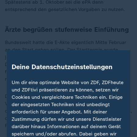
Spätestens ab 1. Oktober sei die ePA dann
entsprechend den gesetzlichen Vorgaben zu nutzen.
Ärzte begrüßen stufenweise Einführung
Bundesweit hatte die E-Akte eigentlich Mitte Februar
an den Start gehen sollen. Der Starttermin wurde
jedoch aufgrund technischer Probleme verschoben.
Die Nutzung für Patientinnen und Patienten ist
Deine Datenschutzeinstellungen
freiwillig, ein Widerspruch über die Kassen jederzeit
möglich.
Um dir eine optimale Website von ZDF, ZDFheute
und ZDFtivi präsentieren zu können, setzen wir
Die Kassenärztliche Bundesvereinigung sowie der
Cookies und vergleichbare Techniken ein. Einige
Verband der Hausärztinnen und Hausärzte begrüßten
der eingesetzten Techniken sind unbedingt
die stufenweise Einführung. "Die ePA hat das Potenzial,
erforderlich für unser Angebot. Mit deiner
die Versorgung zu verbessern und Abläufe in den
Zustimmung dürfen wir und unsere Dienstleister
Praxen einfacher zu machen.
darüber hinaus Informationen auf deinem Gerät
speichern und/oder abrufen. Dabei geben wir