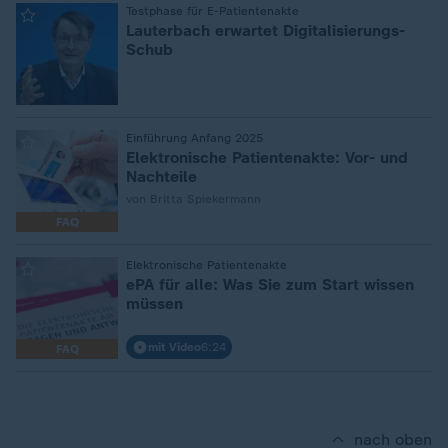
:
Testphase für E-Patientenakte
Lauterbach erwartet Digitalisierungs-
Schub
:
Einführung Anfang 2025
Elektronische Patientenakte: Vor- und
Nachteile
von Britta Spiekermann
FAQ
:
Elektronische Patientenakte
ePA für alle: Was Sie zum Start wissen
müssen
mit Video
6:24
FAQ
nach oben