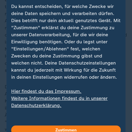
Du kannst entscheiden, für welche Zwecke wir
technisch noch nicht. Auch informierten die Kassen
deine Daten speichern und verarbeiten dürfen.
nicht ausreichend und überließen den Ärzten die
Dies betrifft nur dein aktuell genutztes Gerät. Mit
Arbeit. Das sei falsch. Ein fulminanter Start sei daher
"Zustimmen" erklärst du deine Zustimmung zu
nicht zu erwarten. "Vor diesem Hintergrund ist positiv,
unserer Datenverarbeitung, für die wir deine
dass die Befüllung zunächst einmal nicht verpflichtend
Einwilligung benötigen. Oder du legst unter
ist", betonten die Bundesvorsitzenden des Verbands,
"Einstellungen/Ablehnen" fest, welchen
Nicola Buhlinger-Göpfarth und Markus Beier. Ab
Zwecken du deine Zustimmung gibst und
Herbst müsse dann alles tadellos laufen. "Hier haben
welchen nicht. Deine Datenschutzeinstellungen
die Gematik und die Hersteller noch viel Arbeit vor
kannst du jederzeit mit Wirkung für die Zukunft
sich."
in deinen Einstellungen widerrufen oder ändern.
Die Kassen wiesen die Kritik der Ärzte zurück. Der
Hier findest du das Impressum.
AOK-Bundesverband betonte auf Anfrage der
Weitere Informationen findest du in unserer
Katholischen Nachrichten-Agentur, dass die Kassen
Datenschutzerklärung.
ihre Arbeit gemacht hätten. Nun liege es an den
Ärzten, die Patientenakten auch sinnvoll zu befüllen.
"Enttäuschend ist, dass es für Ärztinnen und Ärzte
wieder einen Aufschub gibt und die Nutzung und
Zustimmen