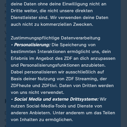
deine Daten ohne deine Einwilligung nicht an
Dazu müssen aber alle Voraussetzungen stimmen:
Dritte weiter, die nicht unsere direkten
Neben dem jetzt verkündeten Schließen der
Dienstleister sind. Wir verwenden deine Daten
Sicherheitslücken ist das auch ein reibungsloses
auch nicht zu kommerziellen Zwecken.
Funktionieren im Praxisalltag", sagte Sibylle Steiner,
Vorstandsmitglied der Kassenärztlichen
Zustimmungspflichtige Datenverarbeitung
Bundesvereinigung. Die ePA dürfe die Abläufe in den
• Personalisierung:
Die Speicherung von
Praxen nicht ausbremsen. Auch müsse insbesondere
bestimmten Interaktionen ermöglicht uns, dein
bei Kindern das Befüllen mit besonderer Sorgfalt und
Erlebnis im Angebot des ZDF an dich anzupassen
Vorsicht geschehen, stets im Sinne des Kindeswohls.
und Personalisierungsfunktionen anzubieten.
Dabei personalisieren wir ausschließlich auf
ePA-Start: Was Sie jetzt wissen müssen
Basis deiner Nutzung von ZDF Streaming, der
Elektronische Patientenakte: Vor- und Nachteile
ZDFheute und ZDFtivi. Daten von Dritten werden
von uns nicht verwendet.
• Social Media und externe Drittsysteme:
Wir
Kassen weisen Ärzte-Kritik zurück
nutzen Social-Media-Tools und Dienste von
anderen Anbietern. Unter anderem um das Teilen
Die Hausärzte betonten, die ePA habe das Potenzial,
von Inhalten zu ermöglichen.
die Versorgung zu verbessern. Bislang seien die
Erfahrungen aber mäßig gut. Vieles funktioniere