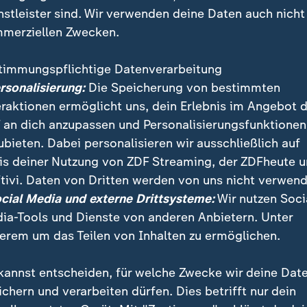
nstleister sind. Wir verwenden deine Daten auch nicht
DP in anderer Koalition bereit, Vera
merziellen Zwecken.
hmen
timmungspflichtige Datenverarbeitung
Deutschland in eine Phase der Unsicherheit. Er habe 
ersonalisierung:
Die Speicherung von bestimmten
zuvor einen gemeinsamen Weg Richtung Neuwahlen vo
eraktionen ermöglicht uns, dein Erlebnis im Angebot 
habe Scholz "brüsk" zurückgewiesen.
 an dich anzupassen und Personalisierungsfunktionen
ubieten. Dabei personalisieren wir ausschließlich auf
em Aus: Alles im Liveblog
is deiner Nutzung von ZDF Streaming, der ZDFheute 
nologie eines gescheiterten Bündnisses
tivi. Daten von Dritten werden von uns nicht verwend
dner hat zu viel Vertrauen gebrochen
ocial Media und externe Drittsysteme:
Wir nutzen Soci
ia-Tools und Dienste von anderen Anbietern. Unter
kraten seien weiterhin bereit, für Deutschland Veran
erem um das Teilen von Inhalten zu ermöglichen.
ürden dafür kämpfen dies in einer anderen Koalition z
kannst entscheiden, für welche Zwecke wir deine Dat
ichern und verarbeiten dürfen. Dies betrifft nur dein
ft Lindner Vertrauensbrüche vor