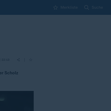
Merkliste
Suche
|
| 22:13
er Scholz