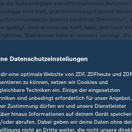
ge die Notwendigkeit von wirtschaftlichen Reformen 
schläge sind matt, unambitioniert und leisten keinen
achstumsschwäche unseres Landes zu überwinden", so
er gezeigt, dass er nicht die Kraft habe, dem Land ei
öglichen. Stattdessen habe er ultimativ verlangt, die
auszusetzen. "Dem konnte ich nicht zustimmen, weil
erletzt hätte", so Lindner.
ine Datenschutzeinstellungen
dir eine optimale Website von ZDF, ZDFheute und ZDF
nau vorbereitetes Statement vom h
sentieren zu können, setzen wir Cookies und
elegt, dass es Olaf Scholz längst n
gleichbare Techniken ein. Einige der eingesetzten
für alle tragfähige Einigung ging, 
hniken sind unbedingt erforderlich für unser Angebot.
lkulierten Bruch dieser Koalition.
ner Zustimmung dürfen wir und unsere Dienstleister
über hinaus Informationen auf deinem Gerät speicher
, Bundesfinanzminister
/oder abrufen. Dabei geben wir deine Daten ohne de
willigung nicht an Dritte weiter, die nicht unsere direk