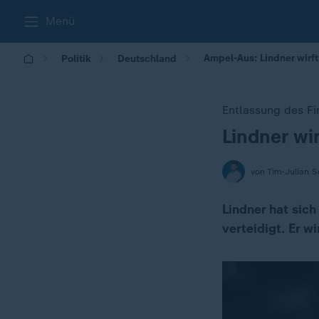
Menü
Ampel-Aus: Lindner wirft
Politik
Deutschland
Entlassung des Fi
Lindner wi
:
von Tim-Julian S
Lindner hat sic
verteidigt. Er w