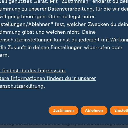
uell genutztes Gerät. Mit "Zustimmen" erklärst du dei
timmung zu unserer Datenverarbeitung, für die wir de
ndner im Anschluss an dessen Entlassung in einem Pr
willigung benötigen. Oder du legst unter
leinkariert" und "fachfremd" agiert zu haben und part
nstellungen/Ablehnen" fest, welchen Zwecken du dei
 die des Landes gestellt zu haben. Es gebe keine Vert
timmung gibst und welchen nicht. Deine
 Zusammenarbeit.
enschutzeinstellungen kannst du jederzeit mit Wirkun
 die Zukunft in deinen Einstellungen widerrufen oder
 nicht um das Wohl des Landes, sondern um das eigen
ern.
e Überleben seiner Partei. Gerade im Angesicht der Er
ches Verhalten "vollkommen unverständlich".
r findest du das Impressum.
tere Informationen findest du in unserer
ellt Vertrauensfrage
enschutzerklärung.
ll Scholz im Bundestag die Vertrauensfrage stellen - 
 das Parlament ihm gerade nicht das Vertrauen ausspri
Zustimmen
Ablehnen
Einstel
bekommt. In diesem Fall kann der Kanzler den Bunde
destag aufzulösen. Scholz sagte, der Bundestag könn