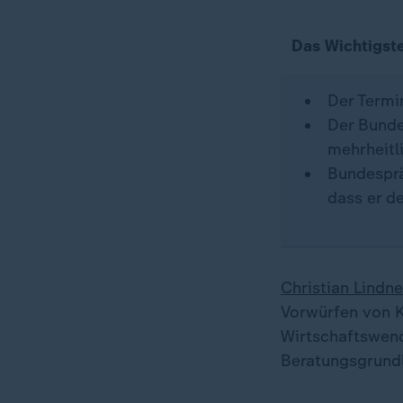
Das Wichtigste
Der Termi
Der Bunde
mehrheitl
Bundesprä
dass er d
Christian Lindne
Vorwürfen von 
Wirtschaftswend
Beratungsgrundl