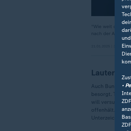
ver
Tec
dei
"Wie weit darf ei
dar
nach der Amtseinf
und
Ein
21.01.2025 | 3:22 min
Die
kom
Lauterbach
Zus
• P
Auch Bundesges
Int
besorgt. Trump
„
ZDF
will versuchen,
anz
offenhält. "Sie 
Bas
Unterzeichung d
ZDF