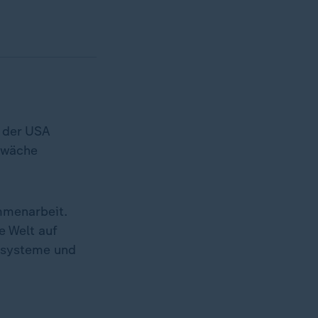
t der USA
hwäche
mmenarbeit.
e Welt auf
tssysteme und