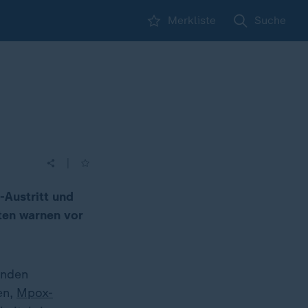
Merkliste
Suche
|
Austritt und
rten warnen vor
enden
en,
Mpox-