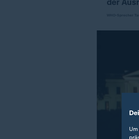
der Aus
WHO-Sprecher Tar
De
Um 
prä