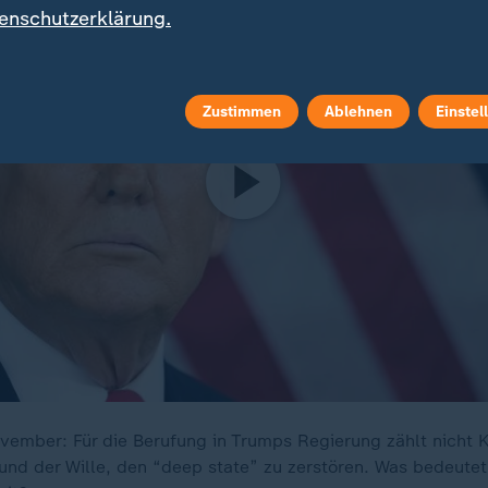
enschutzerklärung.
Zustimmen
Ablehnen
Einstel
ember: Für die Berufung in Trumps Regierung zählt nicht 
 und der Wille, den “deep state” zu zerstören. Was bedeutet