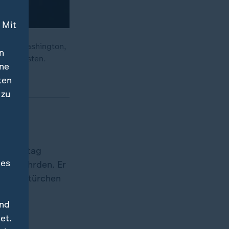
 Mit
nt in Washington,
n
auszutesten.
ine
ten
 zu
 Dienstag
des
 gefährden. Er
 Hintertürchen
der
und
et.