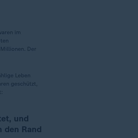
waren im
gten
Millionen. Der
hlige Leben
ren geschützt,
t:
et, und
n den Rand