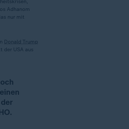
heitskrisen,
dros Adhanom
as nur mit
en
Donald Trump
tt der USA aus
noch
 einen
 der
WHO.