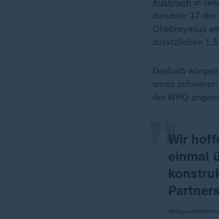
Ausbruch
in Tei
darunter 17 der
Ghebreyesus am 
zusätzlichen 1,5 
„
Deshalb wiegen
umso schwerer: 
der WHO angeor
Wir hof
einmal 
konstruk
Partner
Weltgesundheitsor