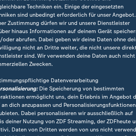
gleichbare Techniken ein. Einige der eingesetzten
hniken sind unbedingt erforderlich für unser Angebot.
ner Zustimmung dürfen wir und unsere Dienstleister
n Präsident gehen?", fragt Elmar Theveßen, ZDF-Korresponde
über hinaus Informationen auf deinem Gerät speicher
ührung. Jedenfalls sei der neue US-Präsident willens, dies 
/oder abrufen. Dabei geben wir deine Daten ohne de
willigung nicht an Dritte weiter, die nicht unsere direk
nstleister sind. Wir verwenden deine Daten auch nicht
merziellen Zwecken.
 kritisiert Entscheidung
timmungspflichtige Datenverarbeitung
ersonalisierung:
Die Speicherung von bestimmten
undheitsminister
Karl Lauterbach
(SPD) reagierte am
eraktionen ermöglicht uns, dein Erlebnis im Angebot 
s Ankündigung werde Hunderttausende Menschenleben
 an dich anzupassen und Personalisierungsfunktionen
 Trump umzustimmen. Zumal sich der US-Präsident ein
ubieten. Dabei personalisieren wir ausschließlich auf
wollten uns so dringend zurückhaben", erklärte er bei 
is deiner Nutzung von ZDF Streaming, der ZDFheute 
es Erlasses.
tivi. Daten von Dritten werden von uns nicht verwend