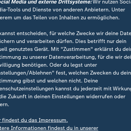
ocial Media und externe Drittsysteme:
Wir nutzen Soci
ia-Tools und Dienste von anderen Anbietern. Unter
den sehen, was passiert.
erem um das Teilen von Inhalten zu ermöglichen.
ald Trump
kannst entscheiden, für welche Zwecke wir deine Dat
ichern und verarbeiten dürfen. Dies betrifft nur dein
ill nicht nur die Zahlungen stoppen, sondern auch Per
uell genutztes Gerät. Mit "Zustimmen" erklärst du dei
s für die WHO tätig ist. Trump hatte den Austritt der
timmung zu unserer Datenverarbeitung, für die wir de
reits in seiner ersten Amtszeit Mitte 2020 verkündet.
willigung benötigen. Oder du legst unter
te im Januar 2021 umgehend wieder zurück.
nstellungen/Ablehnen" fest, welchen Zwecken du dei
timmung gibst und welchen nicht. Deine
r wirft der WHO vor, sie habe schlecht auf die Coro
enschutzeinstellungen kannst du jederzeit mit Wirkun
ie sich von der chinesischen Regierung habe beeinflus
 die Zukunft in deinen Einstellungen widerrufen oder
e USA abgezockt: So habe China zwar vier Mal mehr
ern.
 aber rund 90 Prozent weniger.
r findest du das Impressum.
tere Informationen findest du in unserer