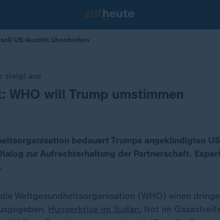
soll US-Austritt überdenken
 steigt aus
tt: WHO will Trump umstimmen
eitsorganisation bedauert Trumps angekündigten US-
Dialog zur Aufrechterhaltung der Partnerschaft. Expe
.
 die Weltgesundheitsorganisation (WHO) einen dring
ausgegeben.
Hungerkrise im Sudan
, Not im Gazastreif