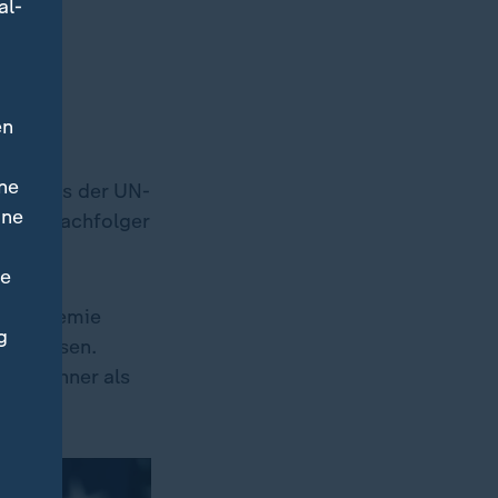
al-
en
sonal
ne
 USA aus der UN-
ine
 Sein Nachfolger
ne
na-Pandemie
g
sen lassen.
 Einwohner als