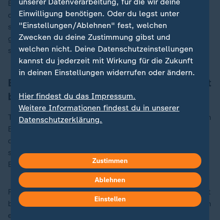
unserer Datenverarbeitung, für die wir deine
Bundesprogramme und -gelder zu kontrollieren sowie
Einwilligung benötigen. Oder du legst unter
durch Bürokraten, die niemandem Rechenschaft
"Einstellungen/Ablehnen" fest, welchen
schulden, habe Kinder, Lehrer und Familien im Stich
Zwecken du deine Zustimmung gibst und
gelassen. Trump selbst hatte erklärt, das Ministerium
welchen nicht. Deine Datenschutzeinstellungen
sei ein "großer Betrug".
kannst du jederzeit mit Wirkung für die Zukunft
in deinen Einstellungen widerrufen oder ändern.
Bundesmittel bedeutsam für Schüler mit
besonderen Bedürfnissen
Hier findest du das Impressum.
Weitere Informationen findest du in unserer
Traditionell hat die US-Regierung nur einen begrenzten
Datenschutzerklärung.
Einfluss auf das Bildungswesen. Nur etwa 13 Prozent
der Mittel für Grund- und weiterführende Schulen
stammen aus Bundesmitteln, der Rest wird von den
Zustimmen
Bundesstaaten und örtlichen Gemeinden finanziert.
Ablehnen
Für Schulen mit geringem Budget sowie für Schüler mit
Einstellen
besonderen Bedürfnissen sind die Bundesmittel jedoch
existenziell wichtig. Hier soll das Geld
laut Mitteilung