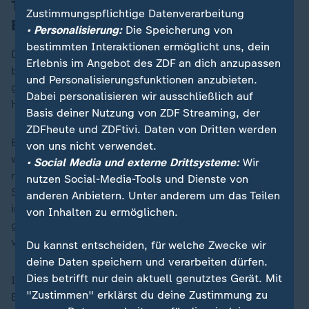
Trump: Bildungsministerium ist "großer
Zustimmungspflichtige Datenverarbeitung
Betrug"
• Personalisierung:
Die Speicherung von
bestimmten Interaktionen ermöglicht uns, dein
Das "Wall Street Journal" hatte vergangene Woche
Erlebnis im Angebot des ZDF an dich anzupassen
berichtet, dass Trump ein Dekret zur Auflösung des
und Personalisierungsfunktionen anzubieten.
ganzen Ministeriums unterzeichnen wolle. Das Weiße
Dabei personalisieren wir ausschließlich auf
Haus hatte dazu bis Dienstagabend nichts erklärt.
Basis deiner Nutzung von ZDF Streaming, der
ZDFheute und ZDFtivi. Daten von Dritten werden
Ein Entwurf, der dem "Wall Street Journal" vorliege,
von uns nicht verwendet.
weise Bildungsministerin McMahon an, alle
• Social Media und externe Drittsysteme:
Wir
notwendigen Schritte zu unternehmen, um die
nutzen Social-Media-Tools und Dienste von
Schließung des Ministeriums zu ermöglichen, hieß es
anderen Anbietern. Unter anderem um das Teilen
in der Zeitung. Ziel sei, dies im gesetzlich
von Inhalten zu ermöglichen.
größtmöglichen Umfang zu machen, zitiert die Zeitung
vergangene Woche aus dem Entwurf.
Du kannst entscheiden, für welche Zwecke wir
deine Daten speichern und verarbeiten dürfen.
Dies betrifft nur dein aktuell genutztes Gerät. Mit
In dem vorläufigen Text hieß es demnach, das
"Zustimmen" erklärst du deine Zustimmung zu
Experiment, das amerikanische Bildungswesen durch