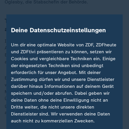
Oglesby, die Stabschefin der Behörde.
Trump will Bildungsministerium ganz
abschaffen
Deine Datenschutzeinstellungen
In anderen Ministerien waren bereits zahlreiche
Um dir eine optimale Website von ZDF, ZDFheute
Angestellte entlassen worden. Das
und ZDFtivi präsentieren zu können, setzen wir
Bildungsministerium will Trump aber explizit ganz
Cookies und vergleichbare Techniken ein. Einige
abschaffen.
der eingesetzten Techniken sind unbedingt
erforderlich für unser Angebot. Mit deiner
Er hatte dies bereits mehrfach im Wahlkampf erklärt,
Zustimmung dürfen wir und unsere Dienstleister
weil die Behörde von "Radikalen, Eiferern und
darüber hinaus Informationen auf deinem Gerät
Marxisten" überrannt worden sei, wie er behauptet.
speichern und/oder abrufen. Dabei geben wir
Über Bildungsministerin Linda McMahon hatte er
deine Daten ohne deine Einwilligung nicht an
gesagt: "Ich möchte, dass Linda sich selbst
Dritte weiter, die nicht unsere direkten
abschafft."
Dienstleister sind. Wir verwenden deine Daten
auch nicht zu kommerziellen Zwecken.