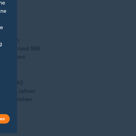
ne
ine
ne
n ersten
g
t ein - rund 589
erstellers
isches KI-
ächsten Jahren
h sich ziehen
len