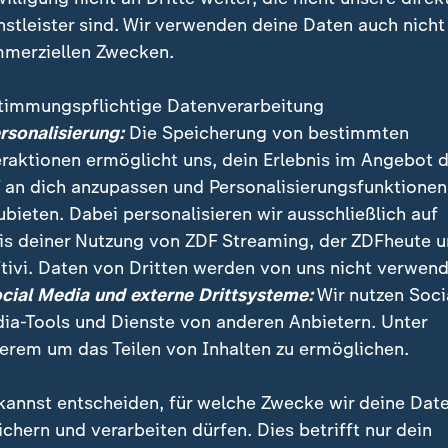
-Präsident
nstleister sind. Wir verwenden deine Daten auch nicht
merziellen Zwecken.
App überholt ChatGPT
timmungspflichtige Datenverarbeitung
e die DeepSeek-App die weltweit führende KI-Anwe
ersonalisierung:
Die Speicherung von bestimmten
hmens OpenAI bei der Zahl der Downloads im App-St
eraktionen ermöglicht uns, dein Erlebnis im Angebot 
n vergangenen Tagen hatte es Berichte gegeben, won
 an dich anzupassen und Personalisierungsfunktionen
 seiner Leistungsfähigkeit mit der KI-Software der U
ubieten. Dabei personalisieren wir ausschließlich auf
nehmen auf gleicher Höhe sei.
is deiner Nutzung von ZDF Streaming, der ZDFheute 
tivi. Daten von Dritten werden von uns nicht verwend
ocial Media und externe Drittsysteme:
Wir nutzen Soci
s KI-Modell löst Börsenbeben aus
ia-Tools und Dienste von anderen Anbietern. Unter
s China: Nvidia-Aktie erleidet Rekordsturz
erem um das Teilen von Inhalten zu ermöglichen.
023 im chinesischen Hangzhou gegründete Firma nac
kannst entscheiden, für welche Zwecke wir deine Dat
h 5,6 Millionen Dollar für die Entwicklung ihres Chat
ichern und verarbeiten dürfen. Dies betrifft nur dein
r Milliardeninvestitionen von US-Technologieriesen w