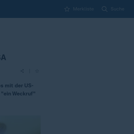
Merkliste
Suche
SA
|
s mit der US-
 "ein Weckruf"