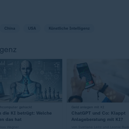
China
USA
Künstliche Intelligenz
igenz
hcomputer gehackt
:
Geld anlegen mit KI
 die KI betrügt: Welche
ChatGPT und Co: Klappt
en das hat
Anlageberatung mit KI?
ukas Wagner
von Svetlana Leitz und Leonie Rudo