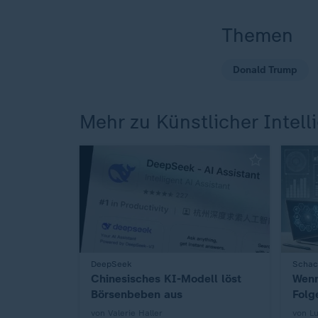
Themen
Donald Trump
Mehr zu Künstlicher Intell
:
DeepSeek
:
Schac
Chinesisches KI-Modell löst
Wenn
Börsenbeben aus
Folg
von Valerie Haller
von L