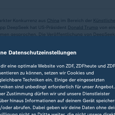
arkter Konkurrenz aus
China
im Bereich der
Künstliche
 App DeepSeek hat US-Präsident
Donald Trump
von ei
men gesprochen. Die Veröffentlichung von DeepSeek 
r unsere Industrien, dass wir im Wettbewerb hochkonze
ewinnen", sagte Trump am Montag (Ortszeit) bei ein
ine Datenschutzeinstellungen
n Kongressabgeordneten in Miami.
dir eine optimale Website von ZDF, ZDFheute und ZDF
ek ausgehende Schock könne aber auch positive Aus
sentieren zu können, setzen wir Cookies und
ley haben, da es gezwungen sei, mit weniger hohen Au
gleichbare Techniken ein. Einige der eingesetzten
 kommen, fuhr der Republikaner fort.
hniken sind unbedingt erforderlich für unser Angebot.
ner Zustimmung dürfen wir und unsere Dienstleister
über hinaus Informationen auf deinem Gerät speicher
e sagen, das könnte ein Vorteil sei
/oder abrufen. Dabei geben wir deine Daten ohne de
willigung nicht an Dritte weiter, die nicht unsere direk