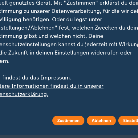
uell genutztes Gerät. Mit "Zustimmen" erklärst du dei
n diesem Bereich.
timmung zu unserer Datenverarbeitung, für die wir de
willigung benötigen. Oder du legst unter
igt gigantisches KI-Projekt an
nstellungen/Ablehnen" fest, welchen Zwecken du dei
timmung gibst und welchen nicht. Deine
vidia büßte infolge des DeepSeek-Aufschwungs in de
enschutzeinstellungen kannst du jederzeit mit Wirkun
dels an der New Yorker Wall Street um fast 17 Prozen
 die Zukunft in deinen Einstellungen widerrufen oder
ar (563 Milliarden Euro) an Marktwert des Mikrochip-H
ern.
rnichtet.
r findest du das Impressum.
z nach seinem Amtsantritt vor einer Woche ein gigant
tere Informationen findest du in unserer
ojekt angekündigt, das nach seinen Angaben in den n
enschutzerklärung.
on "mindestens 500 Milliarden Dollar" in den USA nac
Zustimmen
Ablehnen
Einstel