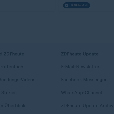
mit Video
4:41
ei ZDFheute
ZDFheute Update
eröffentlicht
E-Mail-Newsletter
 Sendungs-Videos
Facebook Messenger
 Stories
WhatsApp-Channel
m Überblick
ZDFheute Update Archiv