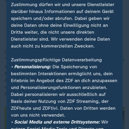
Zustimmung dürfen wir und unsere Dienstleister
darüber hinaus Informationen auf deinem Gerät
Absatzzahlen brechen ein: Teslas hausgemachte
speichern und/oder abrufen. Dabei geben wir
Krise
deine Daten ohne deine Einwilligung nicht an
Protest gegen Einsparungen: Mitarbeiter von
Dritte weiter, die nicht unsere direkten
Musks Doge-Behörde kündigen
Dienstleister sind. Wir verwenden deine Daten
auch nicht zu kommerziellen Zwecken.
Die Organisatoren der landesweiten Protestaktion
"Tesla Takedown" riefen auch dazu auf, Tesla-Aktien zu
Zustimmungspflichtige Datenverarbeitung
verkaufen. Von Tesla und dem US-Präsidialamt lagen
• Personalisierung:
Die Speicherung von
zunächst keine Stellungnahmen vor. Seit Trumps
bestimmten Interaktionen ermöglicht uns, dein
Amtsantritt am 20. Januar haben mindestens 100.000
Erlebnis im Angebot des ZDF an dich anzupassen
der 2,3 Millionen Bundesangestellten in den USA
und Personalisierungsfunktionen anzubieten.
Abfindungen akzeptiert oder wurden entlassen.
Dabei personalisieren wir ausschließlich auf
Basis deiner Nutzung von ZDF Streaming, der
ZDFheute und ZDFtivi. Daten von Dritten werden
von uns nicht verwendet.
• Social Media und externe Drittsysteme:
Wir
nutzen Social-Media-Tools und Dienste von