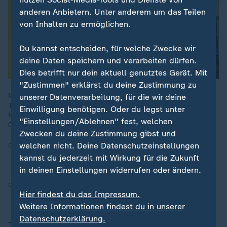
anderen Anbietern. Unter anderem um das Teilen
von Inhalten zu ermöglichen.
Du kannst entscheiden, für welche Zwecke wir
deine Daten speichern und verarbeiten dürfen.
Dies betrifft nur dein aktuell genutztes Gerät. Mit
"Zustimmen" erklärst du deine Zustimmung zu
Mit Hilfe der Tech-Giganten aus dem Silicon Valley hat Donald
unserer Datenverarbeitung, für die wir deine
Trump das Weiße Haus zurückerobert. Wer sind diese
Einwilligung benötigen. Oder du legst unter
Milliardäre? Was wollen sie erreichen? Aktualisiert am
"Einstellungen/Ablehnen" fest, welchen
04.03.2025.
Zwecken du deine Zustimmung gibst und
welchen nicht. Deine Datenschutzeinstellungen
04.03.2025 | 44:05 min
kannst du jederzeit mit Wirkung für die Zukunft
in deinen Einstellungen widerrufen oder ändern.
Quelle:
Reuters
Hier findest du das Impressum.
Weitere Informationen findest du in unserer
Datenschutzerklärung.
Thema