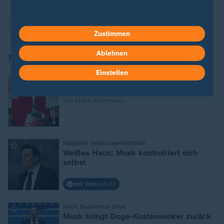
Tesla
Zustimmen
Ablehnen
Mehr zu Elon Musk und Tesla
Einstellen
:
Absatzzahlen brechen ein
Teslas hausgemachte Krise
von Frank Bethmann
:
Mögliche Interessenkonflikte
Weißes Haus: Musk kontrolliert sich
selbst
mit Video
15:51
:
Nach Rassismus-Eklat
Musk bringt Doge-Kostensenker zurück