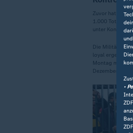
ver
Zuvor hatte die
Tec
1.000 Toten die
dei
unter Kontrolle 
dar
und
Ein
Die Militäroper
Die
loyal ergeben w
kom
Montag mit. Die
Dezember der la
Zus
• P
Int
ZDF
anz
Bas
ZDF