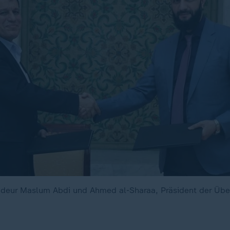
ur Maslum Abdi und Ahmed al-Sharaa, Präsident der Übe