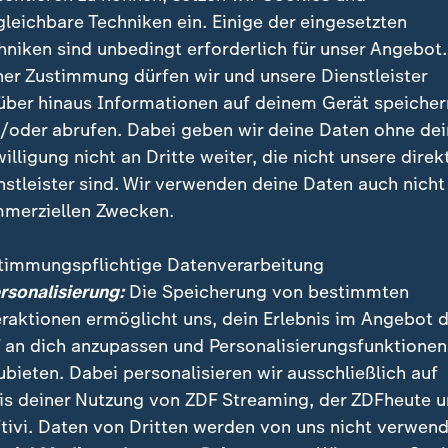
gleichbare Techniken ein. Einige der eingesetzten
 syrische Übergangsregierung nach heftigen Gefechte
hniken sind unbedingt erforderlich für unser Angebot.
 Lage in der Küstenregion Latakia nach eigener Darste
ner Zustimmung dürfen wir und unsere Dienstleister
gebracht.
über hinaus Informationen auf deinem Gerät speicher
/oder abrufen. Dabei geben wir deine Daten ohne de
willigung nicht an Dritte weiter, die nicht unsere direk
ation gegen Aufständische, die dem gestürzten Präsi
nstleister sind. Wir verwenden deine Daten auch nicht
aren, sei beendet worden, teilte das Verteidigungsmi
merziellen Zwecken.
 Gefechte waren die schwersten, seit mit dem Sturz 
ngjährige Bürgerkrieg in Syrien beendet worden war.
timmungspflichtige Datenverarbeitung
ersonalisierung:
Die Speicherung von bestimmten
eraktionen ermöglicht uns, dein Erlebnis im Angebot 
 an dich anzupassen und Personalisierungsfunktionen
ubieten. Dabei personalisieren wir ausschließlich auf
is deiner Nutzung von ZDF Streaming, der ZDFheute 
tivi. Daten von Dritten werden von uns nicht verwend