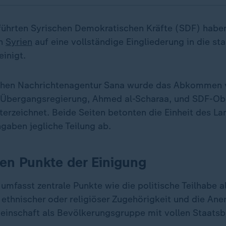
führten Syrischen Demokratischen Kräfte (SDF) haben
in
Syrien
auf eine vollständige Eingliederung in die sta
einigt.
lichen Nachrichtenagentur Sana wurde das Abkommen
r Übergangsregierung, Ahmed al-Scharaa, und SDF-
erzeichnet. Beide Seiten betonten die Einheit des La
gaben jegliche Teilung ab.
len Punkte der Einigung
fasst zentrale Punkte wie die politische Teilhabe al
ethnischer oder religiöser Zugehörigkeit und die An
inschaft als Bevölkerungsgruppe mit vollen Staatsb