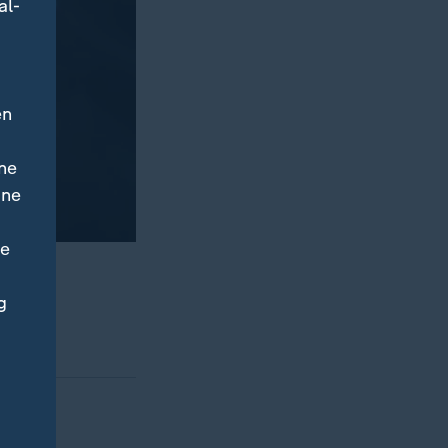
al-
en
ne
ine
ne
armten
g