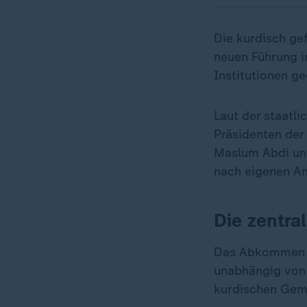
Die kurdisch ge
neuen Führung 
Institutionen ge
Laut der staat
Präsidenten de
Maslum Abdi unt
nach eigenen An
Die zentra
Das Abkommen um
unabhängig von 
kurdischen Geme