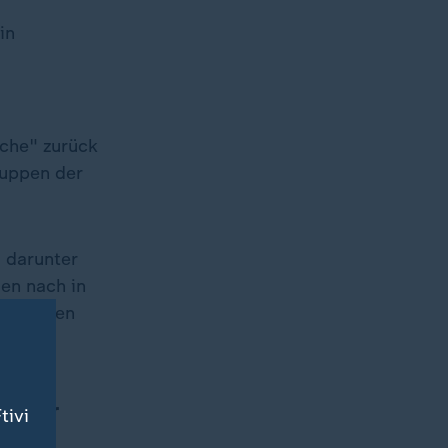
in
uche" zurück
ruppen der
, darunter
en nach in
triebenen
unter
tivi