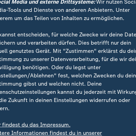
ocial Media und externe Drittsysteme:
Wir nutzen Soci
ia-Tools und Dienste von anderen Anbietern. Unter
erem um das Teilen von Inhalten zu ermöglichen.
kannst entscheiden, für welche Zwecke wir deine Dat
ichern und verarbeiten dürfen. Dies betrifft nur dein
uell genutztes Gerät. Mit "Zustimmen" erklärst du dei
timmung zu unserer Datenverarbeitung, für die wir de
willigung benötigen. Oder du legst unter
nstellungen/Ablehnen" fest, welchen Zwecken du dei
timmung gibst und welchen nicht. Deine
nach dem Sturz von Machthaber Assad? Wie geht es der ver
enschutzeinstellungen kannst du jederzeit mit Wirkun
e und was ist von der Übergangsregierung zu erwarten?
 die Zukunft in deinen Einstellungen widerrufen oder
ern.
r findest du das Impressum.
t in Syrien?
tere Informationen findest du in unserer