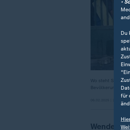
• S
Med
and
Du 
spe
akt
Zus
Ein
"Ei
Zus
Wo steht Syrien 
Dat
Bevölkerung heut
für
06.02.2025 | 2:28 min
änd
Hie
Wendepunk
Wei