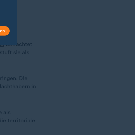
n SDF
en die
len
ei
betrachtet
tuft sie als
ringen. Die
Machthabern in
e als
e territoriale