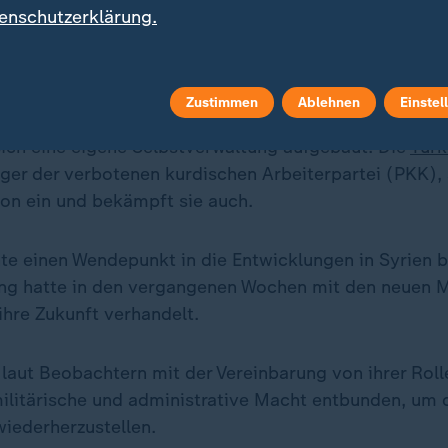
enschutzerklärung.
yriens wird überwiegend von den kurdisch geführte
ie während des Bürgerkriegs mit US-Unterstützung geg
amischer Staat gekämpft haben.
Zustimmen
Ablehnen
Einstel
sich eine eigene Selbstverwaltung aufgebaut. Die
Türk
ger der verbotenen kurdischen Arbeiterpartei (PKK), s
ion ein und bekämpft sie auch.
nte einen Wendepunkt in die Entwicklungen in Syrien b
ng hatte in den vergangenen Wochen mit den neuen 
hre Zukunft verhandelt.
laut Beobachtern mit der Vereinbarung von ihrer Roll
ilitärische und administrative Macht entbunden, um di
wiederherzustellen.