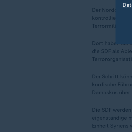
Dat
Der Nordosten S
kontrolliert, d
Terrormiliz Isl
Dort haben sie 
die SDF als Able
Terrororganisat
Der Schritt kön
kurdische Führu
Damaskus über i
Die SDF werden 
eigenständige m
Einheit Syriens 