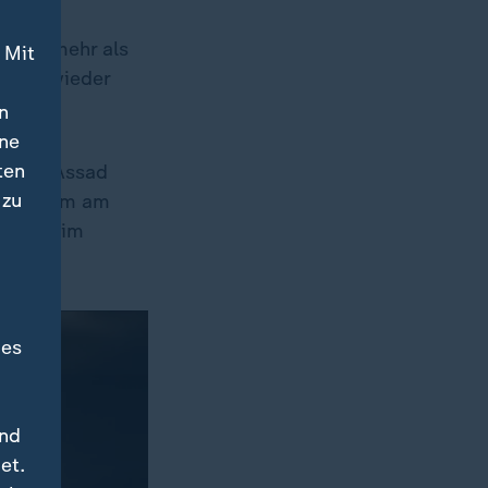
n mit mehr als
 Mit
llung wieder
n
ine
ten
denten Assad
 zu
nisterium am
Assads im
des
und
et.