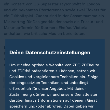
ein Konzert von US-Superstar
Taylor Swift
in London
und ein bekanntes Pferderennen sowie zwei Tickets für
ein Fußballspiel. Zudem sind in der Gesamtsumme ein
Mietvertrag für Designerkleider sowie ein Friseur- und
Make-up-Termin für Starmers Ehefrau Victoria
enthalten, wie britische Medien berichteten.
Ein Regierungssprecher sagte, der Premierminister
„
Deine Datenschutzeinstellungen
habe neue Grundsätze zur Annahme von Geschenken
und Bewirtung in Auftrag gegeben, mit denen der
ministerielle Kodex aktualisiert werden solle.
Um dir eine optimale Website von ZDF, ZDFheute
und ZDFtivi präsentieren zu können, setzen wir
Cookies und vergleichbare Techniken ein. Einige
der eingesetzten Techniken sind unbedingt
Vor der Veröffentlichung des neuen
erforderlich für unser Angebot. Mit deiner
Kodex hat der Premierminister
Zustimmung dürfen wir und unsere Dienstleister
mehrere Einträge in seinem eigenen
darüber hinaus Informationen auf deinem Gerät
Register bezahlt.
speichern und/oder abrufen. Dabei geben wir