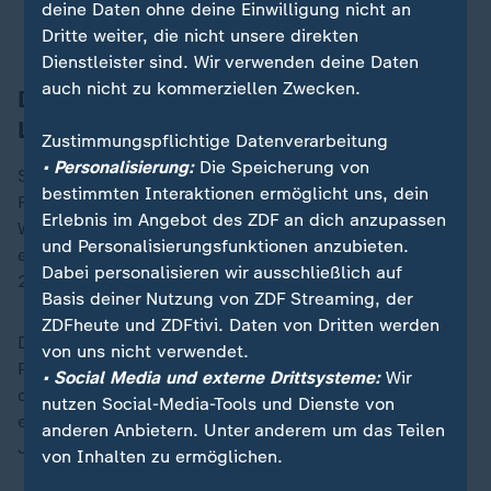
deine Daten ohne deine Einwilligung nicht an
Regierungssprecher
Dritte weiter, die nicht unsere direkten
Dienstleister sind. Wir verwenden deine Daten
auch nicht zu kommerziellen Zwecken.
Debatte um Geschenke überschattete
Labour-Parteitag
Zustimmungspflichtige Datenverarbeitung
• Personalisierung:
Die Speicherung von
Starmer und andere Mitglieder seiner
bestimmten Interaktionen ermöglicht uns, dein
Führungsmannschaft hatten wegen der Geschenke im
Erlebnis im Angebot des ZDF an dich anzupassen
Wert von Zehntausenden Pfund scharfe Kritik
und Personalisierungsfunktionen anzubieten.
einstecken müssen. Starmer selbst nahm seit Ende
Dabei personalisieren wir ausschließlich auf
2019 Präsente im Wert von 127.000 Euro an.
Basis deiner Nutzung von ZDF Streaming, der
ZDFheute und ZDFtivi. Daten von Dritten werden
Die Debatte um die Geschenke hatte den Labour-
von uns nicht verwendet.
Parteitag im vergangenen Monat überschattet. Es war
• Social Media und externe Drittsysteme:
Wir
der erste Parteitag, nachdem Starmer seine Partei mit
nutzen Social-Media-Tools und Dienste von
einem Erdrutschsieg bei der Wahl am 4. Juli nach 14
anderen Anbietern. Unter anderem um das Teilen
Jahren wieder an die Macht gebracht hatte.
von Inhalten zu ermöglichen.