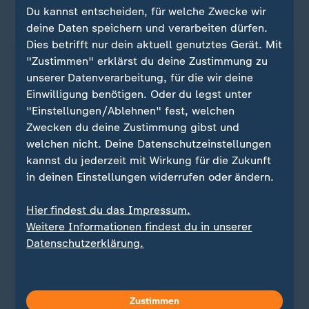
Du kannst entscheiden, für welche Zwecke wir
ZDFheute auf WhatsApp
deine Daten speichern und verarbeiten dürfen.
Dies betrifft nur dein aktuell genutztes Gerät. Mit
"Zustimmen" erklärst du deine Zustimmung zu
unserer Datenverarbeitung, für die wir deine
Einwilligung benötigen. Oder du legst unter
"Einstellungen/Ablehnen" fest, welchen
Zwecken du deine Zustimmung gibst und
welchen nicht. Deine Datenschutzeinstellungen
kannst du jederzeit mit Wirkung für die Zukunft
in deinen Einstellungen widerrufen oder ändern.
Hier findest du das Impressum.
Quelle: dpa
Weitere Informationen findest du in unserer
Datenschutzerklärung.
Sie wollen auf dem Laufenden bleiben? Dann sind
Sie beim ZDFheute-WhatsApp-Channel richtig. Hier
Zustimmen