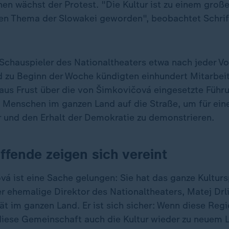
en wächst der Protest. "Die Kultur ist zu einem groß
hen Thema der Slowakei geworden", beobachtet Schrift
 Schauspieler des Nationaltheaters etwa nach jeder Vo
d zu Beginn der Woche kündigten einhundert Mitarbeit
 aus Frust über die von Šimkovičová eingesetzte Füh
 Menschen im ganzen Land auf die Straße, um für eine
ur und den Erhalt der Demokratie zu demonstrieren.
ffende zeigen sich vereint
vá ist eine Sache gelungen: Sie hat das ganze Kultur
er ehemalige Direktor des Nationaltheaters, Matej Drli
tät im ganzen Land. Er ist sich sicher: Wenn diese Re
diese Gemeinschaft auch die Kultur wieder zu neuem