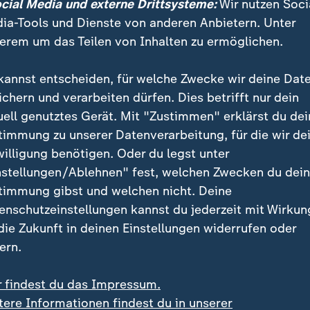
ocial Media und externe Drittsysteme:
Wir nutzen Soci
ia-Tools und Dienste von anderen Anbietern. Unter
erem um das Teilen von Inhalten zu ermöglichen.
kannst entscheiden, für welche Zwecke wir deine Dat
ichern und verarbeiten dürfen. Dies betrifft nur dein
uell genutztes Gerät. Mit "Zustimmen" erklärst du dei
timmung zu unserer Datenverarbeitung, für die wir de
willigung benötigen. Oder du legst unter
nstellungen/Ablehnen" fest, welchen Zwecken du dei
Šimkovičová wird als rechtsextrem eingestuft. Die einst bun
timmung gibst und welchen nicht. Deine
er Slowakei erlebt unter ihr eine Zäsur. Was nicht konserva
enschutzeinstellungen kannst du jederzeit mit Wirkun
 die Zukunft in deinen Einstellungen widerrufen oder
ern.
r findest du das Impressum.
koalition mit der neuen Rechten
tere Informationen findest du in unserer