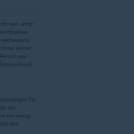
cht sein wird,"
wichtigsten
onaltheaters
 Unter seiner
 Person war
 Šimkovičová.
ehemaligen TV-
zt die
ne bis wenig
litz des