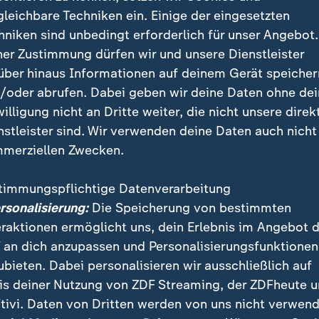
er Kahlschlag"?
gleichbare Techniken ein. Einige der eingesetzten
hniken sind unbedingt erforderlich für unser Angebot.
 und ihre Ansichten infrage stellt, bekommt ihre Mac
ner Zustimmung dürfen wir und unsere Dienstleister
iftsteller Michal Hvorecký ist einer jener Kritiker, ge
über hinaus Informationen auf deinem Gerät speicher
 vorgeht. "Neofaschistisch" nannte er die Ministerin i
/oder abrufen. Dabei geben wir deine Daten ohne de
und wurde prompt von dieser angezeigt. Für Hvorecký 
willigung nicht an Dritte weiter, die nicht unsere direk
rer Versuch, kritische Stimmen einzuschüchtern. Auch
nstleister sind. Wir verwenden deine Daten auch nicht
esamte Land: "Es droht tatsächlich ein kultureller Kah
merziellen Zwecken.
timmungspflichtige Datenverarbeitung
ersonalisierung:
Die Speicherung von bestimmten
eraktionen ermöglicht uns, dein Erlebnis im Angebot 
 an dich anzupassen und Personalisierungsfunktionen
ubieten. Dabei personalisieren wir ausschließlich auf
is deiner Nutzung von ZDF Streaming, der ZDFheute 
tivi. Daten von Dritten werden von uns nicht verwend