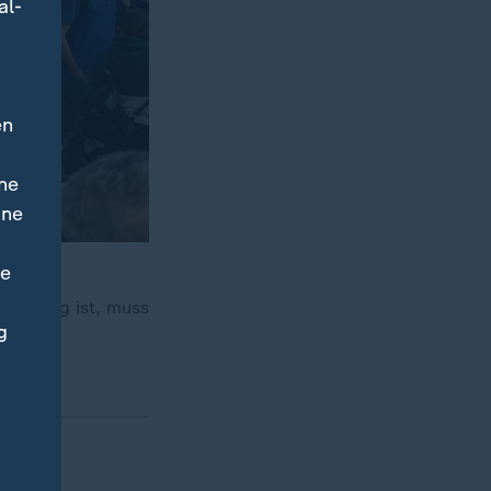
al-
en
ne
ine
ne
te
tiv genug ist, muss
g