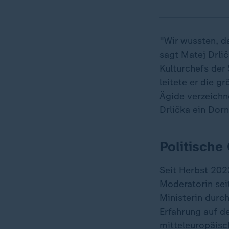
"Wir wussten, da
sagt Matej Drlič
Kulturchefs der
leitete er die g
Ägide verzeichn
Drlička ein Dor
Politische
Seit Herbst 202
Moderatorin sei
Ministerin durc
Erfahrung auf de
mitteleuropäisc