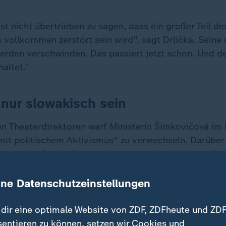
ist nicht übertrieben zu sagen, dass ein großer Teil de
 vollkommen zerstört sein wird", sagt Drlička. Seine
erden verschwinden. Das passiert jetzt schon. Und der
altet."
l nur slowakisch sein
 Theaterdirektoren warf Ministerin Šimkovičová im 
"mit politischem Aktivismus" zu verwechseln. Darüber
r aus dem Ausland engagiert - statt slowakischen. Kuns
inisterin eine nationale Angelegenheit sein: Slowakis
ein, verkündete sie, und stellte klar: eine Vermischun
ine Datenschutzeinstellungen
icht.
dir eine optimale Website von ZDF, ZDFheute und ZDF
sentieren zu können, setzen wir Cookies und