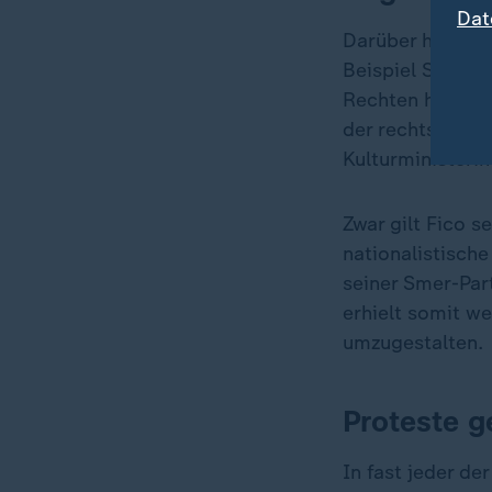
Dat
Darüber hinaus 
Beispiel Slowak
Rechten haben k
der rechtspopul
Kulturministeri
Zwar gilt Fico s
nationalistisch
seiner Smer-Par
erhielt somit we
umzugestalten.
Proteste g
In fast jeder de